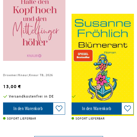
Fröhlich, Susanne; Kleis, Constanze
Fröhlich, Susanne
Halte den Kopf hoch und den
Blümerant
Mittelfinger höher
Band 14
Droemer/Knaur;Knaur TB, 2026
Knaur HC, 2026
13,00 €
21,00 €
Versandkostenfrei in DE
Versandkostenfrei in DE
In den Warenkorb
In den Warenkorb
SOFORT LIEFERBAR
SOFORT LIEFERBAR