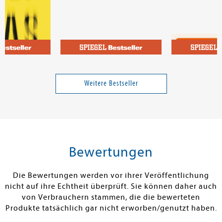
Durst, Sarah Beth
Josephson, M
t
The Faraway Inn
Bist du sauer 
Weitere Bestseller
15,00 €
19,95 €
tenfrei in DE
Versandkostenfrei in DE
Versandkos
rb
Vorbestellen
Vorbestel
Bewertungen
RBAR
FEHLT KURZFRISTIG AM LAGER
FEHLT KURZFR
Die Bewertungen werden vor ihrer Veröffentlichung
nicht auf ihre Echtheit überprüft. Sie können daher auch
von Verbrauchern stammen, die die bewerteten
Produkte tatsächlich gar nicht erworben/genutzt haben.