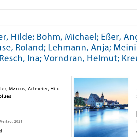
, Hilde; Böhm, Michael; Eßer, Ang
se, Roland; Lehmann, Anja; Meinin
Resch, Ina; Vorndran, Helmut; Kre
Imbsweiler, Marcus; Artmeier, Hilde; Beil, Lilo; Schmid, Claudia; Guthmann, Markus; Schmid-Spreer, Ursula; Hamatschek, Jochen; Lamberts, Brigitte; Baumgärtel, Susanne; Landgraf, Michael; Burger, Wolfgang; Dechant, Klaus Maria; Lode, Sandra; Meyer, Martin; Ittensohn, Uwe; Schneider, Harald; Lange, Kerstin
blues
Verlag, 2021
el