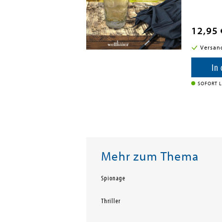
12,95 
i in DE
Versan
enkorb
In
IEFERBAR INNERHALB VON 7
SOFORT L
Mehr zum Thema
Spionage
Thriller