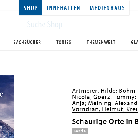
SHOP
INNEHALTEN
MEDIENHAUS
SACHBÜCHER
TONIES
THEMENWELT
GL
Artmeier, Hilde;
Böhm,
Nicola;
Goerz, Tommy;
Anja;
Meining, Alexand
Vorndran, Helmut;
Kreu
Schaurige Orte in 
Band 6