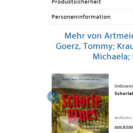
Produktsicherheit
Personeninformation
Mehr von Artmeier
Goerz, Tommy; Krau
Michaela; 
onau
Schorle
Wellhöfer 
zum Artik