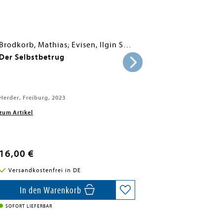
Brodkorb, Mathias; Evisen, Ilgin Seren; Krischke, Ben; Mansour, Ahmad; Palmer, Boris; Stelter, Daniel
Der Selbstbetrug
Herder, Freiburg, 2023
zum Artikel
16,00 €
Versandkostenfrei in DE
In den Warenkorb
SOFORT LIEFERBAR