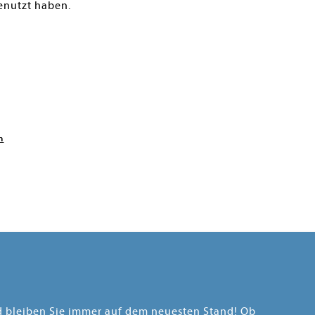
enutzt haben.
n
nd bleiben Sie immer auf dem neuesten Stand! Ob