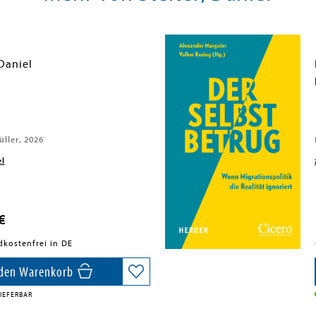
 Daniel
ller, 2026
el
€
dkostenfrei in DE
 den Warenkorb
IEFERBAR