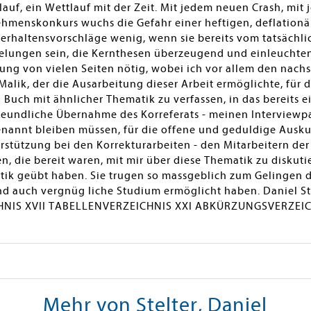
lauf, ein Wettlauf mit der Zeit. Mit jedem neuen Crash, mi
menskonkurs wuchs die Gefahr einer heftigen, deflationär
erhaltensvorschläge wenig, wenn sie bereits vom tatsächl
 gelungen sein, die Kernthesen überzeugend und einleuchte
zung von vielen Seiten nötig, wobei ich vor allem den na
. Malik, der die Ausarbeitung dieser Arbeit ermöglichte, für 
Buch mit ähnlicher Thematik zu verfassen, in das bereits e
ie freundliche Übernahme des Korreferats - meinen Interviewp
nannt bleiben müssen, für die offene und geduldige Auskun
rstützung bei den Korrekturarbeiten - den Mitarbeitern der 
nen, die bereit waren, mit mir über diese Thematik zu diskut
ritik geübt haben. Sie trugen so massgeblich zum Gelingen 
e und auch vergnüg liche Studium ermöglicht haben. Daniel
IS XVII TABELLENVERZEICHNIS XXI ABKÜRZUNGSVERZEICHN
Mehr von Stelter, Daniel