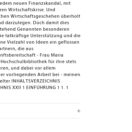
t jedem neuen Finanzskandal, mit
en Wirtschaftskrise. Und
ichen Wirtschaftsgeschehen überholt
nd darzulegen. Doch damit dies
chstehend Genannten besonderen
die tatkräftige Unterstützung und die
ine Vielzahl von Ideen ein geflossen
artnern, die aus
ftsbereitschaft - Frau Maria
Hochschulbibliothek für ihre stets
ieren, und dabei vor allem
der vorliegenden Arbeit bei - meinen
 Stelter INHALTSVERZEICHNIS
IS XXII 1 EINFÜHRUNG 1 1. 1