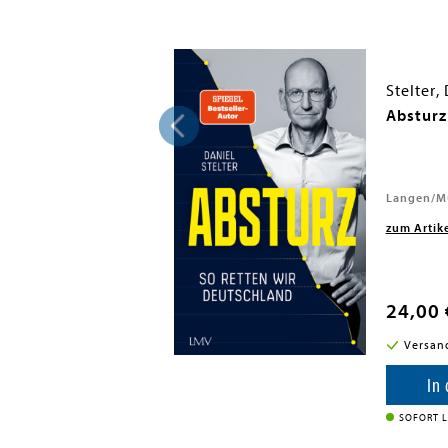
Stelter,
m reichen Land
Absturz
2018
Langen/Mü
zum Artik
24,00 
i in DE
Versan
enkorb
In
SOFORT L