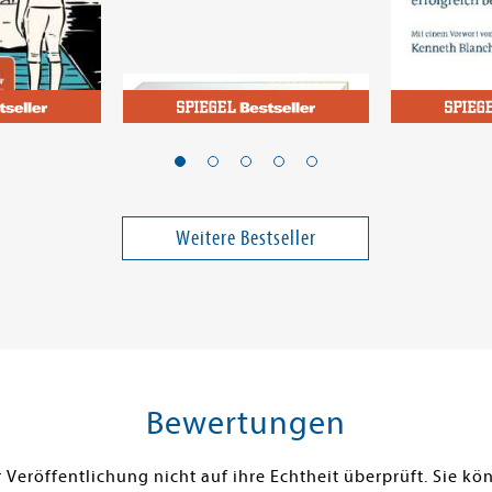
Andresen, Viola; Riedl, Matthias; Klasen, Jörn; Schäfer, Silja
Johnson, Sp
Die Ernährungs-Docs -
Die Mäuse
So einfach geht gesund
Manager
essen
Weitere Bestseller
12,99 €
19,99 €
ei in DE
Versandkostenfrei in DE
Versandko
Warenkorb
Warenk
SOFORT LIEFERBAR
SOFORT LIE
Bewertungen
Veröffentlichung nicht auf ihre Echtheit überprüft. Sie 