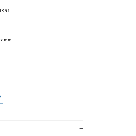
 1991
 x mm