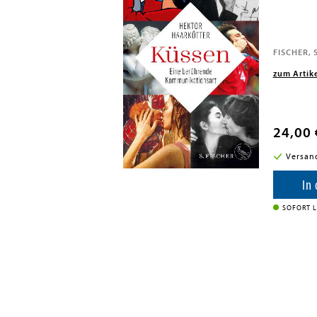
erlag, 2015
FISCHER, S
zum Artik
24,00 
i in DE
Versan
enkorb
In
SOFORT L