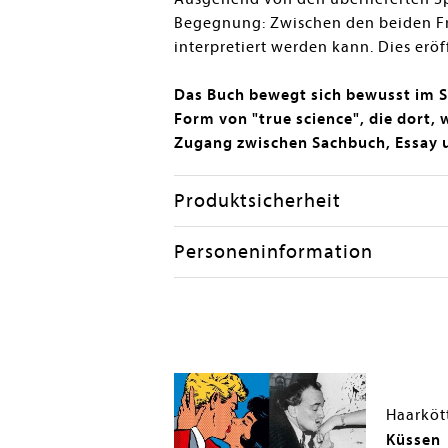
Begegnung: Zwischen den beiden Fra
interpretiert werden kann. Dies eröf
Das Buch bewegt sich bewusst im S
Form von "true science", die dort,
Zugang zwischen Sachbuch, Essay u
Produktsicherheit
Personeninformation
tor
Haarkött
Recherche
Küssen