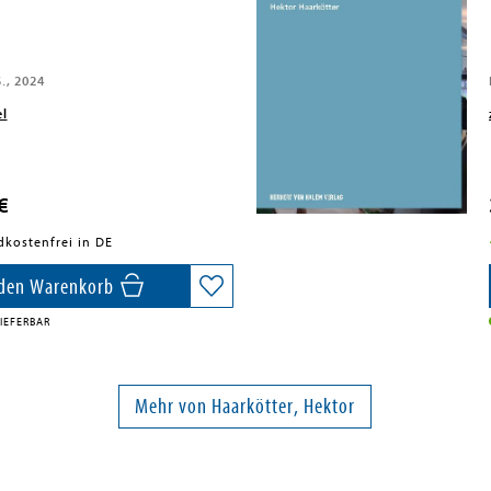
., 2024
el
€
dkostenfrei in DE
 den Warenkorb
IEFERBAR
Mehr von Haarkötter, Hektor