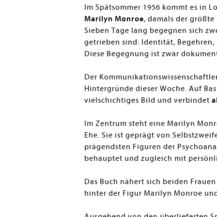
Im Spätsommer 1956 kommt es in Lo
en submenu
Marilyn Monroe
, damals der größte
Sieben Tage lang begegnen sich zwe
getrieben sind: Identität, Begehren,
Diese Begegnung ist zwar dokumenti
Der Kommunikationswissenschaftler 
Hintergründe dieser Woche. Auf Basi
vielschichtiges Bild und verbindet
a
Im Zentrum steht eine Marilyn Monro
Ehe. Sie ist geprägt von Selbstzwei
prägendsten Figuren der Psychoanaly
behauptet und zugleich mit persön
Das Buch nähert sich beiden Frauen 
hinter der Figur Marilyn Monroe und
Ausgehend von den überlieferten Sp