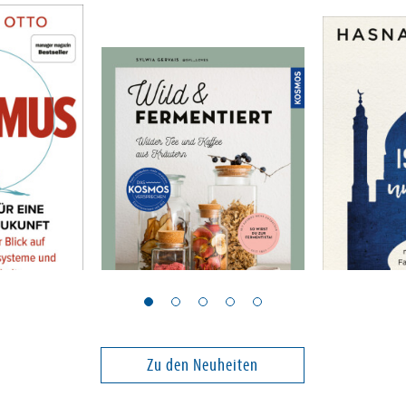
Gervais, Sylwia
Kazim, Hasn
Wild & fermentiert
Der Islam
Zu den Neuheiten
24,00 €
22,00 €
ei in DE
Versandkostenfrei in DE
Versandko