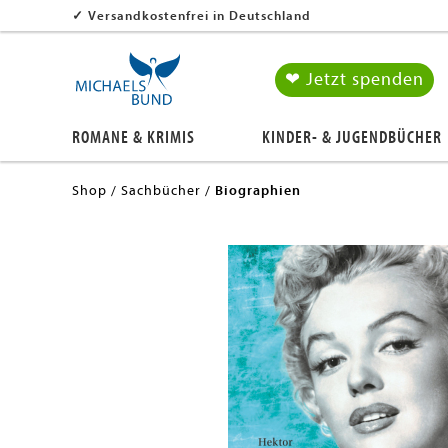
✓
Versandkostenfrei in Deutschland
❤ Jetzt spenden
ROMANE & KRIMIS
KINDER- & JUGENDBÜCHER
Shop
Sachbücher
Biographien
en submenu
en submenu