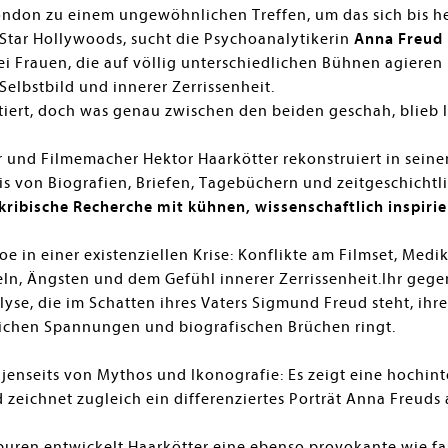
ndon zu einem ungewöhnlichen Treffen, um das sich bis he
 Star Hollywoods, sucht die Psychoanalytikerin
Anna Freud
i Frauen, die auf völlig unterschiedlichen Bühnen agiere
 Selbstbild und innerer Zerrissenheit.
ert, doch was genau zwischen den beiden geschah, blieb l
und Filmemacher Hektor Haarkötter rekonstruiert in sein
s von Biografien, Briefen, Tagebüchern und zeitgeschichtli
kribische Recherche mit kühnen, wissenschaftlich inspir
e in einer existenziellen Krise: Konflikte am Filmset, Me
feln, Ängsten und dem Gefühl innerer Zerrissenheit.Ihr gege
se, die im Schatten ihres Vaters Sigmund Freud steht, ihre
lichen Spannungen und biografischen Brüchen ringt.
jenseits von Mythos und Ikonografie: Es zeigt eine hochint
 zeichnet zugleich ein differenziertes Porträt Anna Freuds 
uren entwickelt Haarkötter eine ebenso provokante wie fa