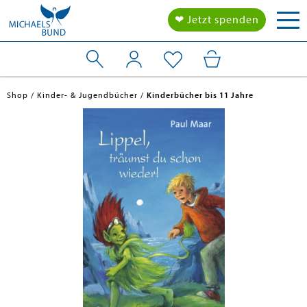
Tog
❤ Jetzt spenden
nav
Shop
Kinder- & Jugendbücher
Kinderbücher bis 11 Jahre
en submenu