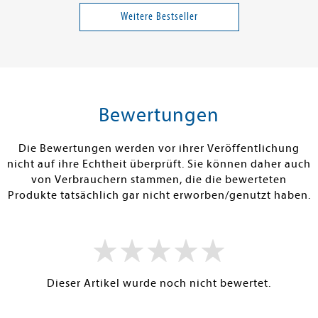
rheit über die
Bückbürgertum
A Spark of Tim
Verabredung i
Weitere Bestseller
Band 4
14,00 €
27,00 €
tenfrei in DE
Versandkostenfrei in DE
Versandkos
rb
Warenkorb
Warenko
Bewertungen
RBAR
SOFORT LIEFERBAR
SOFORT LIEFE
Die Bewertungen werden vor ihrer Veröffentlichung
nicht auf ihre Echtheit überprüft. Sie können daher auch
von Verbrauchern stammen, die die bewerteten
Produkte tatsächlich gar nicht erworben/genutzt haben.
Dieser Artikel wurde noch nicht bewertet.