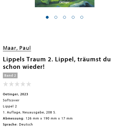
en submenu
en submenu
en submenu
Maar, Paul
en submenu
Lippels Traum 2. Lippel, träumst du
en submenu
schon wieder!
en submenu
Band 2
Oetinger, 2023
Softcover
Lippel 2
1. Auflage, Neuausgabe, 208 S.
Abmessung:
126 mm x 190 mm x 17 mm
en submenu
Sprache:
Deutsch