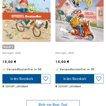
Dietl, Erhard; Maar, Paul
Maar, Paul
Die Olchis und das Sams 1. Die
Tante Polly
kaputte Wunschmaschine
Band 1
Oetinger, 2026
Oetinger, 2026
15,00 €
15,00 €
Versandkostenfrei in DE
Versandkostenfrei in DE
In den Warenkorb
In den Warenkorb
SOFORT LIEFERBAR
SOFORT LIEFERBAR
Mehr von Maar, Paul