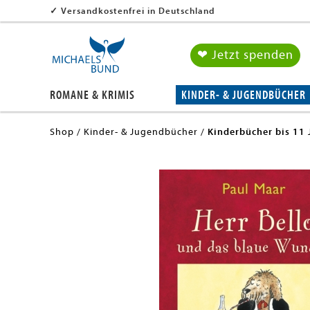
✓
Versandkostenfrei in Deutschland
❤ Jetzt spenden
ROMANE & KRIMIS
KINDER- & JUGENDBÜCHER
Shop
Kinder- & Jugendbücher
Kinderbücher bis 11 
en submenu
en submenu