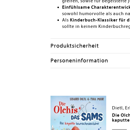
greifen, sowie für begeisterte 
Einfühlsame Charakterentwic
sowohl humorvolle als auch n
Als
Kinderbuch-Klassiker für d
sollte in keinem Kinderbuchreg
Produktsicherheit
Personeninformation
Dietl, E
hichten vom Mini-
Die Olc
kaputt