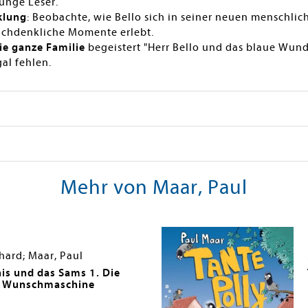
junge Leser.
klung
: Beobachte, wie Bello sich in seiner neuen menschlic
achdenkliche Momente erlebt.
ie ganze Familie
begeistert "Herr Bello und das blaue Wun
al fehlen.
Mehr von Maar, Paul
rhard; Maar, Paul
his und das Sams 1. Die
e Wunschmaschine