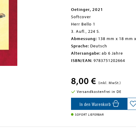
Oetinger, 2021
Softcover
Herr Bello 1
3. Aufl., 224 S.
Abmessung:
138 mm x 18 mm 
Sprache:
Deutsch
Altersangabe:
ab 6 Jahre
ISBN/EAN:
9783751202664
8,00 €
(inkl. MwSt.)
Versandkostenfrei in DE
In den Warenkorb
SOFORT LIEFERBAR