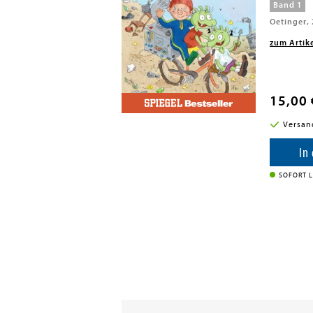
Band 1
Oetinger,
zum Artik
15,00 
i in DE
Versan
enkorb
In
SOFORT L