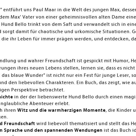
" entführt uns Paul Maar in die Welt des jungen Max, desse
dem Max' Vater von einer geheimnisvollen alten Dame eine
hr Hund Bello trinkt von dem Saft und verwandelt sich in ei
 sorgt damit für chaotische und urkomische Situationen. 
die ihr Leben für immer prägen werden, und entdecken, da
dlung und wahrer Freundschaft ist gespickt mit Humor, Her
ungen ihres neuen Lebens stellen, lernen sie, dass es nich
d das blaue Wunder" ist nicht nur ein Fest für junge Leser
und den liebevollen Charakteren. Ein Buch, das zeigt, wie 
igen Perspektive betrachtet.
hichte
in der der liebenswerte Hund Bello durch einen mag
nglaubliche Abenteuer erlebt.
ch ihren
Witz und die warmherzigen Momente
, die Kinder
en.
d Freundschaft
wird liebevoll thematisiert und stellt das H
hen Sprache und den spannenden Wendungen
ist das Buch i