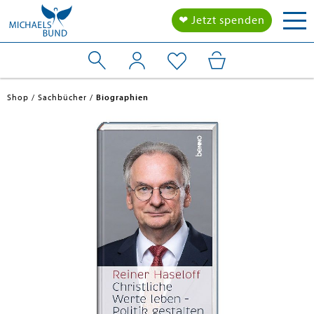
Tog
❤ Jetzt spenden
nav
Shop
Sachbücher
Biographien
en submenu