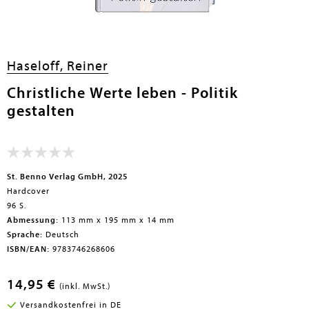
en submenu
Haseloff, Reiner
en submenu
Christliche Werte leben - Politik
gestalten
en submenu
en submenu
St. Benno Verlag GmbH, 2025
en submenu
Hardcover
96 S.
Abmessung:
113 mm x 195 mm x 14 mm
Sprache:
Deutsch
ISBN/EAN:
9783746268606
14,95 €
(inkl. MwSt.)
en submenu
Versandkostenfrei in DE