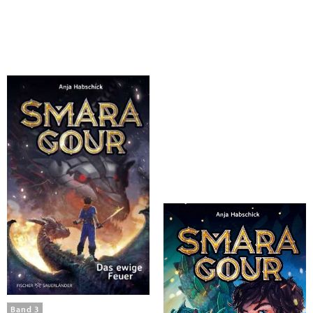
Habschick, Anja
Habschick, Anja
Smaragour - Das ewige Feuer
Smaragour - Der Bund der
Drachen
Band 3
Band 2