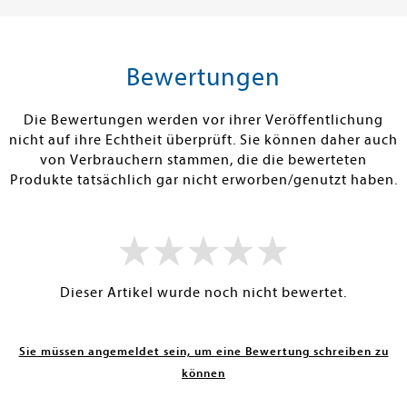
18,00 €
24,00 €
tenfrei in DE
Versandkostenfrei in DE
Versandkos
rb
Warenkorb
Warenko
Bewertungen
RBAR
SOFORT LIEFERBAR
SOFORT LIEFE
Die Bewertungen werden vor ihrer Veröffentlichung
nicht auf ihre Echtheit überprüft. Sie können daher auch
von Verbrauchern stammen, die die bewerteten
Produkte tatsächlich gar nicht erworben/genutzt haben.
Dieser Artikel wurde noch nicht bewertet.
Sie müssen angemeldet sein, um eine Bewertung schreiben zu
können