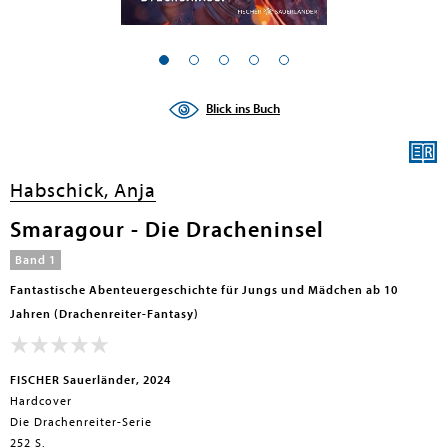
en submenu
en submenu
Blick ins Buch
en submenu
en submenu
Habschick, Anja
en submenu
Smaragour - Die Dracheninsel
en submenu
Band 1
Fantastische Abenteuergeschichte für Jungs und Mädchen ab 10
Jahren (Drachenreiter-Fantasy)
FISCHER Sauerländer, 2024
Hardcover
Die Drachenreiter-Serie
en submenu
252 S.