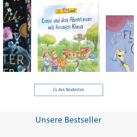
Schneider, Liane
Orths, Markus
r Seele
Conni-Bilderbücher: Conni
Floh im Ohr
und das Abenteuer mit
Zu den Neuheiten
Kranich Klaus
16,00 €
12,00 €
Unsere Bestseller
tenfrei in DE
Versandkostenfrei in DE
Versandkos
rb
Warenkorb
Warenko