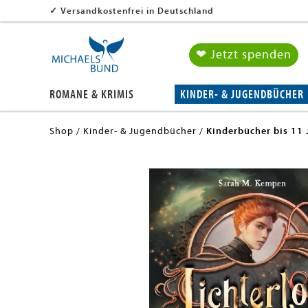
✓
Versandkostenfrei in Deutschland
❤ Jetzt spenden
ROMANE & KRIMIS
KINDER- & JUGENDBÜCHER
Shop
Kinder- & Jugendbücher
Kinderbücher bis 11 
en submenu
en submenu