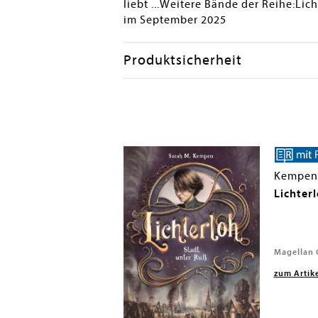
liebt ...Weitere Bände der Reihe:Lic
im September 2025
Produktsicherheit
M.
Kempen,
na - Wenn
Lichterl
infach wäre
1
Magellan 
zum Artik