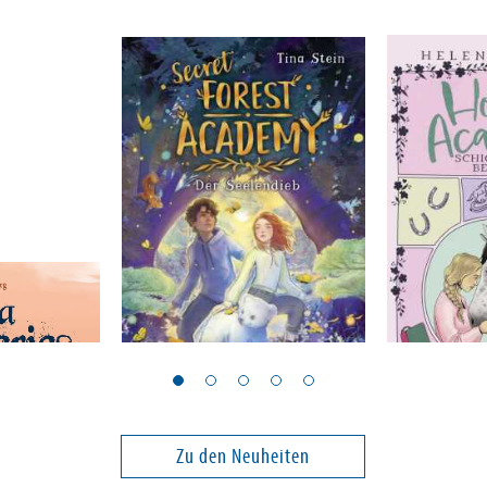
Stein, Tina
Martins, Hel
 - Das
Secret Forest Academy.
Horse Ac
len
Der Seelendieb
Schicksal
Begegnu
Band 2
Band 3
Zu den Neuheiten
17,00 €
14,90 €