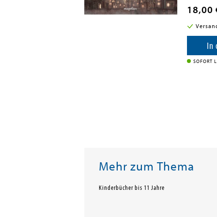
18,00 
i in DE
Versan
enkorb
In
SOFORT L
Mehr zum Thema
Kinderbücher bis 11 Jahre