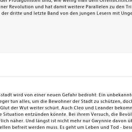
der Protagonisten sind, wie wenig man dem Offensichtlich
einer Revolution und hat damit weitere Parallelen zu den 
s der dritte und letzte Band von den jungen Lesern mit Ung
tadt wird von einer neuen Gefahr bedroht: Ein unbekannte
feger tun alles, um die Bewohner der Stadt zu schützen, d
e Glut der Wut weiter schürt. Auch Cleo und Leander bekom
e Situation entzünden könnte. Bei ihrem Versuch, die Bevö
ich näher. Und längst ist nicht mehr nur Gwynnie davon üb
ellen befreit werden muss. Es geht um Leben und Tod - bes