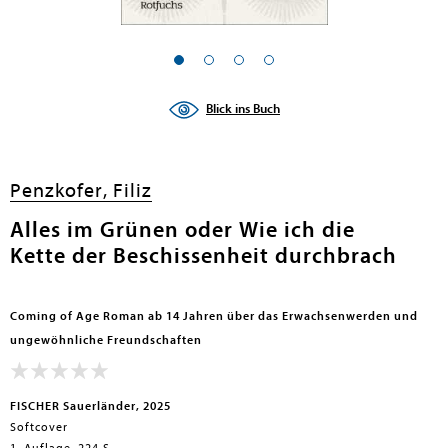
en submenu
en submenu
Blick ins Buch
en submenu
en submenu
Penzkofer, Filiz
en submenu
Alles im Grünen oder Wie ich die
Kette der Beschissenheit durchbrach
en submenu
Coming of Age Roman ab 14 Jahren über das Erwachsenwerden und
ungewöhnliche Freundschaften
FISCHER Sauerländer, 2025
Softcover
en submenu