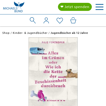
Tog
❤ Jetzt spenden
nav
Shop
Kinder- & Jugendbücher
Jugendbücher ab 12 Jahre
en submenu