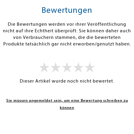
rb
Vorbestellen
Warenko
Bewertungen
RBAR
NACHDRUCK. FOLGT LAUT
SOFORT LIEFE
VERLAG/LIEFERANT: 31.07.2026
Die Bewertungen werden vor ihrer Veröffentlichung
nicht auf ihre Echtheit überprüft. Sie können daher auch
von Verbrauchern stammen, die die bewerteten
Produkte tatsächlich gar nicht erworben/genutzt haben.
Dieser Artikel wurde noch nicht bewertet.
Sie müssen angemeldet sein, um eine Bewertung schreiben zu
können