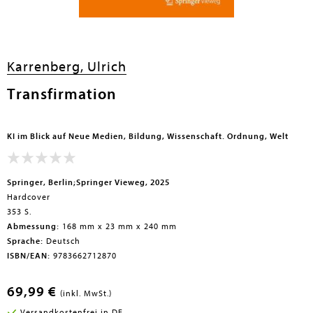
en submenu
Karrenberg, Ulrich
Transfirmation
KI im Blick auf Neue Medien, Bildung, Wissenschaft. Ordnung, Welt
Springer, Berlin;Springer Vieweg, 2025
Hardcover
353 S.
Abmessung:
168 mm x 23 mm x 240 mm
Sprache:
Deutsch
ISBN/EAN:
9783662712870
69,99 €
(inkl. MwSt.)
Versandkostenfrei in DE