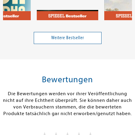
Graichen, Gisela; Wemhoff, Matthias
Seibt, Gustav
Dschingis Khan
Ein Sommer m
Weitere Bestseller
22,00 €
22,00 €
tenfrei in DE
Versandkostenfrei in DE
Versandkos
rb
Warenkorb
Warenko
Bewertungen
RBAR
SOFORT LIEFERBAR
SOFORT LIEFE
Die Bewertungen werden vor ihrer Veröffentlichung
nicht auf ihre Echtheit überprüft. Sie können daher auch
von Verbrauchern stammen, die die bewerteten
Produkte tatsächlich gar nicht erworben/genutzt haben.