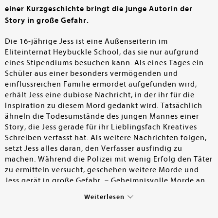
einer Kurzgeschichte bringt die junge Autorin der
Story in große Gefahr.
Die 16-jährige Jess ist eine Außenseiterin im
Eliteinternat Heybuckle School, das sie nur aufgrund
eines Stipendiums besuchen kann. Als eines Tages ein
Schüler aus einer besonders vermögenden und
einflussreichen Familie ermordet aufgefunden wird,
erhält Jess eine dubiose Nachricht, in der ihr für die
Inspiration zu diesem Mord gedankt wird. Tatsächlich
ähneln die Todesumstände des jungen Mannes einer
Story, die Jess gerade für ihr Lieblingsfach Kreatives
Schreiben verfasst hat. Als weitere Nachrichten folgen,
setzt Jess alles daran, den Verfasser ausfindig zu
machen. Während die Polizei mit wenig Erfolg den Täter
zu ermitteln versucht, geschehen weitere Morde und
Jess gerät in große Gefahr. – Geheimnisvolle Morde an
einem Eliteinternat, jede Menge Drama und Mobbing
Weiterlesen
unter den Reichen und Schönen und mittendrin eine
mutige junge Frau, die schon bald nicht mehr weiß,