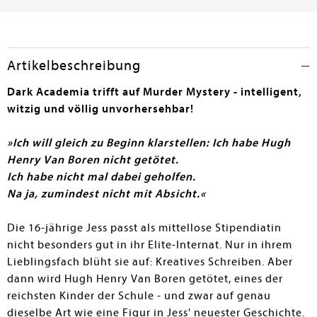
wem sie vertrauen kann: All diese für einen
unterhaltsamen und spannenden Highschool-Thriller
durchaus passenden Zutaten machen dieses Buch leider
nicht zu einem Bestseller in einem Genre, das seit Karen
Artikelbeschreibung
McManus "One Of Us Is Lying" bei jungen Leserinnen
und Lesern sehr beliebt ist. Die zuweilen ermüdenden
Dark Academia trifft auf Murder Mystery - intelligent,
Irrungen und Wirrungen, viele Klischees und allzu
witzig und völlig unvorhersehbar!
flache Protagonisten verführen dazu, schnell mal bis
zum Ende zu blättern, um die Auflösung des Falls ein
»Ich will gleich zu Beginn klarstellen: Ich habe Hugh
wenig zu beschleunigen.
Henry Van Boren nicht getötet.
Ich habe nicht mal dabei geholfen.
Angelika Rockenbach
Na ja, zumindest nicht mit Absicht.«
Die 16-jährige Jess passt als mittellose Stipendiatin
nicht besonders gut in ihr Elite-Internat. Nur in ihrem
Lieblingsfach blüht sie auf: Kreatives Schreiben. Aber
dann wird Hugh Henry Van Boren getötet, eines der
reichsten Kinder der Schule - und zwar auf genau
dieselbe Art wie eine Figur in Jess' neuester Geschichte.