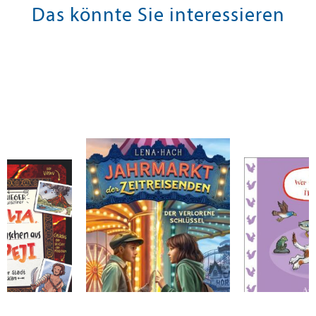
Das könnte Sie interessieren
ank
Hach, Lena
Scheffler, Axel