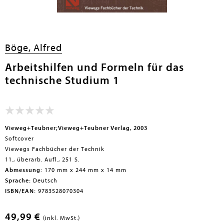
en submenu
Böge, Alfred
Arbeitshilfen und Formeln für das
technische Studium 1
Vieweg+Teubner;Vieweg+Teubner Verlag, 2003
Softcover
Viewegs Fachbücher der Technik
11., überarb. Aufl., 251 S.
Abmessung:
170 mm x 244 mm x 14 mm
Sprache:
Deutsch
ISBN/EAN:
9783528070304
49,99 €
(inkl. MwSt.)