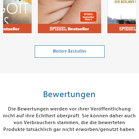
Dellert, Louisa
Berghoff, Har
Waldes
Unshame
Trügerischer 
Weitere Bestseller
18,00 €
18,99 €
tenfrei in DE
Versandkostenfrei in DE
Versandkos
rb
Warenkorb
Warenko
Bewertungen
RBAR
SOFORT LIEFERBAR
SOFORT LIEFE
Die Bewertungen werden vor ihrer Veröffentlichung
nicht auf ihre Echtheit überprüft. Sie können daher auch
von Verbrauchern stammen, die die bewerteten
Produkte tatsächlich gar nicht erworben/genutzt haben.