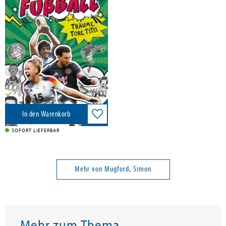
Mugford, Simon
Fußball-Stars - Alles über
Fußball. Träume, Tore, Titel
Ravensburger Verlag, 2026
9,99 €
Versandkostenfrei in DE
In den Warenkorb
SOFORT LIEFERBAR
Mehr von Mugford, Simon
Mehr zum Thema