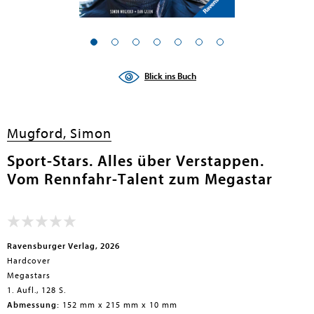
en submenu
en submenu
Blick ins Buch
en submenu
en submenu
Mugford, Simon
en submenu
Sport-Stars. Alles über Verstappen.
Vom Rennfahr-Talent zum Megastar
en submenu
Ravensburger Verlag, 2026
Hardcover
Megastars
1. Aufl., 128 S.
en submenu
Abmessung:
152 mm x 215 mm x 10 mm