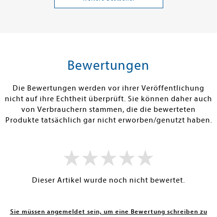
a und
20,00 €
18,00 €
tenfrei in DE
Versandkostenfrei in DE
Versandkos
len
Warenkorb
Warenko
Bewertungen
FOLGT LAUT
SOFORT LIEFERBAR
SOFORT LIEFE
ANT: 31.07.2026
Die Bewertungen werden vor ihrer Veröffentlichung
nicht auf ihre Echtheit überprüft. Sie können daher auch
von Verbrauchern stammen, die die bewerteten
Produkte tatsächlich gar nicht erworben/genutzt haben.
Dieser Artikel wurde noch nicht bewertet.
Sie müssen angemeldet sein, um eine Bewertung schreiben zu