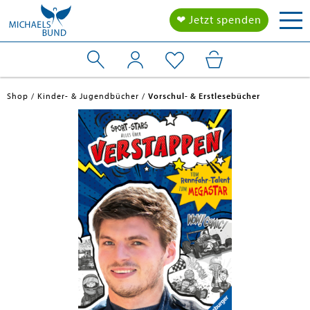
Tog
❤ Jetzt spenden
nav
Shop
Kinder- & Jugendbücher
Vorschul- & Erstlesebücher
en submenu