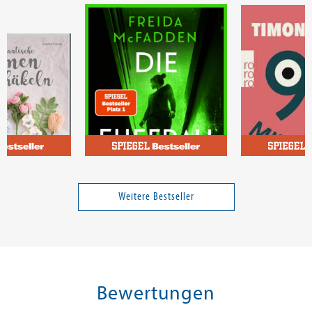
e
McFadden, Freida
Krause, Timon
Blumen häkeln
Die Ehefrau - Was hat sie zu
99 Mind Hacks
verbergen?
Weitere Bestseller
20,00 €
17,00 €
tenfrei in DE
Versandkostenfrei in DE
Versandkos
rb
Warenkorb
Warenko
Bewertungen
RBAR
SOFORT LIEFERBAR
SOFORT LIEFE