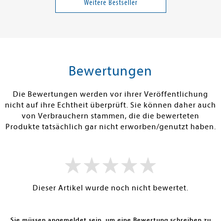
schützen
Weitere Bestseller
22,90 €
49,00 €
tenfrei in DE
Versandkostenfrei in DE
Versandkos
rb
Warenkorb
Warenko
Bewertungen
RBAR
SOFORT LIEFERBAR
SOFORT LIEFE
Die Bewertungen werden vor ihrer Veröffentlichung
nicht auf ihre Echtheit überprüft. Sie können daher auch
von Verbrauchern stammen, die die bewerteten
Produkte tatsächlich gar nicht erworben/genutzt haben.
Dieser Artikel wurde noch nicht bewertet.
Sie müssen angemeldet sein, um eine Bewertung schreiben zu