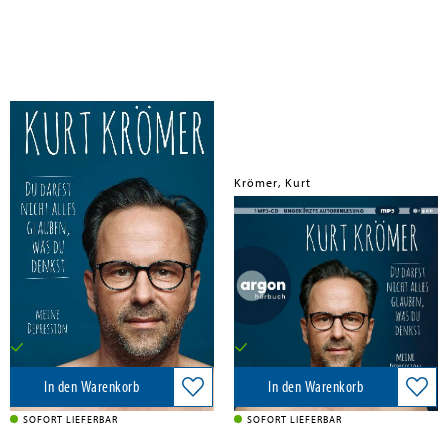
Krömer, Kurt
Krömer, Kurt
Du darfst nicht alles glauben, was
Du darfst nicht alles glauben, was
du denkst
du denkst
Kiepenheuer & Witsch GmbH, 2025
Argon Verlag GmbH, 2024
13,00 €
10,00 €
Versandkostenfrei in DE
Versandkostenfrei in DE
In den Warenkorb
In den Warenkorb
SOFORT LIEFERBAR
SOFORT LIEFERBAR