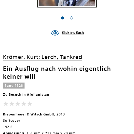
en submenu
Blick ins Buch
Krömer, Kurt;
Lerch, Tankred
Ein Ausflug nach wohin eigentlich
keiner will
Band 1328
Zu Besuch in Afghanistan
Kiepenheuer & Witsch GmbH, 2013
Softcover
192 S.
Abmessung:
131 mm x 212 mm x 20 mm