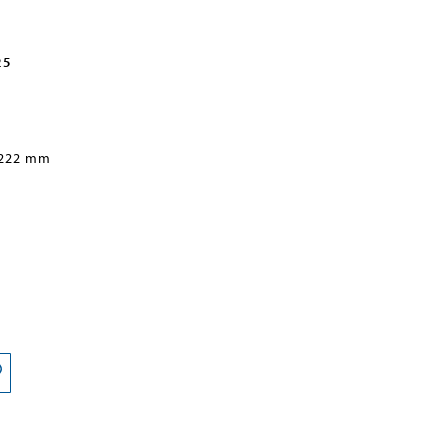
25
 222 mm