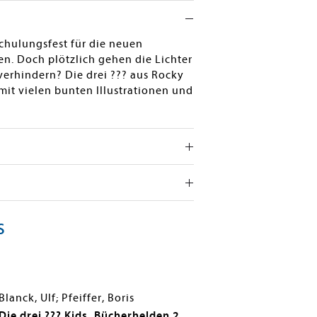
schulungsfest für die neuen
uen. Doch plötzlich gehen die Lichter
erhindern? Die drei ??? aus Rocky
mit vielen bunten Illustrationen und
s
Blanck, Ulf; Pfeiffer, Boris
Die drei ??? Kids, Bücherhelden 2.