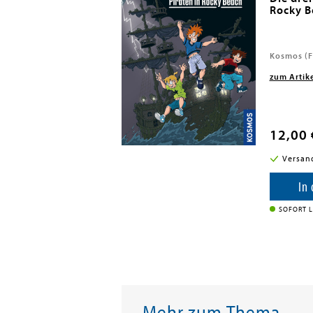
Rocky B
2026
Kosmos (F
zum Artik
12,00 
i in DE
Versan
enkorb
In
SOFORT L
Mehr zum Thema