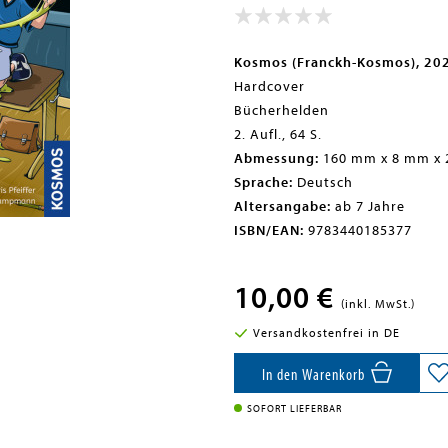
Kosmos (Franckh-Kosmos), 20
Hardcover
Bücherhelden
2. Aufl., 64 S.
Abmessung:
160 mm x 8 mm x
Sprache:
Deutsch
Altersangabe:
ab 7 Jahre
ISBN/EAN:
9783440185377
10,00 €
(inkl. MwSt.)
Versandkostenfrei in DE
In den Warenkorb
SOFORT LIEFERBAR