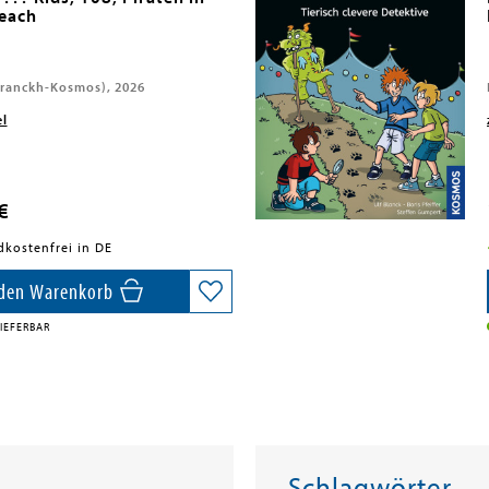
each
ranckh-Kosmos), 2026
el
€
dkostenfrei in DE
 den Warenkorb
IEFERBAR
Schlagwörter