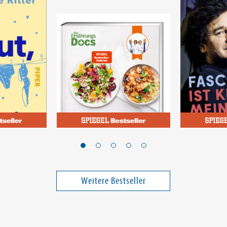
Riedl, Matthias; Klasen, Jörn; Andresen , Viola; Schäfer, Silja
Kowalczuk, I
zu sein
Die Ernährungs-Docs -
Faschismu
Unsere 100 besten
Meinung
Protein-Power-Rezepte
Weitere Bestseller
17,00 €
27,90 €
ei in DE
Versandkostenfrei in DE
Versandko
Warenkorb
Warenk