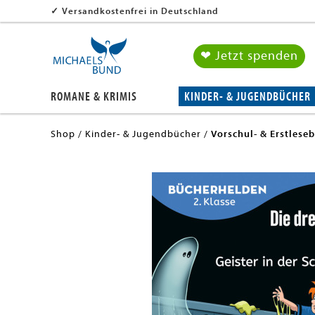
✓
Versandkostenfrei in Deutschland
❤ Jetzt spenden
ROMANE & KRIMIS
KINDER- & JUGENDBÜCHER
Shop
Kinder- & Jugendbücher
Vorschul- & Erstlese
en submenu
en submenu