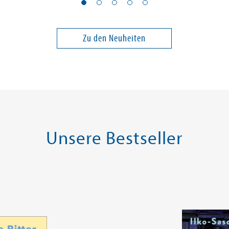
- Eine
Lesen lernen mit Magie:
The Scorp
land
Zauberponys
Night Blo
und Blüte
Band 13
Band 1
Realms 1)
Zu den Neuheiten
16,00 €
9,99 €
ei in DE
Versandkostenfrei in DE
Versandko
Warenkorb
Warenk
SOFORT LIEFERBAR
SOFORT LIE
Unsere Bestseller