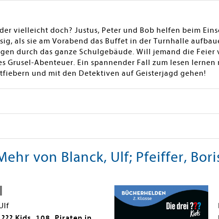
Oder vielleicht doch? Justus, Peter und Bob helfen beim Ein
riesig, als sie am Vorabend das Buffet in der Turnhalle aufba
gen durch das ganze Schulgebäude. Will jemand die Feier v
es Grusel-Abenteuer. Ein spannender Fall zum lesen lernen 
tfiebern und mit den Detektiven auf Geisterjagd gehen!
Mehr von Blanck, Ulf; Pfeiffer, Bori
Ulf
 ??? Kids, 108, Piraten in