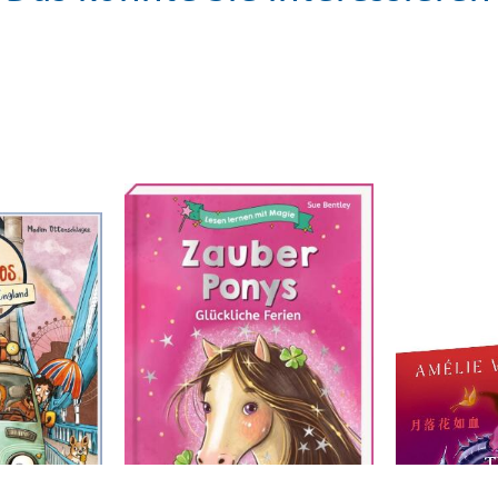
dlen
Bentley, Sue
Wen Zhao, A