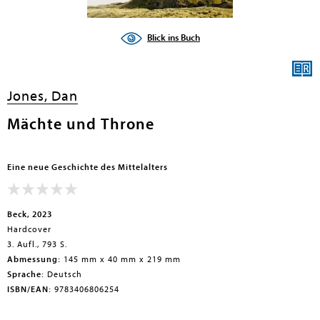
en submenu
Blick ins Buch
Jones, Dan
Mächte und Throne
Eine neue Geschichte des Mittelalters
Beck, 2023
Hardcover
3. Aufl., 793 S.
Abmessung:
145 mm x 40 mm x 219 mm
Sprache:
Deutsch
ISBN/EAN:
9783406806254