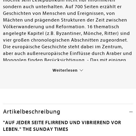
möchte sein Lesepublikum nicht nur informieren
sondern auch unterhalten. Auf 700 Seiten erzählt er
Geschichten von Menschen und Ereignissen, von
Mächten und prägenden Strukturen der Zeit zwischen
Völkerwanderung und Reformation. 16 thematisch
angelegte Kapitel (z.B. Byzantiner, Mönche, Ritter) sind
vier großen chronologischen Abschnitten zugeordnet.
Die europäische Geschichte steht dabei im Zentrum,
aber auch außereuropäische Einflüsse durch Araber und
Mongolen finden Berücksichtigung. - Das mit einigen
Farbtafeln angereicherte populärwissenschaftliche
Weiterlesen
Sachbuch bietet eine spannende und kurzweilige
Lektüre und kann allen an Geschichte Interessierten
empfohlen werden.
Johann Book
Artikelbeschreibung
"AUF JEDER SEITE FLIRREND UND VIBRIEREND VOR
LEBEN." THE SUNDAY TIMES