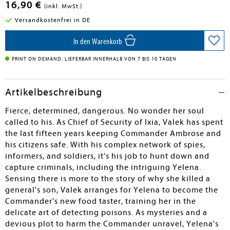
16,90 €
(inkl. MwSt.)
Versandkostenfrei in DE
In den Warenkorb
PRINT ON DEMAND. LIEFERBAR INNERHALB VON 7 BIS 10 TAGEN
Artikelbeschreibung
Fierce, determined, dangerous. No wonder her soul
called to his. As Chief of Security of Ixia, Valek has spent
the last fifteen years keeping Commander Ambrose and
his citizens safe. With his complex network of spies,
informers, and soldiers, it's his job to hunt down and
capture criminals, including the intriguing Yelena.
Sensing there is more to the story of why she killed a
general's son, Valek arranges for Yelena to become the
Commander's new food taster, training her in the
delicate art of detecting poisons. As mysteries and a
devious plot to harm the Commander unravel, Yelena's