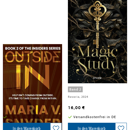
Snyder, Maria V.
Snyder, Maria V.
Outside In
Magic Study
Band 2
Maria V. Snyder, 2026
Reverie, 2024
16,70 €
16,00 €
Versandkostenfrei in DE
Versandkostenfrei in DE
In den Warenkorb
In den Warenkorb