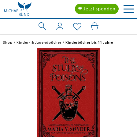
Tog
❤ Jetzt spenden
nav
Shop
Kinder- & Jugendbücher
Kinderbücher bis 11 Jahre
en submenu