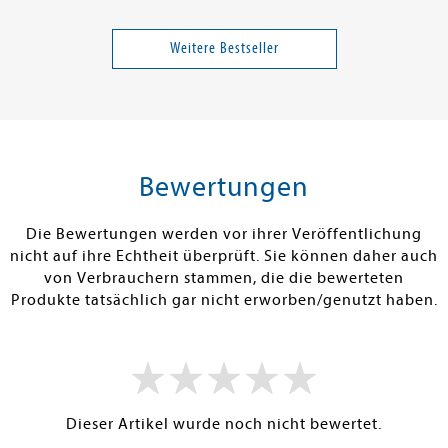
mi
Abby, S.T.
de Liz, Sheila
im Griff - und
Secret - Du sollst mich
Light my Fire
 das Problem
fürchten
Weitere Bestseller
Band 1
18,00 €
12,00 €
tenfrei in DE
Versandkostenfrei in DE
Versandkos
rb
Warenkorb
Warenko
Bewertungen
RBAR
SOFORT LIEFERBAR
SOFORT LIEFE
Die Bewertungen werden vor ihrer Veröffentlichung
nicht auf ihre Echtheit überprüft. Sie können daher auch
von Verbrauchern stammen, die die bewerteten
Produkte tatsächlich gar nicht erworben/genutzt haben.
Dieser Artikel wurde noch nicht bewertet.