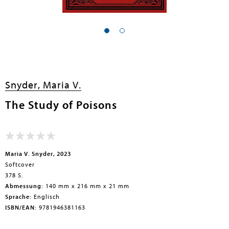
en submenu
en submenu
en submenu
Snyder, Maria V.
en submenu
The Study of Poisons
en submenu
en submenu
Maria V. Snyder, 2023
Softcover
378 S.
Abmessung:
140 mm x 216 mm x 21 mm
Sprache:
Englisch
ISBN/EAN:
9781946381163
en submenu