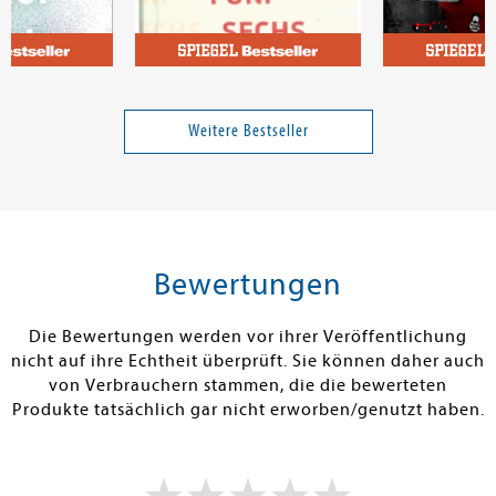
icole
Arenz, Ewald
Abby, S.T.
les
Fünf, sechs, sieben, acht
Secret - Du sol
fürchten
Weitere Bestseller
Band 1
16,00 €
25,00 €
tenfrei in DE
Versandkostenfrei in DE
Versandkos
rb
Warenkorb
Warenko
Bewertungen
RBAR
SOFORT LIEFERBAR
SOFORT LIEFE
Die Bewertungen werden vor ihrer Veröffentlichung
nicht auf ihre Echtheit überprüft. Sie können daher auch
von Verbrauchern stammen, die die bewerteten
Produkte tatsächlich gar nicht erworben/genutzt haben.