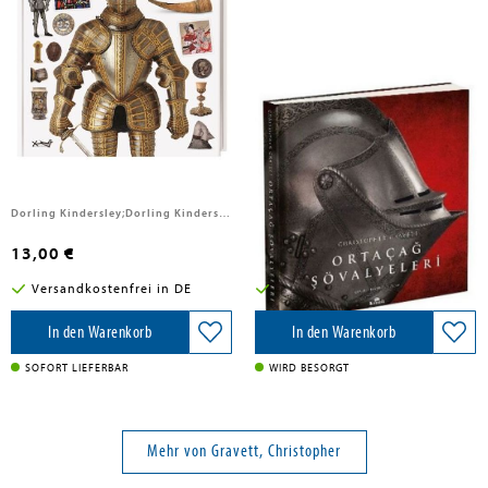
Gravett, Christopher
Gravett, Christopher
memo Wissen. Ritter
Ortacag Sövalyeleri
Dorling Kindersley;Dorling Kindersley Verlag, 2026
Kronik Kitap, 2024
13,00 €
19,99 €
Versandkostenfrei in DE
Versandkostenfrei in DE
In den Warenkorb
In den Warenkorb
SOFORT LIEFERBAR
WIRD BESORGT
Mehr von Gravett, Christopher