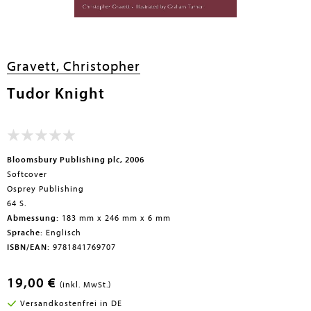
en submenu
Gravett, Christopher
Tudor Knight
Bloomsbury Publishing plc, 2006
Softcover
Osprey Publishing
64 S.
Abmessung:
183 mm x 246 mm x 6 mm
Sprache:
Englisch
ISBN/EAN:
9781841769707
19,00 €
(inkl. MwSt.)
Versandkostenfrei in DE