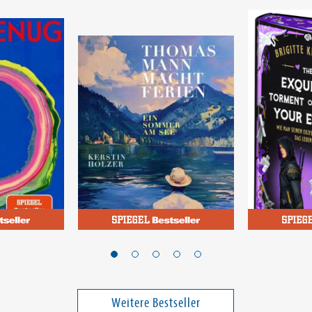
Holzer, Kerstin
Knightley, Br
Thomas Mann macht
The Exqui
Ferien
of Loving
Wie man 
Band 2
Erzfeind (
Weitere Bestseller
22,99 €
13,00 €
das Leben