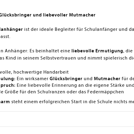
Glücksbringer und liebevoller Mutmacher
lanhänger
ist der ideale Begleiter für Schulanfänger und d
asst.
ein Anhänger: Es beinhaltet eine
liebevolle Ermutigung
, die
 das Kind in seinem Selbstvertrauen und nimmt spielerisch d
volle, hochwertige Handarbeit
hulung:
Ein wirksamer
Glücksbringer
und
Mutmacher
für d
spruch:
Eine liebevolle Erinnerung an die eigene Stärke und 
le Größe für den Schulranzen oder das Federmäppchen
harm
steht einem erfolgreichen Start in die Schule nichts 