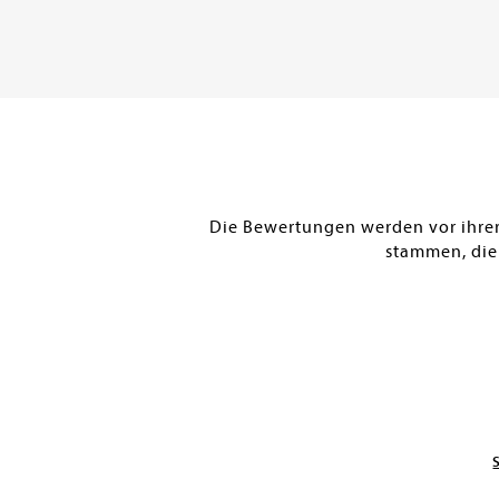
DE
Versandkostenfrei in DE
Versandkostenfr
Warenkorb
Warenkorb
SOFORT LIEFERBAR
SOFORT LIEFERBAR
Die Bewertungen werden vor ihrer 
stammen, die