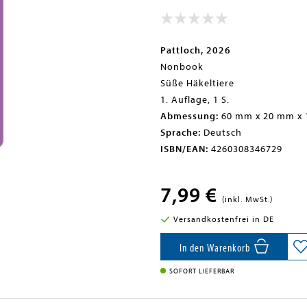
Pattloch, 2026
Nonbook
Süße Häkeltiere
1. Auflage, 1 S.
Abmessung:
60 mm x 20 mm x
Sprache:
Deutsch
ISBN/EAN:
4260308346729
7,99 €
(inkl. MwSt.)
Versandkostenfrei in DE
In den Warenkorb
SOFORT LIEFERBAR