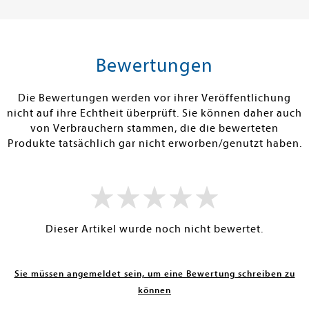
26,00 €
15,00 €
tenfrei in DE
Versandkostenfrei in DE
Versandkos
rb
Warenkorb
Warenko
Bewertungen
RBAR
SOFORT LIEFERBAR
SOFORT LIEFE
Die Bewertungen werden vor ihrer Veröffentlichung
nicht auf ihre Echtheit überprüft. Sie können daher auch
von Verbrauchern stammen, die die bewerteten
Produkte tatsächlich gar nicht erworben/genutzt haben.
Dieser Artikel wurde noch nicht bewertet.
Sie müssen angemeldet sein, um eine Bewertung schreiben zu
können