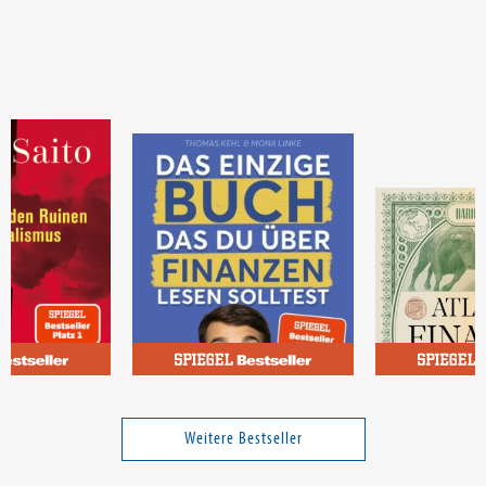
Kehl, Thomas; Linke, Mona
Wójcik, Darius
ortschritts
Das einzige Buch, das Du
Atlas der Fin
über Finanzen lesen solltest
Weitere Bestseller