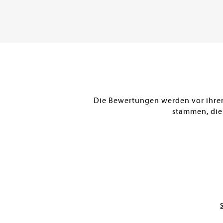
DE
Versandkostenfrei in DE
Versandkostenfr
Warenkorb
Warenkorb
SOFORT LIEFERBAR
SOFORT LIEFERBAR
Die Bewertungen werden vor ihrer 
stammen, die