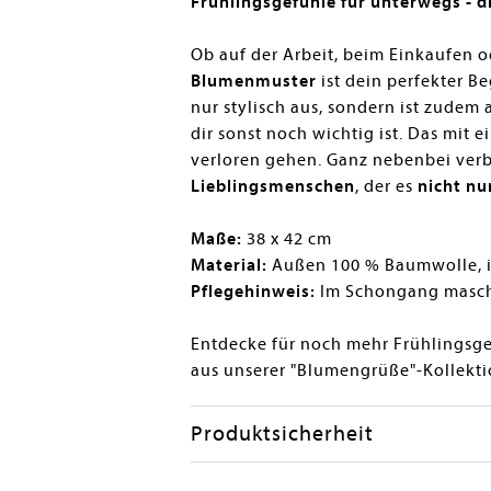
Frühlingsgefühle für unterwegs - d
Ob auf der Arbeit, beim Einkaufen o
Blumenmuster
ist dein perfekter Be
nur stylisch aus, sondern ist zudem 
dir sonst noch wichtig ist. Das mit 
verloren gehen. Ganz nebenbei verbr
Lieblingsmenschen
, der es
nicht nu
Maße:
38 x 42 cm
Material:
Außen 100 % Baumwolle, i
Pflegehinweis:
Im Schongang masch
Entdecke für noch mehr Frühlingsg
aus unserer "Blumengrüße"-Kollekti
Produktsicherheit