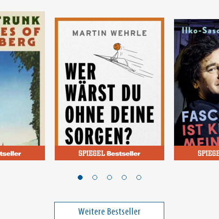
Wehrle, Martin
Kowalczuk, I
eidelberg
Wer wärst du ohne deine
Faschismu
Sorgen?
Meinung
Weitere Bestseller
23,00 €
20,00 €