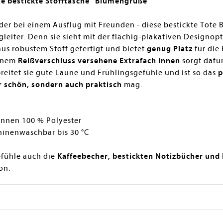
ie bestickte Stofftasche "Blumengrüße"
der bei einem Ausflug mit Freunden - diese bestickte Tote 
gleiter. Denn sie sieht mit der flächig-plakativen Designopt
aus robustem Stoff gefertigt und bietet
genug Platz
für die 
einem
Reißverschluss versehene Extrafach
innen
sorgt dafü
eitet sie gute Laune und Frühlingsgefühle und ist so das
p
r schön, sondern auch praktisch
mag.
nnen 100 % Polyester
inenwaschbar bis 30 °C
efühle auch die
Kaffeebecher, bestickten Notizbücher und
on.