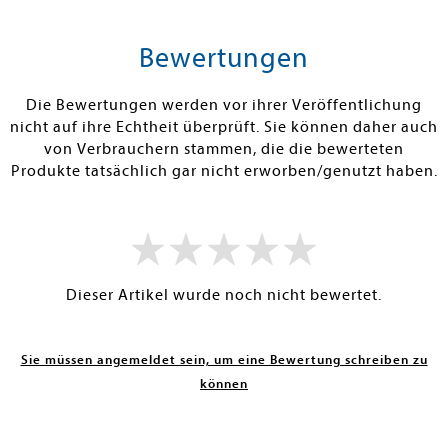
tenfrei in DE
Versandkostenfrei in DE
Versandkos
rb
Vorbestellen
Warenko
Bewertungen
RBAR
FEHLT KURZFRISTIG AM LAGER
SOFORT LIEFE
Die Bewertungen werden vor ihrer Veröffentlichung
nicht auf ihre Echtheit überprüft. Sie können daher auch
von Verbrauchern stammen, die die bewerteten
Produkte tatsächlich gar nicht erworben/genutzt haben.
Dieser Artikel wurde noch nicht bewertet.
Sie müssen angemeldet sein, um eine Bewertung schreiben zu
können