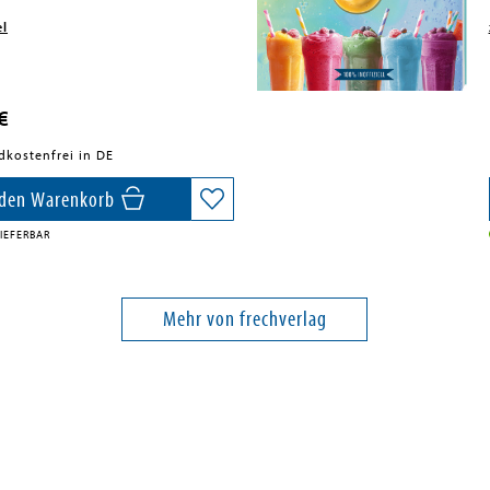
el
€
dkostenfrei in DE
 den Warenkorb
IEFERBAR
Mehr von frechverlag