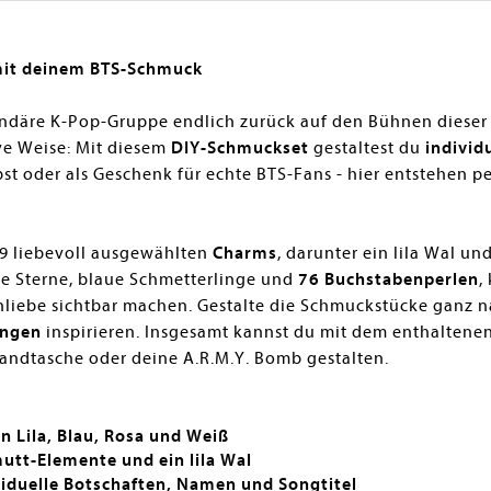
 mit deinem BTS-Schmuck
gendäre K-Pop-Gruppe endlich zurück auf den Bühnen dieser
ve Weise: Mit diesem
DIY-Schmuckset
gestaltest du
individ
lbst oder als Geschenk für echte BTS-Fans - hier entstehen 
 9 liebevoll ausgewählten
Charms
,
darunter ein lila Wal un
e Sterne, blaue Schmetterlinge und
76 Buchstabenperlen
,
nliebe sichtbar machen. Gestalte die Schmuckstücke ganz n
ungen
inspirieren. Insgesamt kannst du mit dem enthaltenen
andtasche oder deine A.R.M.Y. Bomb gestalten.
n Lila, Blau, Rosa und Weiß
utt-Elemente und ein lila Wal
viduelle Botschaften, Namen und Songtitel