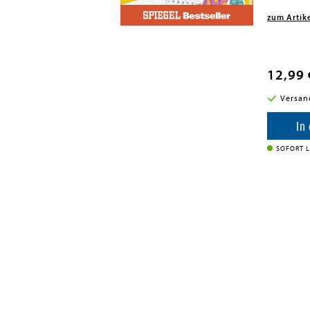
zum Artik
12,99 
i in DE
Versan
enkorb
In
SOFORT L