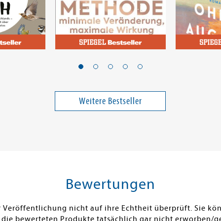
Mullen, Peter; Karwinkel, Fabian
Clear, James
Astner, Lucy
elbuch
Die 1%-Methode -
Kein Som
Minimale Veränderung,
August
maximale Wirkung
Band 17858
Band 1
Weitere Bestseller
26,00 €
17,00 €
ei in DE
Versandkostenfrei in DE
Versandko
Warenkorb
Warenk
SOFORT LIEFERBAR
SOFORT LIE
Bewertungen
Veröffentlichung nicht auf ihre Echtheit überprüft. Sie 
 die bewerteten Produkte tatsächlich gar nicht erworben/g