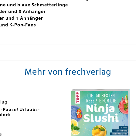
rne und blaue Schmetterlinge
nder und 3 Anhänger
der und 1 Anhänger
 und K-Pop-Fans
Mehr von frechverlag
rlag
Pause! Urlaubs-
block
6