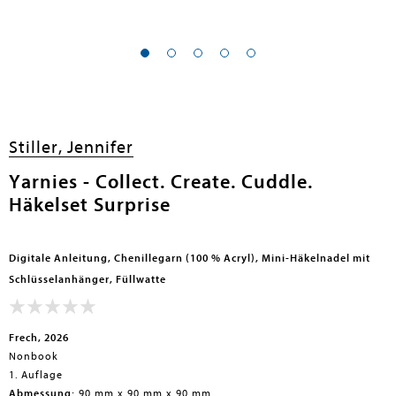
en submenu
Stiller, Jennifer
Yarnies - Collect. Create. Cuddle.
Häkelset Surprise
Digitale Anleitung, Chenillegarn (100 % Acryl), Mini-Häkelnadel mit
Schlüsselanhänger, Füllwatte
Frech, 2026
Nonbook
1. Auflage
Abmessung:
90 mm x 90 mm x 90 mm