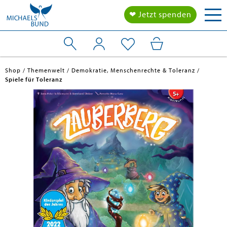
Tog
❤ Jetzt spenden
nav
Shop
Themenwelt
Demokratie, Menschenrechte & Toleranz
Spiele für Toleranz
en submenu