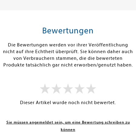
23,00 €
20,00 €
tenfrei in DE
Versandkostenfrei in DE
Versandkos
rb
Warenkorb
Warenko
Bewertungen
RBAR
SOFORT LIEFERBAR
SOFORT LIEFE
Die Bewertungen werden vor ihrer Veröffentlichung
nicht auf ihre Echtheit überprüft. Sie können daher auch
von Verbrauchern stammen, die die bewerteten
Produkte tatsächlich gar nicht erworben/genutzt haben.
Dieser Artikel wurde noch nicht bewertet.
Sie müssen angemeldet sein, um eine Bewertung schreiben zu
können