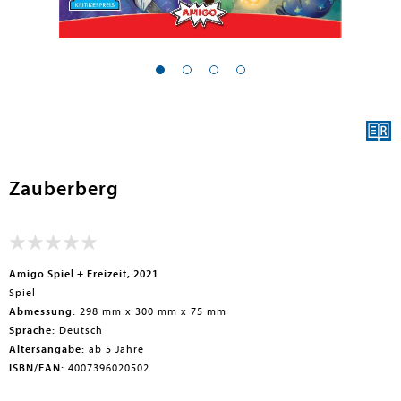
en submenu
en submenu
Zauberberg
Amigo Spiel + Freizeit, 2021
Spiel
Abmessung:
298 mm x 300 mm x 75 mm
Sprache:
Deutsch
Altersangabe:
ab 5 Jahre
ISBN/EAN:
4007396020502