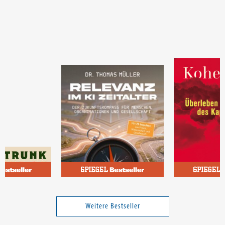
Müller, Dr. Thomas
Saito, Kohei
eidelberg
Relevanz im KI-Zeitalter
Am Ende des F
Weitere Bestseller