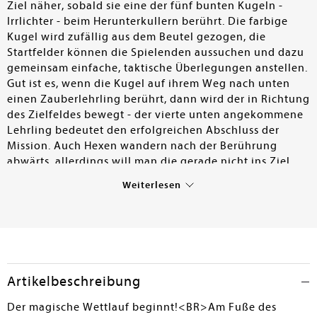
Ziel näher, sobald sie eine der fünf bunten Kugeln -
Irrlichter - beim Herunterkullern berührt. Die farbige
Kugel wird zufällig aus dem Beutel gezogen, die
Startfelder können die Spielenden aussuchen und dazu
gemeinsam einfache, taktische Überlegungen anstellen.
Gut ist es, wenn die Kugel auf ihrem Weg nach unten
einen Zauberlehrling berührt, dann wird der in Richtung
des Zielfeldes bewegt - der vierte unten angekommene
Lehrling bedeutet den erfolgreichen Abschluss der
Mission. Auch Hexen wandern nach der Berührung
abwärts, allerdings will man die gerade nicht ins Ziel
bringen. Die dritte angekommene Hexe bedeutet
Weiterlesen
Niederlage für die ganze Gruppe. Je nach Fähigkeiten
der Spielenden kann die Menge an Zauberlehrlingen
und Hexen variiert werden, die für Sieg oder Niederlage
erforderlich sind. Spielregel und Spieldauer sind schon
für Kinder ab fünf Jahren geeignet. Die rollenden
Irrlicht-Kugeln und die wandernden Spielfiguren haben
Artikelbeschreibung
hohen Aufforderungscharakter. Positiv für den Verleih
sind ein überschaubarer Kontrollaufwand und stabiles
Der magische Wettlauf beginnt!<BR>Am Fuße des