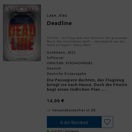
zusammen. Ihr Mann beteuert seine
Unschuld - doch kann sie seinen
Worten Glauben schenken?
Lake, Alex
Deadline
Thriller - Ein Flug über den Atlantik. Ein grausamer
Mord. Der Countdown läuft. - »Unmöglich aus der
Hand zu legen!« (Daily Mail)
Goldmann, 2025
Softcover
ISBN/EAN: 9783442496082
Deutsch
Deutsche Erstausgabe
Die Passagiere dachten, das Flugzeug
bringt sie nach Hause. Doch die Pilotin
hegt einen tödlichen Plan ...
In freudiger Erwartung besteigen Jill
»Rasant, unglaublich fesselnd und
14,00 €
und ihre Kollegen nach einer
beängstigend. Großartig!«
John Marrs
Vorstandssitzung den Privatjet ihrer
Absoluter Nervenkitzel - ein atemloser
Versandkostenfrei in DE
Firma, um nach Hause zu ihren Familien
Thriller für alle Leser*innen von Julie
in Portland zu fliegen. Das Wetter ist
Clark und T. J. Newman.
gut, die Sicht klar, Turbulenzen sind
In den Warenkorb
nicht zu erwarten. Doch kurz nach dem
Abflug meldet sich die Pilotin über die
SOFORT LIEFERBAR