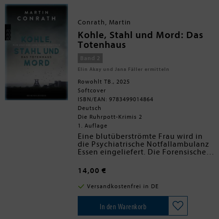
stellen. Sie ahnt nicht, dass das Böse in
St. Abel's Chapel nur einen Schritt
entfernt lauert ...
Conrath, Martin
»Es ist ein Vergnügen, so gekonnt auf
Kohle, Stahl und Mord: Das
die falsche Fährte geführt zu werden.«
Totenhaus
The Times
Band 2
»Ein Pageturner mit mörderischem
Elin Akay und Jana Fäller ermitteln
Twist, der schockiert und überrascht.«
The Bookseller
Rowohlt TB., 2025
Softcover
ISBN/EAN: 9783499014864
Deutsch
Die Ruhrpott-Krimis 2
1. Auflage
Eine blutüberströmte Frau wird in
die Psychiatrische Notfallambulanz
Essen eingeliefert. Die Forensische
Psychiaterin Jana Fäller übernimmt
den Fall, doch ihre Patientin, die
14,00 €
sich Eva nennt, kann sich an nichts
erinnern. Und das Blut auf ihrem
Versandkostenfrei in DE
Körper stammt von jemand
anderem. Jana zieht ihre Freundin
Elin Akay hinzu,
In den Warenkorb
Kriminalhauptkommissarin der