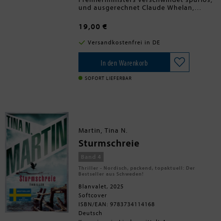
und ausgerechnet Claude Whelan,
ehemaliger MI5-Chef und als solcher
Erzfeind seiner Nachfolgerin Diana
19,00 €
Taverner, soll sie finden. Doch die Spur
führt ihn direkt zurück zum
Versandkostenfrei in DE
Hauptquartier im Regent's Park - und
über Umwege und etliche
Gehässigkeiten zu Jackson Lamb. Mit
In den Warenkorb
ihrer unvergleichlichen Mischung aus
tiefschwarzem Humor, nerdigem
SOFORT LIEFERBAR
Narzissmus und Chaos bringen die Slow
Horses eine instabile Situation
endgültig ins Wanken.
Martin, Tina N.
Sturmschreie
Band 4
Thriller - Nordisch, packend, topaktuell: Der
Bestseller aus Schweden!
Blanvalet, 2025
Softcover
ISBN/EAN: 9783734114168
Deutsch