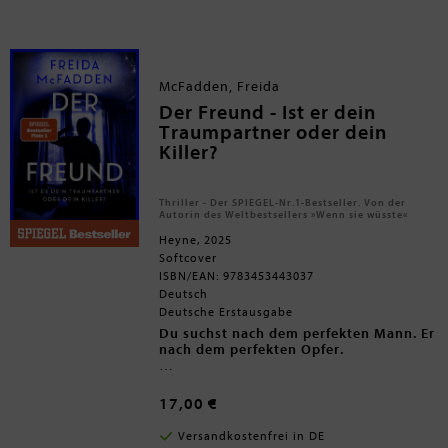
Doch diese besteht darauf, dass sie
eine verlorene Erinnerung
wiedererlangt hat und die Wahrheit
sagt. Als Josephine wenig später
ermordet wird, ist klar: Jemand
McFadden, Freida
möchte verhindern, dass die
Vergangenheit ans Licht kommt.
Der Freund - Ist er dein
Olivia muss sich fragen: War ihre
Traumpartner oder dein
Großmutter wirklich eine Mörderin?
Killer?
Und was hat das Ganze mit Olivias
eigenen traumatischen
Erinnerungen zu tun?
Thriller - Der SPIEGEL-Nr.1-Bestseller. Von der
Autorin des Weltbestsellers »Wenn sie wüsste«
Heyne, 2025
Softcover
ISBN/EAN: 9783453443037
Deutsch
Deutsche Erstausgabe
Du suchst nach dem perfekten Mann. Er
nach dem perfekten Opfer.
Sydney Shaw hatte immer Pech mit
ihren Dates. Bis sie Tom traf. Tom
17,00 €
scheint perfekt: Er ist charmant,
attraktiv und arbeitet als Arzt in einem
Versandkostenfrei in DE
Krankenhaus. Dann erschüttert der