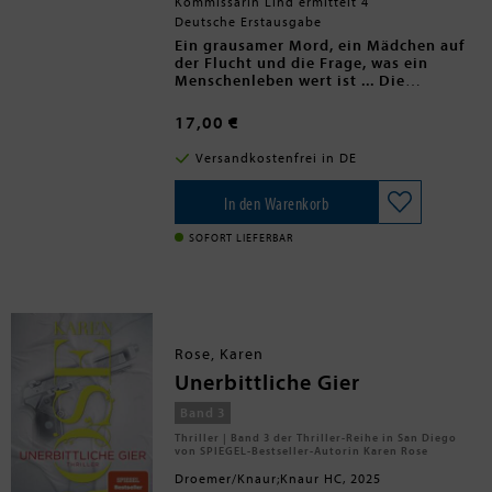
Kommissarin Lind ermittelt 4
Deutsche Erstausgabe
Ein grausamer Mord, ein Mädchen auf
der Flucht und die Frage, was ein
Menschenleben wert ist ... Die
internationale Bestsellerreihe aus
Lesen Sie auch die anderen spannenden
Schweden geht weiter!
Fälle von Idun Lind und Calle Brand.
17,00 €
Eine stark verstümmelte Leiche wird im
Versandkostenfrei in DE
Fluss bei Harads gefunden. Bald stellt
sich heraus, dass es sich bei dem
Verstorbenen um einen Geflüchteten
In den Warenkorb
handelt, der in einem nahe gelegenen
Abschiebelager untergebracht war,
SOFORT LIEFERBAR
dann aber eine
Aufenthaltsgenehmigung erhielt. Als
Idun Lind und Calle Brandt beginnen,
Fragen zu stellen, stoßen sie auf eine
Mauer des Schweigens. Gleichzeitig
versucht Nadira, ein Mädchen im
Rose, Karen
Teenageralter, dem kriegsgebeutelten
Syrien zu entkommen. Eine gefährliche
Unerbittliche Gier
Reise, bei der sie niemandem trauen
kann ...
Band 3
Thriller | Band 3 der Thriller-Reihe in San Diego
von SPIEGEL-Bestseller-Autorin Karen Rose
Droemer/Knaur;Knaur HC, 2025