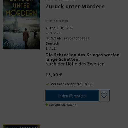
einen Schritt voraus ...
Zurück unter Mördern
Kriminalroman
Aufbau TB, 2025
Softcover
ISBN/EAN: 9783746639222
Deutsch
2. Aufl.
Die Schrecken des Krieges werfen
lange Schatten.
Nach der Hölle des Zweiten
Weltkriegs will der engagierte junge
Jurist Henry Mahler als
13,00 €
Privatermittler für Gerechtigkeit
Deutschland nach der Kapitulation:
sorgen. Dabei stößt er auf das
Die Mörder sind noch unter uns. Und
Versandkostenfrei in DE
Schicksal der jüdischen Familie
sie wetzen wieder ihre Messer.
Lassally: Eduard Lassally, das
Oberhaupt der Hamburger
In den Warenkorb
Handelsdynastie, wurde in der
Nazizeit eingeschüchtert und
SOFORT LIEFERBAR
enteignet - und soll schließlich
Selbstmord begangen haben. Sein
Sohn Oswald glaubt diese
Geschichte nicht. Gemeinsam