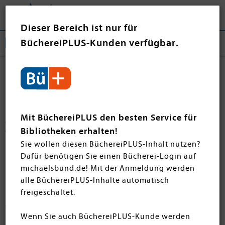
Tog
❤ Jetzt spenden
nav
Dieser Bereich ist nur für
BüchereiPLUS-Kunden verfügbar.
Krimis & Thriller
Entdecken Sie die packensten Krimis & Thriller der
monatlichen Neuheiten! Ob raffinierte Ermittlungen,
Mit BüchereiPLUS den besten Service für
düstere Geheimnisse oder nervenaufreibende
Bibliotheken erhalten!
Wendungen – hier finden Sie alles für fesselnde
Sie wollen diesen BüchereiPLUS-Inhalt nutzen?
Lesestunden.
Dafür benötigen Sie einen Bücherei-Login auf
michaelsbund.de! Mit der Anmeldung werden
alle BüchereiPLUS-Inhalte automatisch
Filtern
SORTIEREN
freigeschaltet.
23 Artikel
Wenn Sie auch BüchereiPLUS-Kunde werden