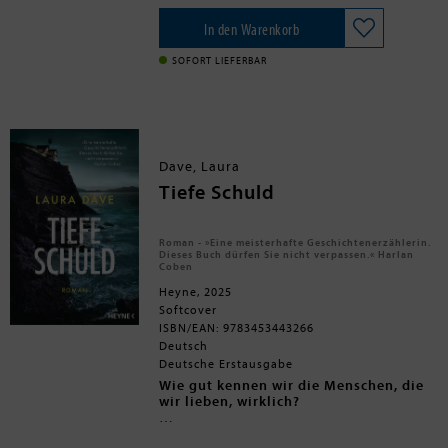
brutale Mord an einer Frau die Stadt.
Die Polizei tippt auf einen Serientäter,
In den Warenkorb
der sich mit seinen Opfern zu einem
Date verabredet, bevor er zuschlägt.
SOFORT LIEFERBAR
Sydney sollte sich sicher fühlen.
Schließlich hat sie Tom. Warum hat sie
nur das Gefühl, dass mit ihm etwas
nicht stimmt? Jemand beobachtet sie
auf Schritt und Tritt. Sie muss der
Wahrheit schnell auf die Spur kommen -
Dave, Laura
sonst könnte sie das nächste Opfer sein
...
Tiefe Schuld
Roman - »Eine meisterhafte Geschichtenerzählerin.
Dieses Buch dürfen Sie nicht verpassen.« Harlan
Coben
Heyne, 2025
Softcover
ISBN/EAN: 9783453443266
Deutsch
Deutsche Erstausgabe
Wie gut kennen wir die Menschen, die
wir lieben, wirklich?
Der Hotelier Liam Noone stürzt von der