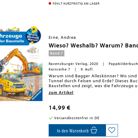
Der Spaß am eigenhändigen Entdecken, die
FEHLT KURZFRISTIG AM LAGER
hochwertige Ausstattung garantieren lan
<BR>
Erne, Andrea
Wieso? Weshalb? Warum? Band 
Band 7
Ravensburger Verlag, 2020
Pappbilderbuc
Kernreihe 7
9. Aufl.
Warum sind Bagger Alleskönner? Wo sind 
Tunnel durch Felsen und Erde? Dieses Buc
Baustellen und zeigt, was die Fahrzeuge u
ein Abbruchbagger ein Haus ein, wirft man
zum Artikel
oder eines Betonmischfahrzeugs. Das perfe
Co wissen möchten.
Wieso? Weshalb? Warum?
14,99 €
Die Sachbuchreihe für Kinder von 4-7 Jah
Versandkostenfrei in DE
Jeden Tag entdecken Kinder etwas Neues 
Dinosaurier ausgestorben? Wo ist die Son
beliebte Sachbuchreihe Wieso? Weshalb?
In den Warenkorb
Dabei werden die unterschiedlichsten The