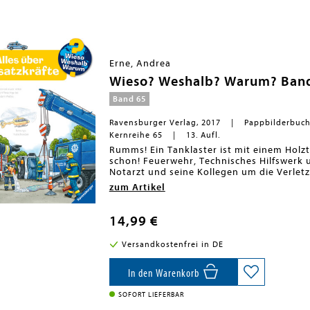
jedem einzelnen Buch.<BR><BR>
Erne, Andrea
Wieso? Weshalb? Warum? Band 6
Band 65
Ravensburger Verlag, 2017
Pappbilderbuc
Kernreihe 65
13. Aufl.
Rumms! Ein Tanklaster ist mit einem Hol
schon! Feuerwehr, Technisches Hilfswerk un
Notarzt und seine Kollegen um die Verle
Banküberfall - zahlreiche Frauen und Männ
zum Artikel
helfen! Neben den Rettern stellt das Buch
Wieso? Weshalb? Warum?
Die Sachbuchreihe für Kinder von 4-7 Jah
14,99 €
Jeden Tag entdecken Kinder etwas Neues 
Versandkostenfrei in DE
Dinosaurier ausgestorben? Wo ist die Son
beliebte Sachbuchreihe Wieso? Weshalb?
Dabei werden die unterschiedlichsten The
In den Warenkorb
altersgerecht und mit viel Liebe zum Det
Detailreiche Bilder, verständliche Sacht
SOFORT LIEFERBAR
Abläufe veranschaulichen und hinter die D