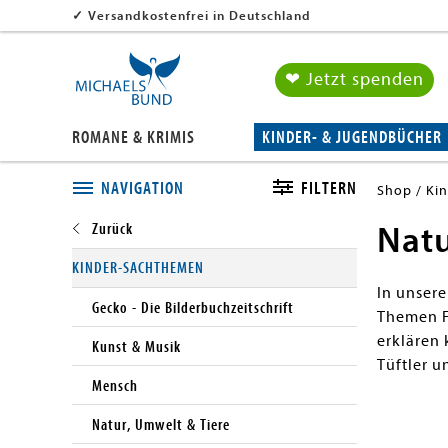
✓
Versandkostenfrei in Deutschland
❤ Jetzt spenden
ROMANE & KRIMIS
KINDER- & JUGENDBÜCHER
NAVIGATION
FILTERN
Shop
Ki
Natu
Close submenu
KINDER-SACHTHEMEN
In unser
Gecko - Die Bilderbuchzeitschrift
Themen F
erklären
Kunst & Musik
Tüftler u
Mensch
Natur, Umwelt & Tiere