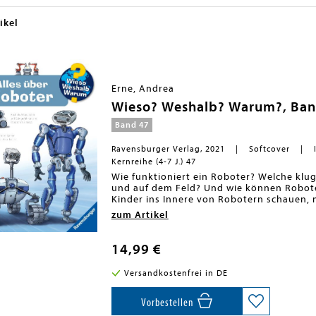
ikel
Erne, Andrea
Wieso? Weshalb? Warum?, Band
Band 47
Ravensburger Verlag, 2021
Softcover
Kernreihe (4-7 J.) 47
Wie funktioniert ein Roboter? Welche klu
und auf dem Feld? Und wie können Robote
Kinder ins Innere von Robotern schauen, 
und in autonome Roboterfahrzeuge einsteig
zum Artikel
veranschaulichen kindgerecht auch schw
Weshalb? Warum?<BR>Die Sachbuchreihe 
entdecken Kinder etwas Neues - da komme
14,99 €
ausgestorben? Wo ist die Sonne in der Na
Sachbuchreihe Wieso? Weshalb? Warum? g
Versandkostenfrei in DE
die unterschiedlichsten Themen aus der Al
und mit viel Liebe zum Detail unter die 
Sachtexte und überraschende Klappen, d
Vorbestellen
hinter die Dinge blicken lassen, ermöglich