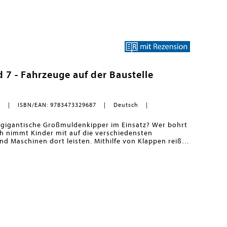
 liebevolle Umsetzung und die qualitativ
ganhaltende Freude an jedem einzelnen Buch.<BR>
7 - Fahrzeuge auf der Baustelle
h
ISBN/EAN: 9783473329687
Deutsch
gigantische Großmuldenkipper im Einsatz? Wer bohrt
h nimmt Kinder mit auf die verschiedensten
nd Maschinen dort leisten. Mithilfe von Klappen reißt
 einen Blick in das Innenleben eines Asphaltfertigers
kte Buch für Kinder, die alles über Bagger, Kran und
ren
- da kommen viele Fragen auf. Warum sind die
ne in der Nacht? Wozu brauchen wir das Blut? Die
 Warum? gibt Kindern Antworten auf Augenhöhe.
men aus der Alltags- und Interessenswelt der Kinder