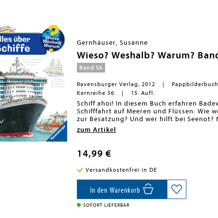
Themen selbst zu erschließen. Der Spaß 
und die qualitativ hochwertige Ausstatt
einzelnen Buch.
Gernhäuser, Susanne
Wieso? Weshalb? Warum? Band 5
Band 56
Ravensburger Verlag, 2012
Pappbilderbuc
Kernreihe 56
15. Aufl.
Schiff ahoi! In diesem Buch erfahren Bad
Schifffahrt auf Meeren und Flüssen: Wie 
zur Besatzung? Und wer hilft bei Seenot?
Werft und einen Containerhafen, wie Schi
zum Artikel
Außerdem lernen sie das Flaggenalphabet
Knoten knüpft.
Wieso? Weshalb? Warum?
14,99 €
Die Sachbuchreihe für Kinder von 4-7 Jah
Versandkostenfrei in DE
Jeden Tag entdecken Kinder etwas Neues 
Dinosaurier ausgestorben? Wo ist die Son
beliebte Sachbuchreihe Wieso? Weshalb?
In den Warenkorb
Dabei werden die unterschiedlichsten The
altersgerecht und mit viel Liebe zum Det
SOFORT LIEFERBAR
Detailreiche Bilder, verständliche Sacht