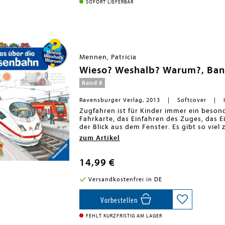
Der Spaß am eigenhändigen Entdecken, die
SOFORT LIEFERBAR
hochwertige Ausstattung garantieren lan
<BR>
Mennen, Patricia
Wieso? Weshalb? Warum?, Band
Band 8
Ravensburger Verlag, 2013
Softcover
Zugfahren ist für Kinder immer ein besond
Fahrkarte, das Einfahren des Zuges, das 
der Blick aus dem Fenster. Es gibt so vie
sieht es im ICE aus? Wieso gibt es Signa
zum Artikel
Eisenbahnfans beantwortet diese und noch
vielen Klappen.<BR>Wieso? Weshalb? War
Jahren<BR><BR>Jeden Tag entdecken Kind
14,99 €
Warum sind die Dinosaurier ausgestorben
das Blut? Die beliebte Sachbuchreihe Wi
Versandkostenfrei in DE
Augenhöhe. Dabei werden die unterschied
der Kinder altersgerecht und mit viel Li
<BR>Detailreiche Bilder, verständliche 
Vorbestellen
oder Abläufe veranschaulichen und hinter 
ihre Themen selbst zu erschließen. Der S
FEHLT KURZFRISTIG AM LAGER
Umsetzung und die qualitativ hochwertig