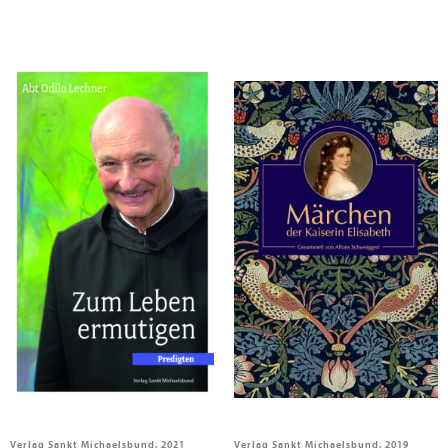
Lechner, Odilo; Eckert OSB, Johannes; Mitarbeit:Eckert OSB, Johannes
Schweiggert, Alfons
Zum Leben ermutigen
Märchen der Kaiserin Elisabeth
Verlag Sankt Michaelsbund, 2021
Verlag Sankt Michaelsbund, 2019