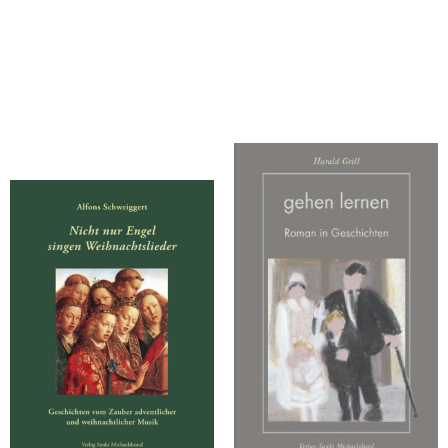
Schweiggert, Alfons
Grill, Harald
Nicht nur Engel singen
gehen lernen
Weihnachtslieder