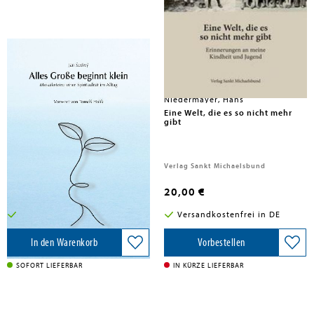
Niedermayer, Hans
edivý, Jan
Alles Große beginnt klein
Eine Welt, die es so nicht mehr
gibt
Sankt Michaelsbund, 2016
Verlag Sankt Michaelsbund
14,90 €
20,00 €
Versandkostenfrei in DE
Versandkostenfrei in DE
In den Warenkorb
Vorbestellen
SOFORT LIEFERBAR
IN KÜRZE LIEFERBAR