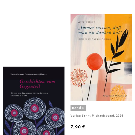
Dehe, Astrid; Herausgegeben:Deutsche Akademie für Kinder- und Jugendliteratur e.V.
Geschichten vom Gegenteil
"Immer wissen, daß man zu
danken hat"
Band 7
Band 6
Sankt Michaelsbund, 2025
Verlag Sankt Michaelsbund, 2024
7,90 €
7,90 €