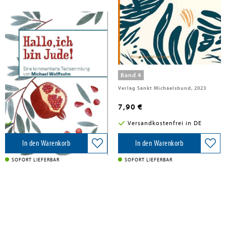
Herausgegeben:Franz, Kurt; Deutsche Akademie für Kinder- und Jugendliteratur e.V.
Hallo, ich bin Jude!
Mit Geschichten verzaubern
Band 4
Sankt Michaelsbund, 2024
Verlag Sankt Michaelsbund, 2023
14,90 €
7,90 €
Versandkostenfrei in DE
Versandkostenfrei in DE
In den Warenkorb
In den Warenkorb
SOFORT LIEFERBAR
SOFORT LIEFERBAR