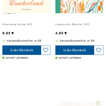
Siebe, Josephine
Im Hasenwunderland
Notizhefte DIN A5 - All about
(vollständige, ungekürzte
orange
Ausgabe)
Petersberg Verlag, 2023
Coppenrath, Münster, 2023
9,95 €
4,95 €
Versandkostenfrei in DE
Versandkostenfrei in DE
In den Warenkorb
In den Warenkorb
SOFORT LIEFERBAR
SOFORT LIEFERBAR