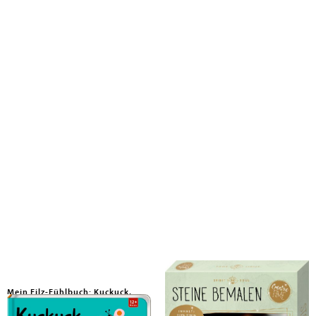
Mein Filz-Fühlbuch: Kuckuck,
Steine bemalen
kleines Küken!