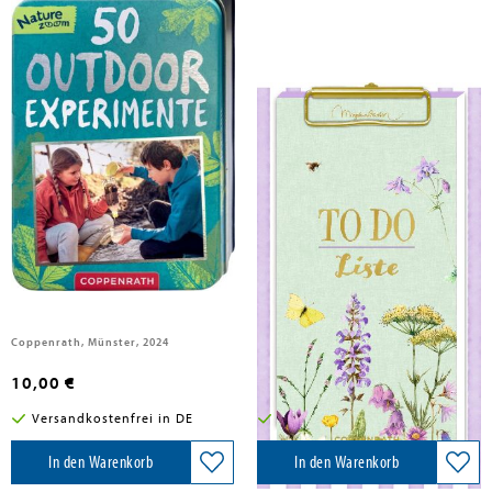
Wernsing, Barbara
50 Outdoor-Experimente
Notizblock
Coppenrath, Münster, 2024
Coppenrath, 2024
10,00 €
7,95 €
Versandkostenfrei in DE
Versandkostenfrei in DE
In den Warenkorb
In den Warenkorb