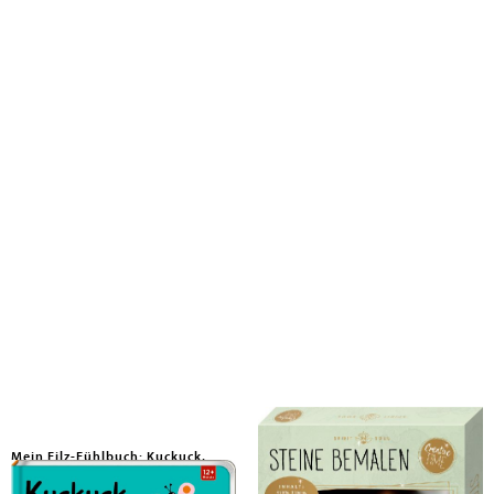
Mein Filz-Fühlbuch: Kuckuck,
Steine bemalen
kleines Küken!