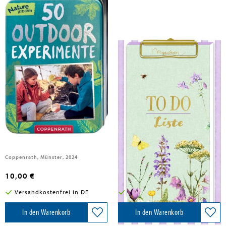
Wernsing, Barbara
50 Outdoor-Experimente
Notizblock
Coppenrath, Münster, 2024
Coppenrath, 2024
10,00 €
7,95 €
Versandkostenfrei in DE
Versandkostenfrei in DE
In den Warenkorb
In den Warenkorb