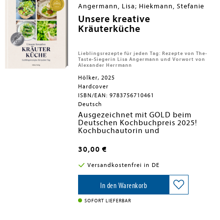
Abendessen mit Freunden im
Angermann, Lisa; Hiekmann, Stefanie
Garten
Unsere kreative
Hochwertig ausgestattet:
Mit
stimmungsvollen Food-
Kräuterküche
Fotografien und liebevoll
ausgewählten Zitaten
Tolle Geschenkidee:
Ein
Lieblingsrezepte für jeden Tag: Rezepte von The-
wunderbares Mitbringsel für alle,
Taste-Siegerin Lisa Angermann und Vorwort von
die den Frühling lieben und ihn
Alexander Herrmann
sich auf köstliche Weise in die
Hölker, 2025
Küche holen möchten
Hardcover
ISBN/EAN: 9783756710461
Deutsch
Ausgezeichnet mit GOLD beim
Deutschen Kochbuchpreis 2025!
Kochbuchautorin und
Foodfotografin Stefanie Hiekmann
und Sterneköchin Lisa Angermann
30,00 €
haben sich beim Büchermachen
kennengelernt. Ihre gemeinsame
Versandkostenfrei in DE
Leidenschaft: Gutes Essen, das Spaß
macht, das überrascht, das für
Glücksmomente im Alltag sorgt. Ihr
In den Warenkorb
erstes gemeinsames Buch zeigt, wie
wir der Alltagsküche mit frischen
SOFORT LIEFERBAR
Kräutern neuen Schwung verleihen.
Lisas "from garden to table"-Prinzip