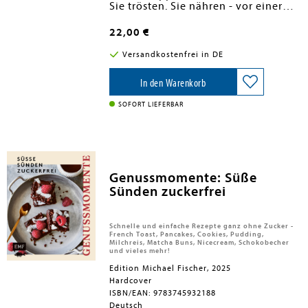
Sie trösten. Sie nähren - vor einer
als Nachtisch.
Operation, einer Therapie oder
mitten im Leben. Mit medizinischem
22,00 €
Wissen, spiritueller Tiefe und
kulinarischer Poesie begeistert das
Versandkostenfrei in DE
aus ihrem ersten Band "Himmel im
Mund" bereits bekannte Erfolgsduo
aus Schwester Teresa Zukic und
In den Warenkorb
Jalid Sehouli ihre Fans. Ein Buch
voller Lichtblicke und stärkender
SOFORT LIEFERBAR
Genüsse - für alle, die neue Energie
schöpfen wollen.
"Mein Gesundheitstipp: Bevor ich
mir etwas in den Mund schiebe, kurz
die Frage stellen: Möchte ich daraus
Genussmomente: Süße
bestehen? Bei all den
Sünden zuckerfrei
pflanzenbasierten Speisen aus
diesem Buch sagt alles in mir: JA!"
(Eckhart von Hirschhausen)
Schnelle und einfache Rezepte ganz ohne Zucker -
French Toast, Pancakes, Cookies, Pudding,
Milchreis, Matcha Buns, Nicecream, Schokobecher
und vieles mehr!
Edition Michael Fischer, 2025
Hardcover
ISBN/EAN: 9783745932188
Deutsch