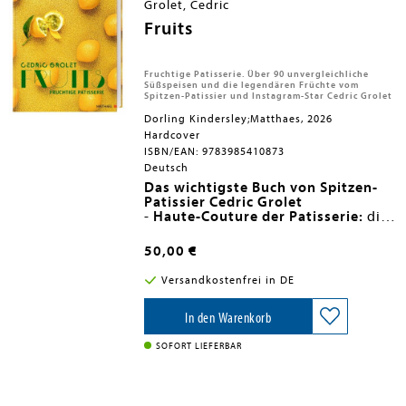
Grolet, Cedric
Creami
Fruits
einfache Schritt-für-Schritt-
Anleitungen für perfekte
Ergebnisse
Ideen für klassische Eissorten und
Fruchtige Patisserie. Über 90 unvergleichliche
kreative Specials
Süßspeisen und die legendären Früchte vom
Spitzen-Patissier und Instagram-Star Cedric Grolet
süßer Genuss ohne Reue, ideal für
gesundheitsbewusste
Dorling Kindersley;Matthaes, 2026
Genießer:innen
Hardcover
ISBN/EAN: 9783985410873
Deutsch
Das wichtigste Buch von Spitzen-
Patissier Cedric Grolet
-
Haute-Couture der Patisserie:
die
legendären Frucht-Kreationen von
Cedric Grolet
50,00 €
-
Extravagante Desserts,
kunstvoll
und täuschend ähnlich geformt zu
Versandkostenfrei in DE
glänzenden Frucht-Skulpturen
-
Über 90 Rezepte:
von Tartes,
Tartelettes und Eclairs bis zu Eis und
In den Warenkorb
Gugelhupf
-
Authentische Aromen:
die Kraft
SOFORT LIEFERBAR
von Früchten und Nüssen
eingefangen in exquisiten
Backwaren
-
Grenzenlose Inspiration:
Must-