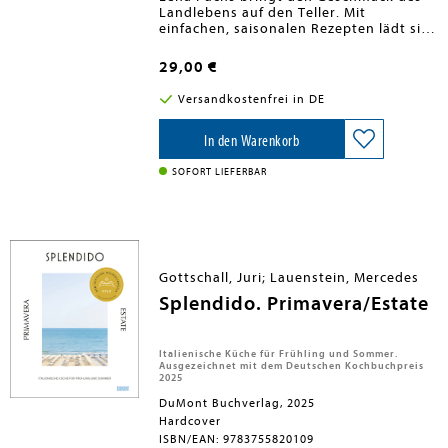
Landlebens auf den Teller. Mit
Obst und Gemüse, sondern auch Nüsse,
einfachen, saisonalen Rezepten lädt sie
Samen, Hülsenfrüchte, Getreide,
ein, den natürlichen Genuss neu zu
Kräuter, Gewürze, Kaffee ... und sogar
entdecken. Ob herzhaftes Süßkartoffel-
Schokolade!
29,00 €
Laibchen, Quinoa-Glückstaler oder
verführerischer Mohn-Gitterkuchen -
Versandkostenfrei in DE
ihre Gerichte sind kreativ und dennoch
bodenständig, alltagstauglich und
voller Aroma. Die Ernährungspädagogin
In den Warenkorb
zeigt, wie man mit frischen Zutaten vom
Land bewussten Genuss erleben kann.
SOFORT LIEFERBAR
Gottschall, Juri; Lauenstein, Mercedes
Splendido. Primavera/Estate
Italienische Küche für Frühling und Sommer.
Ausgezeichnet mit dem Deutschen Kochbuchpreis
2025
DuMont Buchverlag, 2025
Hardcover
ISBN/EAN: 9783755820109