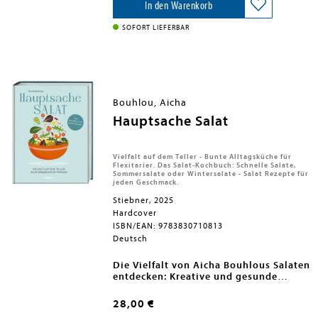
rund 70 Pflanzen, ihre Merkmale und
Chicoréesalat mit Kaki und
In den Warenkorb
Anwendungsmöglichkeiten und gibt
Haselnüssen; Geschmorte Linsen
hilfreiche Tipps zu jeder Art. Die
mit getrockneten Steinpilzen;
SOFORT LIEFERBAR
aktualisierte Auflage wurde vom Autor
Gerösteter Blumenkohl mit
um neue Kräuter- und
Linsen-Gremolata; Hähnchen in
Früchteteerezepte ergänzt.
Süßwein mit Trauben; Eingelegte
Schlangengurken; Apfel-Quitten-
Tarte mit Backpflaumen und Zimt
Winter:
Winter-Krautsalat mit
Bouhlou, Aicha
Granatapfel und Kürbiskernen;
Hauptsache Salat
Fischfrikadellen mit Süßkartoffeln,
Chili, Ingwer und Limetten; Fish
Chowder; Wirsingeintopf mit
Würstchen, Äpfeln, Weißen
Vielfalt auf dem Teller - Bunte Alltagsküche für
Bohnen, Senf und Apfelwein; Salat
Flexitarier. Das Salat-Kochbuch: Schnelle Salate,
Sommersalate oder Wintersalate - Salat Rezepte für
aus Blutorangen, Fenchel, Feta
jeden Geschmack.
und Oliven; Pekannuss-
Schokokuchen mit Ricotta
Stiebner, 2025
Hardcover
ISBN/EAN: 9783830710813
Deutsch
Die Vielfalt von Aicha Bouhlous Salaten
entdecken: Kreative und gesunde
Rezepte für jede Gelegenheit
28,00 €
Salate sind längst mehr als nur eine