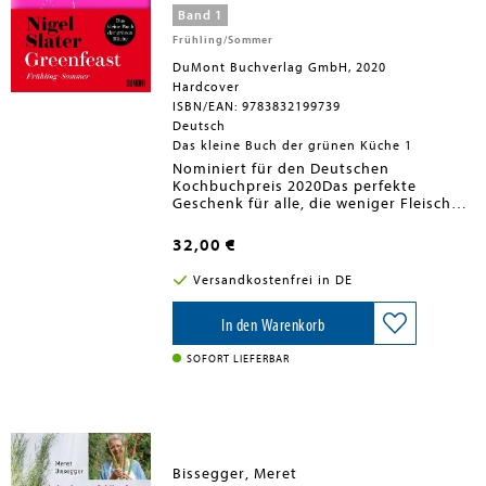
den Mai!
Band 1
Frühling/Sommer
DuMont Buchverlag GmbH, 2020
Hardcover
ISBN/EAN: 9783832199739
Deutsch
Das kleine Buch der grünen Küche 1
Nominiert für den Deutschen
Kochbuchpreis 2020Das perfekte
Geschenk für alle, die weniger Fleisch
essen wollen. Über 110 vegetarische
Rezepte für Frühling und Sommer von
32,00 €
Großbritanniens Kultkoch Nigel Slater.
Einfach, schnell und kompromisslos
Versandkostenfrei in DE
geschmackvoll!Nigel Slater ist vielen
seiner Fans als Genießer eher
kalorienreicher und oft fleischlastiger
In den Warenkorb
Gerichte bekannt. Doch als er vor gut
einem Jahr die Aufzeichnungen der
SOFORT LIEFERBAR
letzten Monate durchsah (ja, Nigel
Slater schreibt tatsächlich jeden Tag
auf, was er zubereitet und verzehrt hat),
stellte er fest, dass sich sein privates
Essverhalten grundlegend hin zu
fleischloser, leichterer Kost geändert
Bissegger, Meret
hat, ohne dass er konsequenter