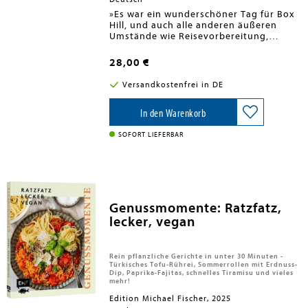
»Es war ein wunderschöner Tag für Box
Hill, und auch alle anderen äußeren
Umstände wie Reisevorbereitung,
Bequemlichkeit und Pünktlichkeit
sprachen für einen angenehmen
28,00 €
Ausflug. ... Es fehlte nichts zum
Glücklichsein, als sie dort ankamen. Sie
Versandkostenfrei in DE
legten sieben Meilen in Vorfreude auf
das Vergnügen zurück, und alle waren
voller Bewunderung, als sie ankamen
In den Warenkorb
...«... So beschreibt Jane Austen in ihrem
Roman »Emma« einen Ausflug ins
SOFORT LIEFERBAR
Grüne. Picknicks waren damals ein
beliebter Zeitvertreib: Draußen sein und
bei herzhaften Snacks und himmlischen
Kuchen die Natur genießen, ein
erfrischender Eistee, dazu angenehme
Gesellschaft und gute Gespräche - was
Genussmomente: Ratzfatz,
könnte es Schöneres geben an einem
lecker, vegan
sonnigen Frühlingstag oder an einem
Sommernachmittag? Genießen Sie Ihr
Picknick wie bei Jane Austen - mit
Sandwiches, herzhaften Scones und
Rein pflanzliche Gerichte in unter 30 Minuten -
Türkisches Tofu-Rührei, Sommerrollen mit Erdnuss-
erfrischenden Limonaden, frischen
Dip, Paprika-Fajitas, schnelles Tiramisu und vieles
Früchten und köstlichen Törtchen.
mehr!
Edition Michael Fischer, 2025