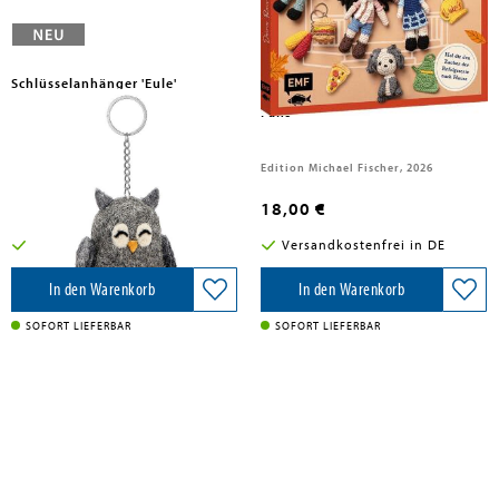
Urbanneck, Linda
Schlüsselanhänger 'Eule'
Deine Reise nach Stars Hollow |
Das Häkelbuch für Gilmore-Girl-
Fans
St. Benno Verlag GmbH, 2026
Edition Michael Fischer, 2026
12,95 €
18,00 €
Versandkostenfrei in DE
Versandkostenfrei in DE
In den Warenkorb
In den Warenkorb
SOFORT LIEFERBAR
SOFORT LIEFERBAR