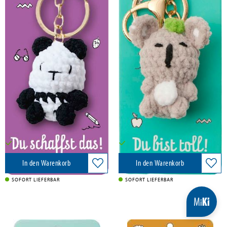
Kleiner Mutmacher,
Kleiner Mutmacher,
Schlüsselanhänger Panda
Schlüsselanhänger Koala
Pattloch Geschenkbuch, 2026
Pattloch Geschenkbuch, 2026
7,99 €
7,99 €
Versandkostenfrei in DE
Versandkostenfrei in DE
In den Warenkorb
In den Warenkorb
SOFORT LIEFERBAR
SOFORT LIEFERBAR