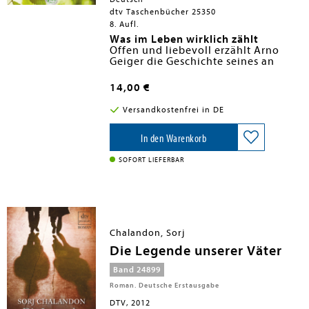
dtv Taschenbücher 25350
8. Aufl.
Was im Leben wirklich zählt
Offen und liebevoll erzählt Arno
Geiger die Geschichte seines an
Alzheimer erkrankten Vaters. Er
begleitet ihn durch die
14,00 €
Landschaften der Kindheit, hört auf
seine oft skurrilen und dann doch so
Versandkostenfrei in DE
poetischen Sätze und lernt seinen
Vater auf intensive und berührende
Weise neu kennen und schätzen. Ein
In den Warenkorb
lichtes, lebendiges, oft auch
komisches Buch über ein Leben, das
SOFORT LIEFERBAR
es immer noch zutiefst wert ist,
gelebt zu werden.
Chalandon, Sorj
Die Legende unserer Väter
Band 24899
Roman. Deutsche Erstausgabe
DTV, 2012