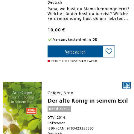
Deutsch
Papa, wo hast du Mama kennengelernt?
Welche Länder hast du bereist? Welche
Fernsehsendung hast du am liebsten
gesehen?Dieses hochwertige
Geschenkbuch versammelt all jene
10,00 €
Fragen, die wir unseren Eltern immer
schon stellen wollten - und macht es
Versandkostenfrei in DE
durch die zahlreichen Grafiken und
liebevoll gestalteten Illustrationen
besonders einfach und unterhaltsam,
Vorbestellen
diese zu beantworten.Wir sollten die
ganz persönlichen Erinnerungen
FEHLT KURZFRISTIG AM LAGER
unserer Väter bewahren. Spielerisch
und kreativ kann der Vater alles über
seine Kindheit, seine Vorlieben, über die
Höhen und Tiefen des Lebens für die
Nachwelt festhalten. Ausgefüllt ist
dieses Buch ein wertvolles
Geiger, Arno
Erinnerungsalbum für die ganze Familie.
Der alte König in seinem Exil
Band 25350
DTV, 2014
Softcover
ISBN/EAN: 9783423253505
Deutsch