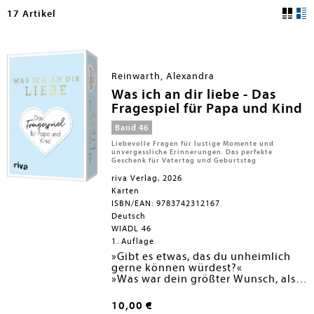
17 Artikel
Reinwarth, Alexandra
Was ich an dir liebe - Das
Fragespiel für Papa und Kind
Band 46
Liebevolle Fragen für lustige Momente und
unvergessliche Erinnerungen. Das perfekte
Geschenk für Vatertag und Geburtstag
riva Verlag, 2026
Karten
ISBN/EAN: 9783742312167
Deutsch
WIADL 46
1. Auflage
»Gibt es etwas, das du unheimlich
gerne können würdest?«
»Was war dein größter Wunsch, als
du so alt warst wie ich jetzt?«
Für Fragen wie diese ist im Alltag oft
viel zu wenig Zeit. Dabei gibt es so
10,00 €
viel Spannendes, was Papas und