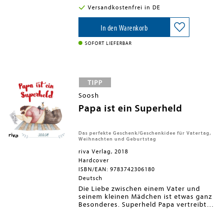
Fragen und Denkanstöße helfen, das zu
Versandkostenfrei in DE
formulieren, was man sonst nie in
Worte fassen könnte. Als ausgefülltes
Album ist dieses Buch eine
In den Warenkorb
wunderschöne Liebeserklärung. Nicht
nur zum Vatertag, zum Geburtstag oder
SOFORT LIEFERBAR
zu Weihnachten, sondern auch
zwischendurch ist es das perfekte
Geschenk.
Soosh
Papa ist ein Superheld
Das perfekte Geschenk/Geschenkidee für Vatertag,
Weihnachten und Geburtstag
riva Verlag, 2018
Hardcover
ISBN/EAN: 9783742306180
Deutsch
Die Liebe zwischen einem Vater und
seinem kleinen Mädchen ist etwas ganz
Besonderes. Superheld Papa vertreibt
die Monster unter dem Bett, hat immer
Zeit für ein Kaffeekränzchen