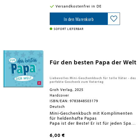
ihre Kinder übereinander erfahren
So leicht war es noch nie, die Papa-
Versandkostenfrei in DE
können.
Kind-Beziehung zu stärken und
Die 64 einfühlsamen und witzigen
unvergessliche Erinnerungen zu
Fragen in diesem Spiel öffnen die
schaffen!
In den Warenkorb
Tür für besondere Momente, in
denen Vater und Kind(er) Neues
SOFORT LIEFERBAR
aneinander entdecken. Einfach eine
Karte ziehen, die Frage stellen und
sich auf lustige, interessante und
bedeutungsvolle Gespräche
einlassen.
Für den besten Papa der Welt
Liebevolles Mini-Geschenkbuch für tolle Väter - das
perfekte Geschenk zum Vatertag
Groh Verlag, 2025
Hardcover
ISBN/EAN: 9783848503179
Deutsch
Mini-Geschenkbuch mit Komplimenten
für heldenhafte Papas
Papa ist der Beste! Er ist für jeden Spaß
zu haben und steht uns selbst in den
- Aufrichtige Komplimente und
kniffligsten Situationen mit Rat und Tat
Dankesworte für den Herzenspapa
6,00 €
zur Seite. Wir wissen: Unser Papa ist
- Moderne Gestaltung mit schöner