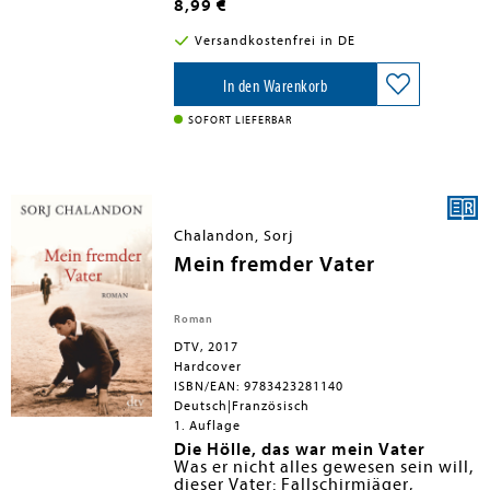
8,99 €
zwischendurch und hilft bei den
kreativsten Frisuren. Und auch wenn er
Versandkostenfrei in DE
mal nicht da sein kann, verpasst er
keine Gute-Nacht-Geschichte, denn er
ist der beste Papa der Welt! Die Autorin
In den Warenkorb
schafft es mit ihren Bildern, die auf
Instagram Hunderttausende begeistern,
SOFORT LIEFERBAR
die unverwechselbare Magie zwischen
Papa und Tochter einzufangen und
festzuhalten.Dieses wundervolle
Bilderbuch zeigt die einzigartige
Verbundenheit zwischen Vater und
Tochter. Das ideale Geschenk für jeden
Chalandon, Sorj
Superpapa!
Mein fremder Vater
Roman
DTV, 2017
Hardcover
ISBN/EAN: 9783423281140
Deutsch|Französisch
1. Auflage
Die Hölle, das war mein Vater
Was er nicht alles gewesen sein will,
dieser Vater: Fallschirmjäger,