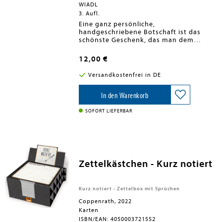
WIADL
3. Aufl.
Eine ganz persönliche,
handgeschriebene Botschaft ist das
schönste Geschenk, das man dem
eigenen Papa machen kann. Dieses Buch
vereint tiefgründige und emotionale
12,00 €
Fragen, Erinnerungen, Komplimente
und humorvolle Denkanstöße, die du
Versandkostenfrei in DE
durch individuelle Eintragungen mit
Leben füllen kannst. So erhältst du das
perfekte Geschenk - ob für Vatertag,
In den Warenkorb
Geburtstag oder Weihnachten. Ein
hochwertiger Leineneinband in
SOFORT LIEFERBAR
Kombination mit einem edlen, goldenen
Schriftzug machen dieses Ausfüllbuch
zu einem einzigartigen und
wunderschönen Geschenk mit ganz
persönlicher Botschaft.
Zettelkästchen - Kurz notiert
Kurz notiert - Zettelbox mit Sprüchen
Coppenrath, 2022
Karten
ISBN/EAN: 4050003721552