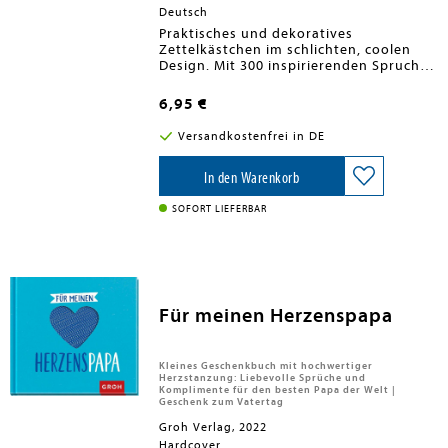
Deutsch
Praktisches und dekoratives
Zettelkästchen im schlichten, coolen
Design. Mit 300 inspirierenden Spruch-
Notizzetteln. Als besonderes Extra gibt
es eine kleine Halterung für den Stift
6,95 €
(Stift nicht enthalten). Das perfekte
Männergeschenk!
Versandkostenfrei in DE
In den Warenkorb
SOFORT LIEFERBAR
Für meinen Herzenspapa
Kleines Geschenkbuch mit hochwertiger
Herzstanzung: Liebevolle Sprüche und
Komplimente für den besten Papa der Welt |
Geschenk zum Vatertag
Groh Verlag, 2022
Hardcover