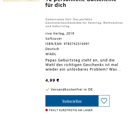
für dich
Gemeinsame Zeit: Das perfekte
Geschenk/Geschenkidee für Vatertag, Weihnachten
und Geburtstag
riva Verlag, 2019
Softcover
ISBN/EAN: 9783742310491
Deutsch
WIADL
Papas Geburtstag steht an, und die
Wahl des richtigen Geschenks ist mal
wieder ein unlösbares Problem? Was
schenkt man jemandem, der scheinbar
schon alles hat?Wie wäre es mit der
4,99 €
einen Sache, die so wertvoll ist, dass
kaum ein Mensch auf der Welt genug
Versandkostenfrei in DE
davon haben kann: Zeit? Mit diesen
Gutscheinen schenkst du deinem Papa
sogar 12 Gelegenheiten für gemeinsam
Vorbestellen
verbrachte Zeit. Du kannst die
Gutscheine individuell ausfüllen und
FEHLT KURZFRISTIG AM LAGER
beschriften. So ist für jeden Papa das
Richtige dabei. Sei es ein gemeinsamer
Angelausflug oder deine Unterstützung