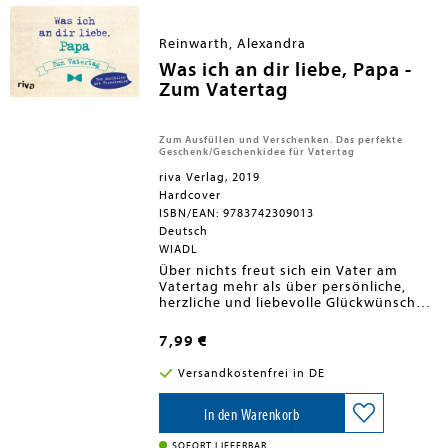
bei Computerproblemen. Das
persönlichste und wertvollste
Geschenk, das du deinem Vater machen
Reinwarth, Alexandra
kannst.Mehr Informationen und weitere
tolle Produkte zum Bestseller »Was ich
Was ich an dir liebe, Papa -
an dir liebe« von Alexandra Reinwarth
Zum Vatertag
gibt es unter: www.was-ich-an-dir-
liebe.de
Zum Ausfüllen und Verschenken. Das perfekte
Geschenk/Geschenkidee für Vatertag
riva Verlag, 2019
Hardcover
ISBN/EAN: 9783742309013
Deutsch
WIADL
Über nichts freut sich ein Vater am
Vatertag mehr als über persönliche,
herzliche und liebevolle Glückwünsche
seiner Kinder.Was ich an dir liebe, Papa -
Zum Vatertag ist viel kreativer und
7,99 €
origineller als jede Karte oder eine
Schachtel Pralinen. Die Antworten zum
Versandkostenfrei in DE
Ankreuzen und kleinen Denkanstöße
zum Ausfüllen ermöglichen es, mit
geringem Aufwand ganz individuelle
In den Warenkorb
Vatertagsgrüße zu formulieren. Eine
größere Freude kann man seinem
SOFORT LIEFERBAR