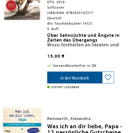
Seiten (Maße: 12,3 x 11,3 cm)
DTV, 2019
Softcover
ISBN/EAN: 9783423147217
Deutsch
dtv Taschenbücher 14721
5. Aufl.
Über Sehnsüchte und Ängste in
Zeiten des Übergangs
Wozu festhalten an Idealen und
Werten? Ist doch alles falsche
Romantik, also weg damit! Basarow,
15,00 €
Medizinstudent aus Petersburg, ist
Nihilist und als solcher Teil einer
Versandkostenfrei in DE
radikal-liberalen Jugendbewegung.
Als er seinen Freund Arkadij auf
dessen Heimreise zum väterlichen
In den Warenkorb
Gut begleitet, verliebt er sich in die
junge Witwe Anna, was ihn
SOFORT LIEFERBAR
existenziell erschüttert. Sollten die
alten Wahrheiten, die Wahrheiten
der Väter, etwa doch noch gelten?
Dies herauszufinden, offenbart sich
Basarow nur ein einziger
vernünftiger Weg: erst
Reinwarth, Alexandra
Konfrontation, dann Kollision.
Was ich an dir liebe, Papa -
12 persönliche Gutscheine