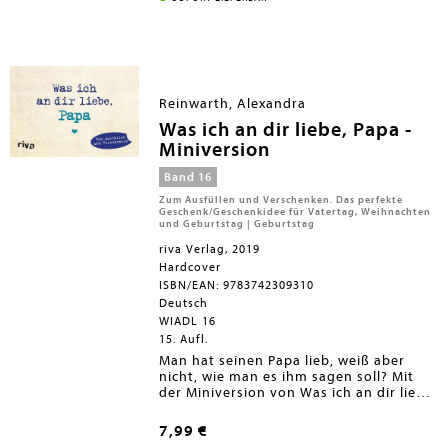
geliebten Papa nicht machen.
Reinwarth, Alexandra
Was ich an dir liebe, Papa -
Miniversion
Band 16
Zum Ausfüllen und Verschenken. Das perfekte
Geschenk/Geschenkidee für Vatertag, Weihnachten
und Geburtstag | Geburtstag
riva Verlag, 2019
Hardcover
ISBN/EAN: 9783742309310
Deutsch
WIADL 16
15. Aufl.
Man hat seinen Papa lieb, weiß aber
nicht, wie man es ihm sagen soll? Mit
der Miniversion von Was ich an dir liebe,
Papa gelingt das schnell und einfach
und trotzdem sehr persönlich.
7,99 €
Tiefgründige, witzige und emotionale