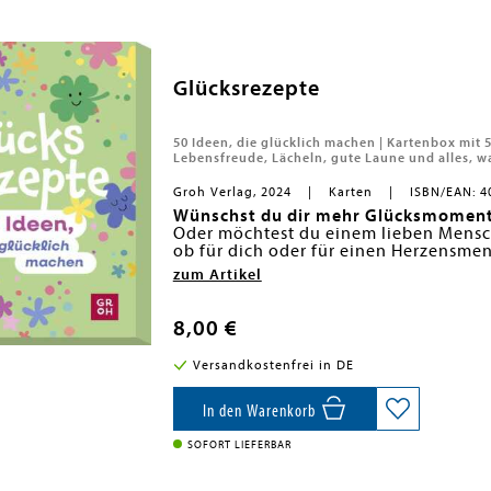
Glücksrezepte
50 Ideen, die glücklich machen | Kartenbox mit 
Lebensfreude, Lächeln, gute Laune und alles, w
Groh Verlag, 2024
Karten
ISBN/EAN: 4
Wünschst du dir mehr Glücksmoment
Oder möchtest du einem lieben Mensc
ob für dich oder für einen Herzensmen
Geburtstagsgeschenk, diese 50 Glücks
Lass dich inspirieren von kleinen, j
zum Artikel
bunter und glücklicher.
einen Waldspaziergang", "Lass dich zu
langfristig kannst du dir mit den Erk
Glück in dein Leben holen. Impulse w
50 Impulse für mehr Leichtigkeit, L
8,00 €
auf das Positive" und "Erkenne deine 
Perfektes kleines Geschenk für all
Glücksempfinden in deiner eigenen Han
Fröhlich gestaltet mit Zitaten auf d
Versandkostenfrei in DE
stimmen dich auf der Vorderseite mit 
Kartenbox Glück mit 50 Karten (Maße
Glücksrezept ein, das auf der Rücksei
jederzeit einen passenden Glücksimpu
In den Warenkorb
für den Tag auf deinen Schreibtisch st
Schachtel an jemanden, dem du von H
SOFORT LIEFERBAR