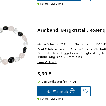
SOFORT LIEFERBAR
Armband, Bergkristall, Rosen
Marco Schreier, 2022
Nonbook
ISBN/E
Drei Edelsteine zum Thema "Liebe-Klarhei
Die polierten Nuggets aus Bergkristall, Rosenquarz und schwarzem Turmalin (Schörl) sind ca. 9-
10mm lang und 7-8mm dick.
Das auf Gummi gezogene Nuggetarmband h
zum Artikel
5,99 €
Versandkostenfrei in DE
In den Warenkorb
SOFORT LIEFERBAR