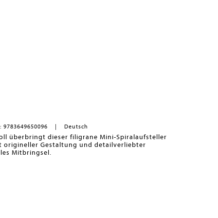
 Herausforderung an und lass dich von den
Teste dich und deine Kommiliton*innen
- wer von
d kann die Kategorien am schnellsten ausfüllen?
ligkeit
sind gefragt, nur so schaffst du es, als
 Dann ran an die Stifte, fertig, los!
: 9783649650096
Deutsch
l überbringt dieser filigrane Mini-Spiralaufsteller
origineller Gestaltung und detailverliebter
les Mitbringsel.