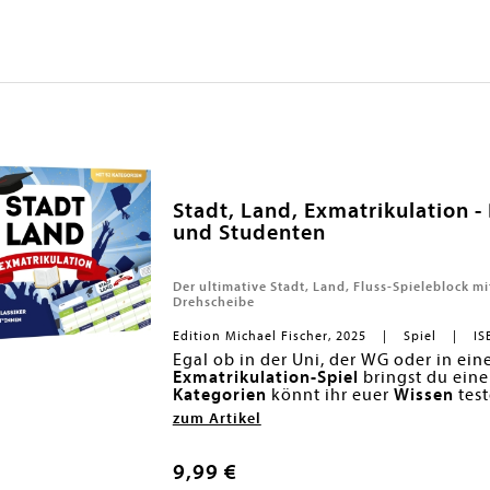
Stadt, Land, Exmatrikulation -
und Studenten
Der ultimative Stadt, Land, Fluss-Spieleblock 
Drehscheibe
Edition Michael Fischer, 2025
Spiel
IS
Egal ob in der Uni, der WG oder in ei
Exmatrikulation-Spiel
bringst du eine
Kategorien
könnt ihr euer
Wissen
tes
Spieleblock mit einer
Der Spieleklassiker mit
Anti-Schummel
52
Kategorie
zum Artikel
Themen - perfekt für alle
Die
ultimative Uni-Edition
Student*inn
für alle
S
Streber*innen
Mit
50 Blatt und praktischer Anti
. Von einfachen Fragen b
und für jeden etwas dabei.
Für jung und alt - von 16-99 Jahren
9,99 €
Lustiger Hausarbeitstitel, Mensa-Spei