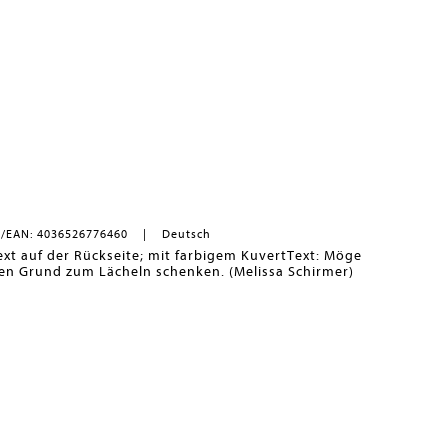
/EAN: 4036526776460
Deutsch
t auf der Rückseite; mit farbigem KuvertText: Möge
en Grund zum Lächeln schenken. (Melissa Schirmer)