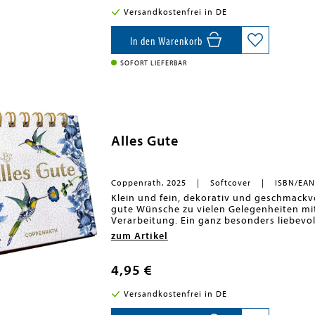
immer etwas Passendes ein? Nimm die
vielfältigen Kategorien überraschen.
Versandkostenfrei in DE
euch hat
immer eine Antwort parat
un
Faktenwissen, Kreativität und Schnel
In den Warenkorb
erstes "Stopp!" zu rufen. Bist du bereit?
SOFORT LIEFERBAR
Alles Gute
Coppenrath, 2025
Softcover
ISBN/EAN
Klein und fein, dekorativ und geschmackvol
gute Wünsche zu vielen Gelegenheiten mit 
Verarbeitung. Ein ganz besonders liebevol
zum Artikel
4,95 €
Versandkostenfrei in DE