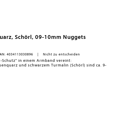
quarz, Schörl, 09-10mm Nuggets
AN: 4034113030896
Nicht zu entscheiden
t-Schutz" in einem Armband vereint:
at eine Länge von ca. 19cm.