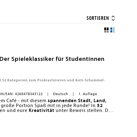
SORTIEREN
 Der Spieleklassiker für Studentinnen
mit 52 Kategorien zum Prokrastinieren und Anti-Schummel-
BN/EAN: 4260478343122
Deutsch
1. Auflage
nem Café - mit diesem
spannenden Stadt, Land,
 große Portion Spaß mit in jede Runde! In
52
ten und eure
Kreativität
unter Beweis stellen. Der
-ABC-Drehscheibe
n rund um das Unileben
überzeugt mit spannenden
en,
tudent*innen
egal ob
Prokrastinationskünstler*innen
oder
-Schummel-ABC-Drehscheibe
is hin zu kniffligen Kategorien - hier ist alles
seplan und Gründe fürs Zuspätkommen - fällt dir