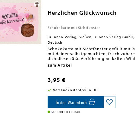
Herzlichen Glückwunsch
Schokokarte mit Sichtfenster
Brunnen-Verlag, Gießen;Brunnen Verlag GmbH,
Deutsch
Schokokarte mit Sichtfenster gefüllt mit 
mit deiner selbstgemachten, frisch zubere
dich diese süße Verführung an kalten Wi
Wohlbefinden und gute Laune.Zutaten: Ro
zum Artikel
MeersalzWichtige Produktinformation: Vo
lagern.Durchschnittliche Nährwerte je 100 
gesättigte Fettsäuren 2,6 g, Kohlenhydrate
3,95 €
gZubereitung: Gib den Inhalt der Karte in
gleichmäßig um, bis sich das Pulver vollst
Versandkostenfrei in DE
Basis ist bestens geeignet.
In den Warenkorb
SOFORT LIEFERBAR