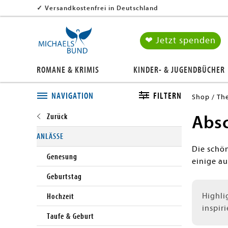
✓
Versandkostenfrei in Deutschland
❤ Jetzt spenden
ROMANE & KRIMIS
KINDER- & JUGENDBÜCHER
NAVIGATION
FILTERN
Shop
Th
Abs
Close submenu
ANLÄSSE
Die schön
Genesung
einige au
Geburtstag
Highli
Hochzeit
inspiri
Taufe & Geburt