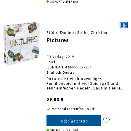
SOFORT LIEFERBAR
Stöhr, Daniela; Stöhr, Christian
Pictures
PD Verlag, 2019
Spiel
ISBN/EAN: 4280000097231
Englisch|Deutsch
Pictures ist ein kurzweiliges
Familienspiel mit viel Spielspaß und
sehr einfachen Regeln. Baut mit eurem
Spielmaterial, entweder Bauklötze,
farbige Würfelchen, Schnürsenkel,
39,80 €
Steine und Stöcke oder Symbolkarten,
eines der Fotos möglichst treffend nach
Versandkostenfrei in DE
und rätselt, was eure Mitspieler so
gebaut haben:Zieht je ein Plättchen aus
dem Beutel, um euer geheimes Foto zu
In den Warenkorb
bestimmen.Gestaltet so deutlich wie
möglich das Motiv eures Fotos.Findet
SOFORT LIEFERBAR