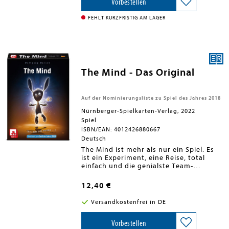
Geschenk überzeugend unterjubeln.Ist
Vorbestellen
das wirklich ein Hut, der gerade vor mir
liegt? Oder habe ich ihn schon
FEHLT KURZFRISTIG AM LAGER
weiterverschenkt? Oder nein, das ist
doch gar kein Hut!That's not a hat - Das
Partyspiel für die grauen Zellen
Inklusive Profivariante für jene, die es
noch schwieriger wollen
The Mind - Das Original
Auf der Nominierungsliste zu Spiel des Jahres 2018
Nürnberger-Spielkarten-Verlag, 2022
Spiel
ISBN/EAN: 4012426880667
Deutsch
The Mind ist mehr als nur ein Spiel. Es
ist ein Experiment, eine Reise, total
einfach und die genialste Team-
Erfahrung, die man machen kann. Wenn
ihr das letzte Level gemeinsam besiegt,
12,40 €
werdet ihr auf Wolke Sieben schweben.
Ihr dürft euch nämlich nicht
Versandkostenfrei in DE
absprechen, keine Informationen
austauschen. Und trotzdem funktioniert
es - wenn ihr wirklich EINS werdet. Nur
Vorbestellen