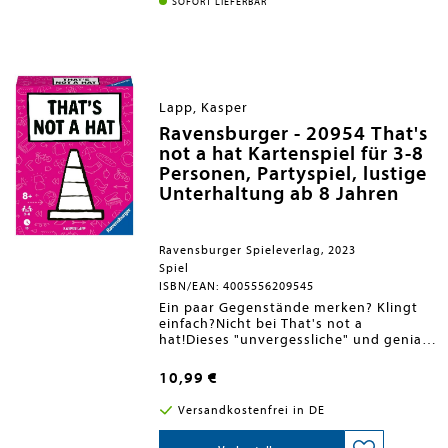
heißt es aufzupassen und selbst keine
SOFORT LIEFERBAR
Steilvorlage zu liefern. QWIRKLE ist ein
schnell zu erlernendes Spiel, das lang
anhaltenden Spielspaß bietet. Ein Spiel
mit Suchtcharakter!<BR>
Lapp, Kasper
Ravensburger - 20954 That's
not a hat Kartenspiel für 3-8
Personen, Partyspiel, lustige
Unterhaltung ab 8 Jahren
Ravensburger Spieleverlag, 2023
Spiel
ISBN/EAN: 4005556209545
Ein paar Gegenstände merken? Klingt
einfach?Nicht bei That's not a
hat!Dieses "unvergessliche" und genial
einfache Partyspiel zeigt auf
verblüffende und amüsante Weise, wie
10,99 €
leicht sich unser Gehirn verwirren
lässt.Gerade noch im Kopf gehabt und
Versandkostenfrei in DE
schon ist es wieder weg - dann heißt es
gut bluffen und den Anderen das