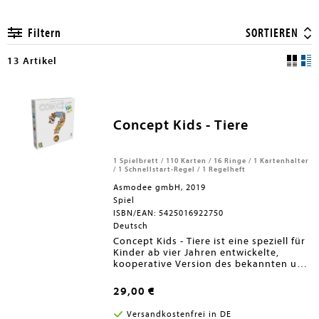
en submenu
Filtern
SORTIEREN
13 Artikel
en submenu
Concept Kids - Tiere
1 Spielbrett / 110 Karten / 16 Ringe / 1 Kartenhalter
/ 1 Schnellstart-Regel / 1 Regelheft
Asmodee gmbH, 2019
Spiel
ISBN/EAN: 5425016922750
Deutsch
Concept Kids - Tiere ist eine speziell für
Kinder ab vier Jahren entwickelte,
kooperative Version des bekannten und
zum Spiel des Jahres nominierten Spiels
Concept. In diesem Beschreibungs- und
29,00 €
Wortspiel müssen die Kinder
gemeinsam einem anderen Spieler ein
Versandkostenfrei in DE