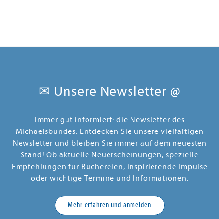
Fähigkeiten der Spieler gefragt.
<BR>Schaffen sie es, die "murmelnden"
Irrlichter möglichst geschickt auf den
Weg zu bringen, so dass sie nur den
Lehrlingen, nicht aber den Hexen den
Weg zu Balduin weisen?<BR>
✉ Unsere Newsletter @
Immer gut informiert: die Newsletter des
Michaelsbundes. Entdecken Sie unsere vielfältigen
Newsletter und bleiben Sie immer auf dem neuesten
Stand! Ob aktuelle Neuerscheinungen, spezielle
Empfehlungen für Büchereien, inspirierende Impulse
oder wichtige Termine und Informationen.
Mehr erfahren und anmelden