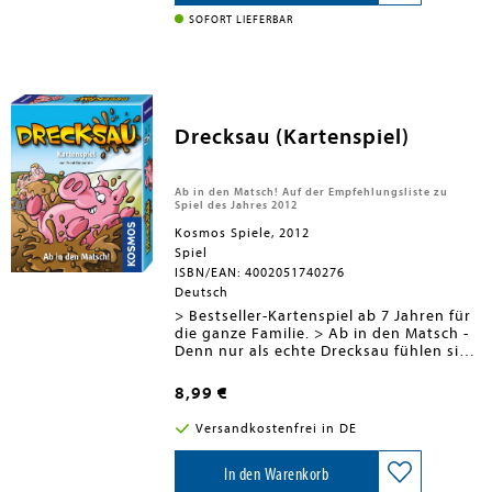
passen, entdecken sie dort ein
Drachenei. Schlüpft daraus ein Baby,
SOFORT LIEFERBAR
gibt es am Ende des Spiels einen Punkt
dafür, ist das Ei leer, gibt es keine
Punkte, dafür darf man aber in der
nächsten Runde als Erster einen neuen
Dominostein nehmen. <BR><BR>Drei
Jahre nach dem Erfolg von Kingdomino
Drecksau (Kartenspiel)
(Spiel des Jahres 2017) erscheint mit
Dragomino ein neues,
kinderfreundliches Spiel im
Ab in den Matsch! Auf der Empfehlungsliste zu
Kingdomino-Universum
Spiel des Jahres 2012
Kosmos Spiele, 2012
Spiel
ISBN/EAN: 4002051740276
Deutsch
> Bestseller-Kartenspiel ab 7 Jahren für
die ganze Familie. > Ab in den Matsch -
Denn nur als echte Drecksau fühlen sich
Schweine wohl! > Saumäßiger Spielspaß
ist garantiert! > Mit kunterbunten,
8,99 €
lustigen Illustrationen. > Kompaktes
Format: Ideal für unterwegs, als
Versandkostenfrei in DE
Geburtstagsgeschenk und als
Mitbringsel. > Saumäßiger Spielspaß für
2-4 Kinder und Erwachsene. Ab in den
In den Warenkorb
Matsch! Erst nach einem Matschbad