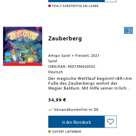
mit Hilfe eurer Gedanken...
FEHLT KURZFRISTIG AM LAGER
Zauberberg
Amigo Spiel + Freizeit, 2021
Spiel
ISBN/EAN: 4007396020502
Deutsch
Der magische Wettlauf beginnt!<BR>Am
Fuße des Zauberbergs wohnt der
Magier Balduin. Mit Hilfe seiner Irrlichter
ruft er die Zauberlehrlinge vom
Zauberberg zu sich, um sie das Wissen
34,99 €
der Magie zu lehren.<BR>Die Irrlichter
zeigen den angehenden Zauberern
Versandkostenfrei in DE
dabei den Weg durch den
geheimnisvollen Wald ins Tal.<BR>Doch
auch die gemeinen Hexen folgen den
In den Warenkorb
Spuren der Irrlichter und ein Wettlauf
beginnt. Nun sind die magischen
SOFORT LIEFERBAR