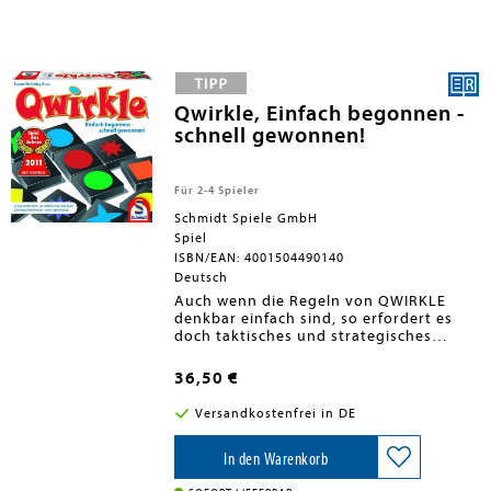
jeweils die geheimen Fotos aller
anderen heraus.
Qwirkle, Einfach begonnen -
schnell gewonnen!
Für 2-4 Spieler
Schmidt Spiele GmbH
Spiel
ISBN/EAN: 4001504490140
Deutsch
Auch wenn die Regeln von QWIRKLE
denkbar einfach sind, so erfordert es
doch taktisches und strategisches
Denken. Beim Anlegen der 108 großen
Holzsteine müssen sich bei gleicher
36,50 €
Farbe die Formen unterscheiden oder
bei gleicher Form die Farben. Dabei gilt
Versandkostenfrei in DE
es, möglichst viele Punkte abzustauben.
Aber Vorsicht, denn die lieben
Mitspieler sitzen nicht untätig herum.
In den Warenkorb
Beim Warten auf eine lukrative Lücke