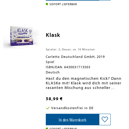
fühlt sich ein Schwein so richtig wohl.
SOFORT LIEFERBAR
Mit den Suhlkarten macht ihr aus jedem
Schwein eine echte Drecksau. Doch
aufgepasst: Zieht jemand die
Regenkarte solltet ihr besser ein
Stalldach über dem Kopf haben.
Klask
Spieler: 2, Dauer: ca. 10 Minuten
Carletto Deutschland GmbH, 2019
Spiel
ISBN/EAN: 6430031713503
Deutsch
Hast du den magnetischen Kick? Dann
KLASKe mit! Klask wird dich mit seiner
rasanten Mischung aus schneller
Reaktion, Geschicklichkeit und Taktik
sofort in seinen Bann ziehen! Bist du
58,99 €
bereit für wahnsinnig viel Spaß und
hast flinke Hände, aber auch taktisches
Versandkostenfrei in DE
und vorausschauendes Denken? Dann
wirst du von diesem preisgekrönten,
magnetischem Zwei-Personen-Action-
In den Warenkorb
Spiel nicht mehr die Hände lassen