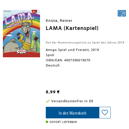
<BR>Krasse Kacke ist ein witziges
Kartenspiel, das in einer Minute erklärt
ist und Groß wie Klein zum Lachen
bringt. Das schräge Thema und die
Knizia, Reiner
putzigen Illustrationen, zusammen mit
der kurzen Spieldauer, machen es zu
LAMA (Kartenspiel)
einem kleinen Highlight für
zwischendurch und unterwegs.
Auf der Nominierungsliste zu Spiel des Jahres 2019
Amigo Spiel und Freizeit, 2019
Spiel
ISBN/EAN: 4007396019070
Deutsch
8,99 €
Versandkostenfrei in DE
In den Warenkorb
SOFORT LIEFERBAR