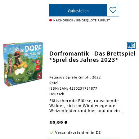
Tier beschreiben. Dazu dürfen sie aber
nur die Symbole auf dem schön und
einfach gestalteten Spielbrett nutzen.
Vorbestellen
Bei der Wahl der Symbole dürfen sich
die Kinder helfen und der Ratende hat
NACHDRUCK / BINDEQUOTE AUGUST
so viele Versuche, wie er möchte.
Concept Kids - Tiere bringt das
besondere und raffinierte Spielprinzip
von Concept zu den Kleinsten und
fördert so mit viel Spaß das abstrakte
Denken.
Dorfromantik - Das Brettspiel
*Spiel des Jahres 2023*
Pegasus Spiele GmbH, 2022
Spiel
ISBN/EAN: 4250231731877
Deutsch
Plätschernde Flüsse, rauschende
Wälder, sich im Wind wiegende
Weizenfelder und hier und da ein
schnuckeliges, kleines Örtchen - das ist
Dorfromantik! Das Videospiel des
39,99 €
kleinen Entwicklerstudios Toukana
Interactive begeistert seit dem Early
Versandkostenfrei in DE
Access im März 2021 die Gaming