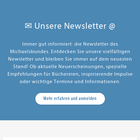
Heimat der verstorbenen Malerin.
Gemeinsam mit Drew, einem
charismatischen Inselbewohner,
enthüllt Roz nicht nur die Geschichte
✉ Unsere Newsletter @
einer großen Liebe, sondern auch das
tragische Geheimnis von vier
Schwestern, das ihr eigenes Leben für
immer verändern wird ...
Immer gut informiert: die Newsletter des
Michaelsbundes. Entdecken Sie unsere vielfältigen
Newsletter und bleiben Sie immer auf dem neuesten
Stand! Ob aktuelle Neuerscheinungen, spezielle
Empfehlungen für Büchereien, inspirierende Impulse
oder wichtige Termine und Informationen.
Mehr erfahren und anmelden