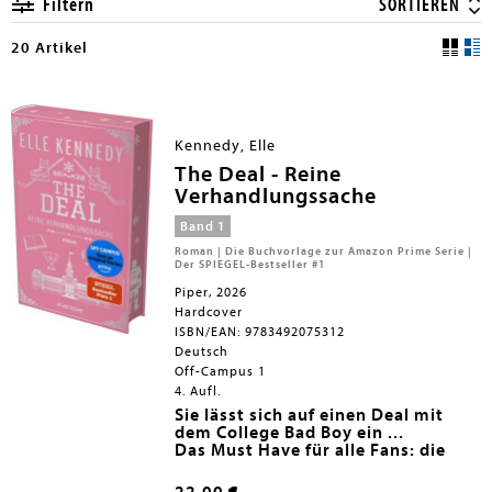
Filtern
SORTIEREN
20 Artikel
Kennedy, Elle
The Deal - Reine
Verhandlungssache
Band 1
Roman | Die Buchvorlage zur Amazon Prime Serie |
Der SPIEGEL-Bestseller #1
Piper, 2026
Hardcover
ISBN/EAN: 9783492075312
Deutsch
Off-Campus 1
4. Aufl.
Sie lässt sich auf einen Deal mit
dem College Bad Boy ein ...
Das Must Have für alle Fans: die
vollveredelte Hardcover-
Schmuckausgabe in edlem