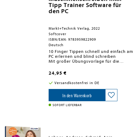
Tipp Trainer Software für
den PC
Markt+Technik Verlag, 2022
Softcover
ISBN/EAN: 9783959822909
Deutsch
10 Finger Tippen schnell und einfach am
PC erlernen und blind schreiben
Mit großer Übungsvorlage für die
korrekte 10 Fingerstellung
inkl. Übungssoftware TippTrainer 10
24,95 €
PRO und Geschäftsbriefvorlagen (als
DVD + Download)
Versandkostenfrei in DE
Dieses Paket begleitet Sie beim sicheren
Erlernen des 10 Finger Systems und
In den Warenkorb
dessen Anwendung am Computer.
Anhand vieler Übungseinheiten lernen
SOFORT LIEFERBAR
Sie zunächst die grundlegenden
Fertigkeiten des praktischen
Zehnfingersystems kennen, bevor Sie
im Anschluss daran erfahren, wie Sie
Geschäftsbriefe nach DIN 5008 tippen.
Erhalten Sie außerdem praktische Tipps,