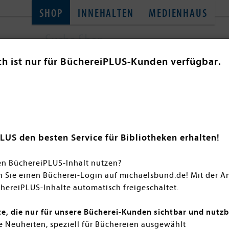
SHOP
INNEHALTEN
MEDIENHAUS
ch ist nur für BüchereiPLUS-Kunden verfügbar.
SACHBÜCHER
TONIES
THEMENWELT
GL
Historische Romane
n Sie fesselnde Historische Romane der monatlichen Neuhe
LUS den besten Service für Bibliotheken erhalten!
Von großen Epochen bis zu bewegenden Einzelschicksalen –
e und Atmosphäre. Jetzt bequem online bestellen und Gesch
en BüchereiPLUS-Inhalt nutzen?
n Sie einen Bücherei-Login auf michaelsbund.de! Mit der 
hereiPLUS-Inhalte automatisch freigeschaltet.
te, die nur für unsere Bücherei-Kunden sichtbar und nutzb
 Neuheiten, speziell für Büchereien ausgewählt