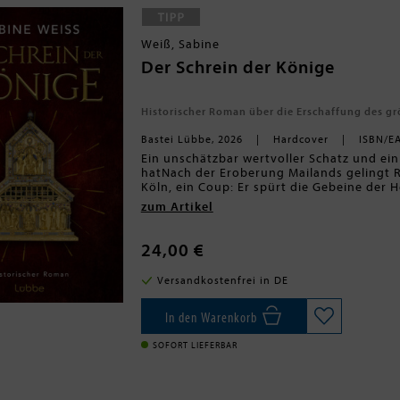
Von der Autorin der bewegenden Gene
»Als Großmutter im Regen tanzte«, »U
Weiß, Sabine
uns wieder am Meer«.
Der Schrein der Könige
Historischer Roman über die Erschaffung des g
Bastei Lübbe, 2026
Hardcover
ISBN/E
Ein unschätzbar wertvoller Schatz und ein
hatNach der Eroberung Mailands gelingt 
Köln, ein Coup: Er spürt die Gebeine der 
Barbarossa, dass er diese in sein Erzbist
zum Artikel
von Pilgern, die sich von den Reliquien He
unscheinbaren Kiste. Doch längst ist den
Goldschmieds Nicolaus zu Ohren gekommen.
24,00 €
Reliquien und der Stadt, in der sie aufbe
sind jedoch alles andere als begeistert, d
Versandkostenfrei in DE
Nase wegschnappt ...Atmosphärisch, sinnl
die Erschaffung des weltberühmten Dreik
Kunst, die Kraft der Familie und die Such
In den Warenkorb
SOFORT LIEFERBAR