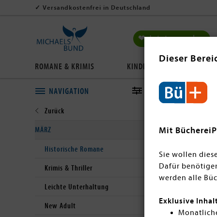
✓
Versandkostenfrei in Deutschland
❤ Jetzt spenden
Dieser Berei
ROMANE & KRIMIS
KINDER- & JUGENDBÜCHER
NAVIGATION
FILTERN
Close submenu
Entdecke
MÄRZ
Mit BüchereiP
Zeiten. 
mit Tief
Historische Romane
Sie wollen dies
Dafür benötige
Krimis & Thriller
werden alle Büc
Leichte Unterhaltung
Exklusive Inhal
44 Artikel
New Adult
Monatliche