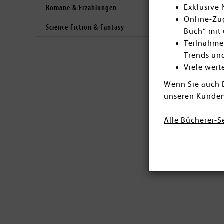
Exklusive
Romane & Erzählungen
Online-Zug
Science Fiction & Fantasy
Buch“ mit 
Teilnahme
Trends un
Viele weit
Wenn Sie auch 
unseren Kunden
Alle Bücherei-S