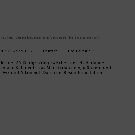
nschen, deren Leben nie in Vergessenheit geraten soll.
AN: 9783757701857
Deutsch
Hof Kalmule 2
rlee der 80-jährige Krieg zwischen den Niederlanden
en und Söldner in das Münsterland ein, plündern und
e Eva und Adam auf. Durch die Besonderheit ihrer
 freier Mensch. Eva hingegen wächst als Eigenbehörige
chließt der Vater, dass Eva und Adam ihren Status
er den väterlichen Hof übernehmen und ist vor dem
Sie nimmt einen neuen Weg, der ihr Glück und Unglück
as Schicksal einfacher Leute vor der großen Bühne der
orischen Trilogie von Ulrike Renk