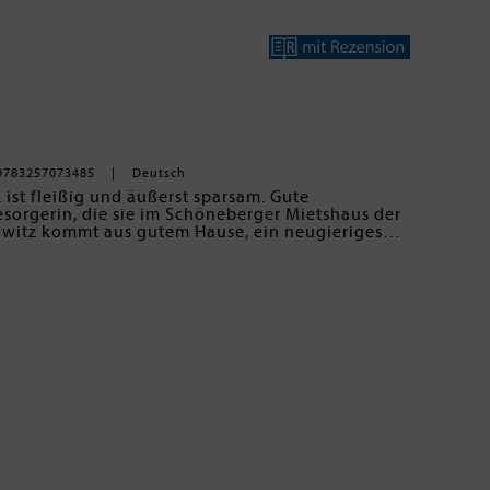
9783257073485
Deutsch
 ist fleißig und äußerst sparsam. Gute
besorgerin, die sie im Schöneberger Mietshaus der
owitz kommt aus gutem Hause, ein neugieriges
en im Krieg die Liebe kennenlernt - und den
sten. Jahrzehnte später wandert Martha die
 und abgerissen. Jeder kennt sie, doch keiner
onärin und Zeugin von Lianes schicksalhaftem