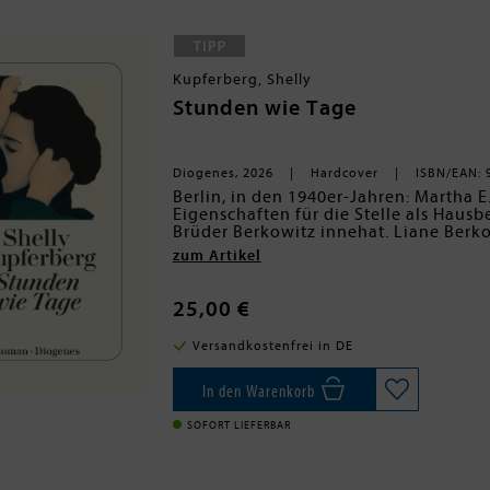
Kupferberg, Shelly
Stunden wie Tage
Diogenes, 2026
Hardcover
ISBN/EAN: 
Berlin, in den 1940er-Jahren: Martha E.
Eigenschaften für die Stelle als Haus
Brüder Berkowitz innehat. Liane Berk
und lebenslustiges Mädchen, das mitt
zum Artikel
Widerstand gegen die Nationalsoziali
Straßen Schönebergs entlang, zerlumpt
weiß, wer sie wirklich ist: eine Milli
25,00 €
Leben.
Versandkostenfrei in DE
In den Warenkorb
SOFORT LIEFERBAR