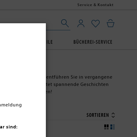
Service & Kontakt
AUBE
BUCHPROFILE
BÜCHEREI-SERVICE
iten. Diese Romane entführen Sie in vergangene
 unsere Auswahl bietet spannende Geschichten
ichte hautnah erleben!
Anmeldung
SORTIEREN
ar sind: