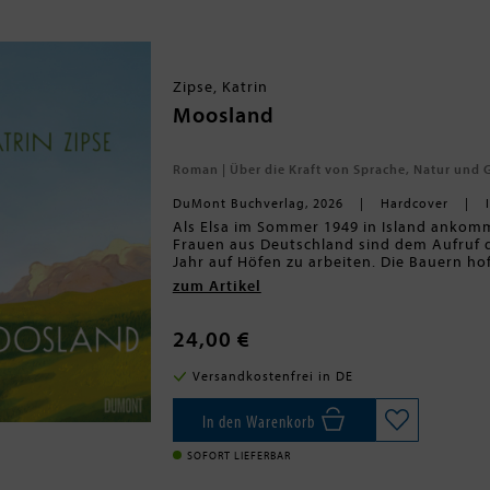
Zipse, Katrin
Moosland
Roman | Über die Kraft von Sprache, Natur und
DuMont Buchverlag, 2026
Hardcover
Als Elsa im Sommer 1949 in Island ankommt
Frauen aus Deutschland sind dem Aufruf d
Jahr auf Höfen zu arbeiten. Die Bauern ho
nachdem viele Isländerinnen in die Städt
zum Artikel
Frauen nicht vorweisen, aber oft haben sie 
hier, um zu bleiben, sie trauert um ihre F
zunächst ohnehin nicht verständigen. De
24,00 €
Wiesen und endlosem Meer ein Zusammenl
halten kann. Allein ihre Anwesenheit ver
Versandkostenfrei in DE
Bauernsöhne. Es gibt Erwartungen, ausg
auch noch die verschwundene Tochter der F
immer wichtiger wird ... Katrin Zipse erz
In den Warenkorb
vergessenen Stücks Geschichte, was es hei
SOFORT LIEFERBAR