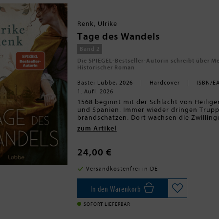
Renk, Ulrike
Tage des Wandels
Band 2
Die SPIEGEL-Bestseller-Autorin schreibt über Me
Historischer Roman
Bastei Lübbe, 2026
Hardcover
ISBN/E
1. Aufl. 2026
1568 beginnt mit der Schlacht von Heilige
und Spanien. Immer wieder dringen Trupp
brandschatzen. Dort wachsen die Zwilling
Geburt ist Adam, der zweite Zwilling, ein
zum Artikel
auf. Doch als der Krieg weiter wütet, bes
tauschen. So kann Adam als Eigenbehörig
Dienst an der Waffe sicher. Eva ist frei. 
24,00 €
zugleich bringt ...Berührend, fesselnd: D
ZeitgeschichteFortsetzung der großen hist
Versandkostenfrei in DE
In den Warenkorb
SOFORT LIEFERBAR