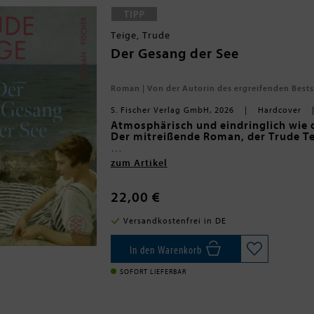
Teige, Trude
Der Gesang der See
Roman | Von der Autorin des ergreifenden Bests
S. Fischer Verlag GmbH, 2026
Hardcover
Atmosphärisch und eindringlich wie 
Der mitreißende Roman, der Trude Te
Auf der kleinen Fischer-Insel an der n
zum Artikel
Natur überwältigend. Die junge Kristi
besetzten Lotsenposten in der Familie z
Schären nicht selbst geleiten. _Doch
22,00 €
steht _die schwangere Kristiane _alle
das Lotsenmandat entziehen. Auf der
Versandkostenfrei in DE
gewähren kann, gerät sie in tiefen Kon
Eine junge Schifferin zwischen Famil
In den Warenkorb
recherchiert und inspiriert von ihrer 
außergewöhnliche Erzählerin Trude T
SOFORT LIEFERBAR
starke Frau in der rauen Männergesel
Der erste Roman von Trude Teige - jet