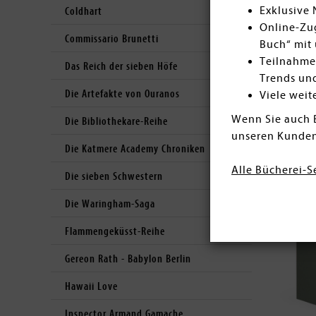
Exklusive
Coldhart
Online-Zug
Commissario Brunetti
Buch“ mit 
Teilnahme
Das Reich der sieben Höfe
Trends un
Die Artefakte von Ouranos
Viele weit
Wenn Sie auch 
Die Bibliothekare-Reihe
unseren Kunden
Die Katmere Academy Chroniken
Alle Bücherei-S
Die sieben Schwestern
Die Waringham-Saga
Flammengeküsst-Reihe
Gereon Rath - Babylon Berlin
Hawaii Love
Inspector Armand Gamache