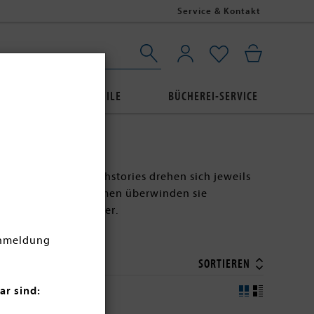
Service & Kontakt
AUBE
BUCHPROFILE
BÜCHEREI-SERVICE
vien Haase
! Die Buchstories drehen sich jeweils
kennenlernen. Zusammen überwinden sie
nd kommen sich näher.
Anmeldung
SORTIEREN
ar sind: