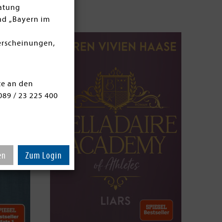
ratung
nd „Bayern im
erscheinungen,
te an den
089 / 23 225 400
en
Zum Login