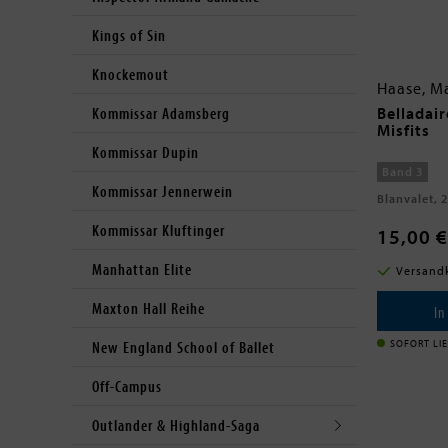
Kings of Sin
Knockemout
Haase, M
Belladai
Kommissar Adamsberg
Misfits
Kommissar Dupin
Band 3
Kommissar Jennerwein
Blanvalet, 
Kommissar Kluftinger
15,00 €
Manhattan Elite
Versandk
Maxton Hall Reihe
In
SOFORT LI
New England School of Ballet
Off-Campus
Outlander & Highland-Saga
Open submenu