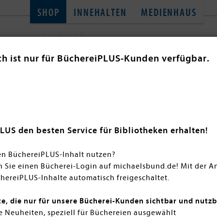
SHOP
INNEHALTEN
MEDIENHAUS
ch ist nur für BüchereiPLUS-Kunden verfügbar.
SACHBÜCHER
TONIES
THEMENWELT
GL
Belladaire Academy
en Sie alle Titel der Belladaire Adademy Reihe von
Maren Vi
LUS den besten Service für Bibliotheken erhalten!
hiedene Pärchen, die in sich auf der Belladaire Academy 
dene Hürden, decken Geheimniss des jeweils anderen auf u
en BüchereiPLUS-Inhalt nutzen?
n Sie einen Bücherei-Login auf michaelsbund.de! Mit der 
hereiPLUS-Inhalte automatisch freigeschaltet.
te, die nur für unsere Bücherei-Kunden sichtbar und nutzb
 Neuheiten, speziell für Büchereien ausgewählt