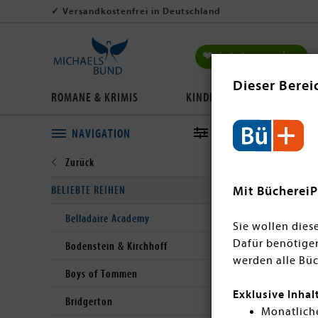
✓
Versandkostenfrei in Deutschland
❤ Jetzt spenden
Dieser Berei
ROMANE & KRIMIS
KINDER- & JUGENDBÜCHER
NAVIGATION
FILTERN
Close submenu
Hier find
BELIEBTE REIHEN
Mit BüchereiP
um versc
verschie
Belladaire Academy
Sie wollen dies
Dafür benötige
Bodenstein & Kirchhoff
werden alle Büc
Boys of Tommen
Exklusive Inhal
3 Artikel
Bridgerton
Open submenu
Monatliche