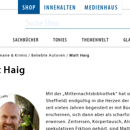
SHOP
INNEHALTEN
MEDIENHAUS
SACHBÜCHER
TONIES
THEMENWELT
GL
mane & Krimis
Beliebte Autoren
Matt Haig
 Haig
Mit der „Mitternachtsbibliothek“ hat s
Sheffield) endgültig in die Herzen de
seit vielen Jahren begeistert er mit B
erscheinen, sich dann aber als scharf
erweisen. Zeitreisen, Körpertausch, A
spekulativen Fiktion gehört, sind Matt