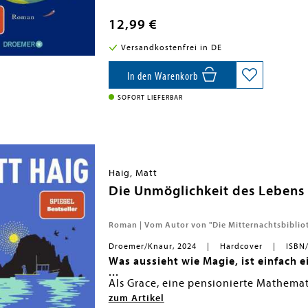
Gulliver. Vor allem aber über den Res
Andrew ist nicht er selbst, und er hat 
Egoismus und ihren zerstörerischen L
anderen wunderbaren, chaotischen un
12,99 €
vom Lachen über Mitgefühl bis zur Li
Gulliver Andrews Meinung über die 
Eine Entdeckung für alle Fans von »D
Versandkostenfrei in DE
Ein Mathematikprofessor, der nicht vo
Lebens: Bestseller-Autor Matt Haig e
die Menschen« eine ebenso nachdenkli
In den Warenkorb
Hauch Magie.
»Lustig, philosophisch und romantis
SOFORT LIEFERBAR
Haig, Matt
Die Unmöglichkeit des Lebens
Roman | Vom Autor von "Die Mitternachtsbiblio
Droemer/Knaur, 2024
Hardcover
ISBN
Was aussieht wie Magie, ist einfach e
...
Als Grace, eine pensionierte Mathemat
ein heruntergekommenes Häuschen auf e
zum Artikel
Ohne Rückflugticket, Reiseführer oder 