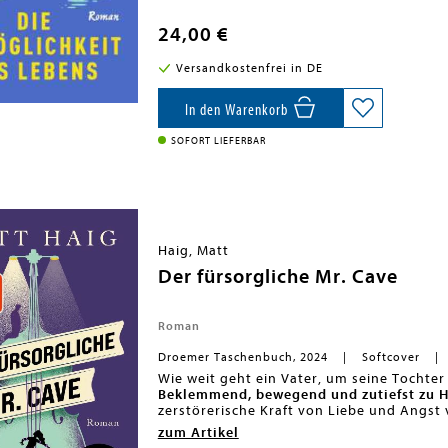
rauen Hügellandschaften und goldenen
Eine Geschichte voller Wunder und w
Suche nach Antworten über das Leben i
die lebensverändernde Kraft eines N
24,00 €
sie dabei entdeckt, ist merkwürdiger, a
»Grandios. Ein wunderschöner Roman
Wahrheit, die unmöglicher kaum sein k
Vorstellungskraft.« Benedict Cumberb
Versandkostenfrei in DE
können, muss Grace sich erst ihrer ei
"Die Unmöglichkeit des Lebens" - de
Millionen-Bestsellers und der TikTok
In den Warenkorb
SOFORT LIEFERBAR
Haig, Matt
Der fürsorgliche Mr. Cave
Roman
Droemer Taschenbuch, 2024
Softcover
Wie weit geht ein Vater, um seine Tochter
Beklemmend, bewegend und zutiefst zu H
zerstörerische Kraft von Liebe und Angs
Mitternachtsbibliothek'.
-
Wann wird Liebe 
zum Artikel
Drei Mal schon musste Antiquitätenhändle