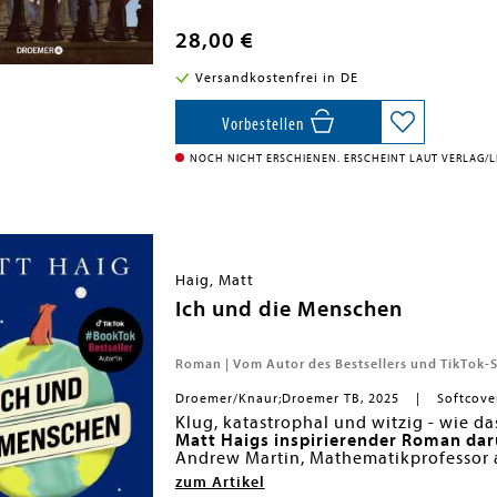
ungeschehen machen. Genau dort finde
Verzweiflung beschlossen hat, sich d
Das internationale Phänomen und Ti
28,00 €
Raum und Zeit, an dem die Uhrzeiger i
hinreißend illustrierte Graphic Novel
die Möglichkeit, all das zu ändern, w
Fordham
Versandkostenfrei in DE
in einem anderen Leben glücklich wer
Ein absolutes Muss für die Bücherrega
ist?
und neuer Leser gleichermaßen
Vorbestellen
Entdecken Sie auch die Romane von M
Die Familie Radley, Für immer, euer P
NOCH NICHT ERSCHIENEN. ERSCHEINT LAUT VERLAG/LI
Die Menschen von A bis Z, Die Unmögl
Bestseller aus der Mitternachtswelt:
Die Mitternachtsbibliothek
wird verf
in der Hauptrolle!
Haig, Matt
Ich und die Menschen
Roman | Vom Autor des Bestsellers und TikTok-S
Droemer/Knaur;Droemer TB, 2025
Softcove
Klug, katastrophal und witzig - wie da
Matt Haigs inspirierender Roman dar
Andrew Martin, Mathematikprofessor a
selbst, denn er läuft nackt über ein
zum Artikel
Übelkeit und mag weder seine liebev