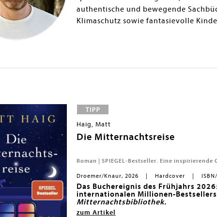
authentische und bewegende Sachbüc
Klimaschutz sowie fantasievolle Kind
Haig, Matt
Die Mitternachtsreise
Roman | SPIEGEL-Bestseller. Eine inspirierende 
Droemer/Knaur, 2026
Hardcover
ISBN
Das Buchereignis des Frühjahrs 2026
internationalen Millionen-Bestseller
Mitternachtsbibliothek.
Stell dir vor, dein Leben zieht im Ze
zum Artikel