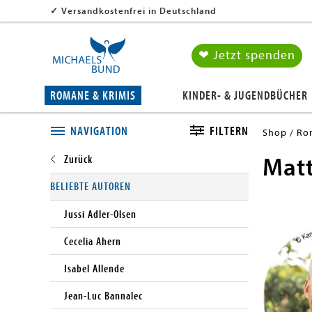
✓
Versandkostenfrei in Deutschland
❤ Jetzt spenden
ROMANE & KRIMIS
KINDER- & JUGENDBÜCHER
NAVIGATION
FILTERN
Shop
Ro
Matt
Close submenu
BELIEBTE AUTOREN
Jussi Adler-Olsen
Cecelia Ahern
Isabel Allende
Jean-Luc Bannalec