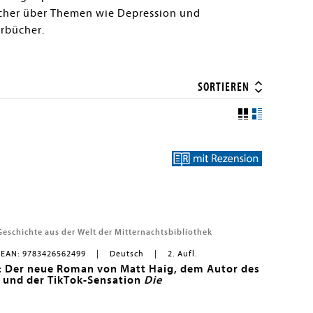
her über Themen wie Depression und
erbücher.
SORTIEREN
Geschichte aus der Welt der Mitternachtsbibliothek
/EAN: 9783426562499
Deutsch
2. Aufl.
: Der neue Roman von Matt Haig, dem Autor des
s und der TikTok-Sensation
Die
itraffer an dir vorbei. Was würdest du noch einmal