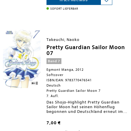
Kriegerinnen für Liebe und
Gerechtigkeit kämpft. Die Neuausgabe
SOFORT LIEFERBAR
des Ausnahme-Klassikers erscheint ab
Oktober 2011 monatlich, wird endlich in
japanischer Leserichtung vorliegen und
komplett neu übersetzt sein. Die extra
dicken Bände haben schicke neue Cover
und enthalten prächtige Farbseiten.
Takeuchi, Naoko
Doch damit nicht genug: nach Abschluß
der 12-bändigen Serie werden auch
Pretty Guardian Sailor Moon
noch die Extrabände Sailor V und Sailor
07
Moon Short Stories veröffentlicht!
Band 7
Egmont Manga, 2012
Softcover
ISBN/EAN: 9783770476541
Deutsch
Pretty Guardian Sailor Moon 7
7. Aufl.
Das Shojo-Highlight Pretty Guardian
Sailor Moon hat seinen Höhenflug
begonnen und Deutschland erneut im
Sturm erobert. Noch vor dem offiziellen
Verkaufsstart stieg der erste Band auf
7,00 €
Platz 1 der Manga-Bestsellerlisten ein
und täglich erreichen den Verlag