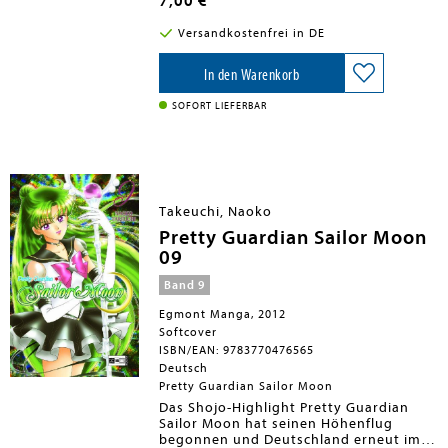
7,00 €
Platz 1 der Manga-Bestsellerlisten ein
und täglich erreichen den Verlag
Versandkostenfrei in DE
begeisterte Stimmen der Leser und
Leserinnen. Die schicken Cover und
prächtigen Farbseiten, sowie die neue
In den Warenkorb
Übersetzung der Re-Edition überzeugen
mühelos und faszinieren Groß und
SOFORT LIEFERBAR
Klein. Die erfolgreiche Magical-Girl-
Reihe wird nicht nur von Fans gelesen,
die bereits vor über 10 Jahren vom
"Sailor-Moon-Fieber" gepackt wurden,
sondern hat auch viele neue Leser und
Leserinnen gewonnen. Die süße Usagi
Takeuchi, Naoko
Tsukino ist und bleibt die große Heldin
der Manga-Welt!
Pretty Guardian Sailor Moon
09
Band 9
Egmont Manga, 2012
Softcover
ISBN/EAN: 9783770476565
Deutsch
Pretty Guardian Sailor Moon
Das Shojo-Highlight Pretty Guardian
Sailor Moon hat seinen Höhenflug
begonnen und Deutschland erneut im