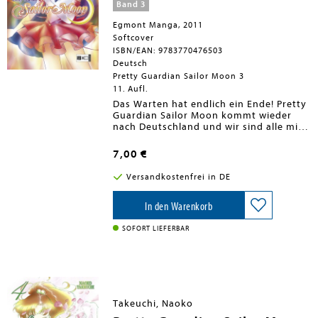
Band 3
Egmont Manga, 2011
Softcover
ISBN/EAN: 9783770476503
Deutsch
Pretty Guardian Sailor Moon 3
11. Aufl.
Das Warten hat endlich ein Ende! Pretty
Guardian Sailor Moon kommt wieder
nach Deutschland und wir sind alle mit
dabei. Vor über 10 Jahren hat ein
kleines blondes Mädchen für Furore
7,00 €
gesorgt und einen spektakulären
Manga-Boom in Deutschland ausgelöst.
Versandkostenfrei in DE
Die Rede ist von Usagi Tsukino, alias
Sailor Moon, die zusammen mit
Kätzchen Luna und ihren Sailor-
In den Warenkorb
Kriegerinnen für Liebe und
Gerechtigkeit kämpft. Die Neuausgabe
SOFORT LIEFERBAR
des Ausnahme-Klassikers erscheint ab
Oktober 2011 monatlich, wird endlich in
japanischer Leserichtung vorliegen und
komplett neu übersetzt sein. Die extra
dicken Bände haben schicke neue Cover
und enthalten prächtige Farbseiten.
Takeuchi, Naoko
Doch damit nicht genug: nach Abschluß