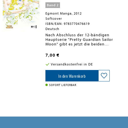
Band 2
Egmont Manga, 2012
Softcover
ISBN/EAN: 9783770476619
Deutsch
Nach Abschluss der 12-bändigen
Hauptserie "Pretty Guardian Sailor
Moon" gibt es jetzt die beiden
Zusatzbände "Short Stories", welche die
perfekte Ergänzung zum Sailor Moon-
7,00 €
Universum sind. Kleine Anekdoten und
witzige Zusatzgeschichten rund um
Versandkostenfrei in DE
Usagi Tsukino, die kleine Chibiusa und
natürlich auch Tuxedo Mask. Sailor
Moon ist und bleibt die ungeschlagene
In den Warenkorb
Heldin der Manga-Welt!
SOFORT LIEFERBAR