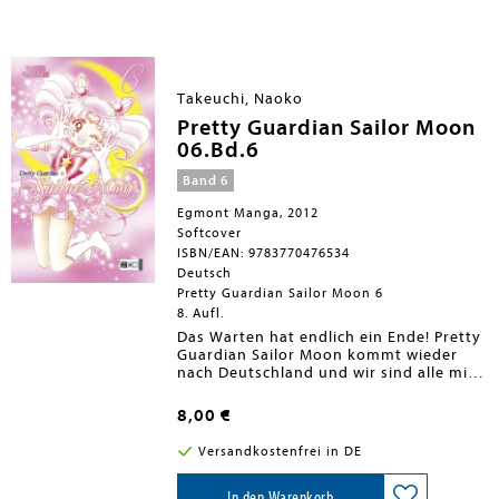
Oktober 2011 monatlich, wird endlich in
japanischer Leserichtung vorliegen und
komplett neu übersetzt sein. Die extra
dicken Bände haben schicke neue Cover
und enthalten prächtige Farbseiten.
Takeuchi, Naoko
Doch damit nicht genug: nach Abschluß
der 12-bändigen Serie werden auch
Pretty Guardian Sailor Moon
noch die Extrabände Sailor V und Sailor
06.Bd.6
Moon Short Stories veröffentlicht!
Band 6
Egmont Manga, 2012
Softcover
ISBN/EAN: 9783770476534
Deutsch
Pretty Guardian Sailor Moon 6
8. Aufl.
Das Warten hat endlich ein Ende! Pretty
Guardian Sailor Moon kommt wieder
nach Deutschland und wir sind alle mit
dabei. Vor über 10 Jahren hat ein
kleines blondes Mädchen für Furore
8,00 €
gesorgt und einen spektakulären
Manga-Boom in Deutschland ausgelöst.
Versandkostenfrei in DE
Die Rede ist von Usagi Tsukino, alias
Sailor Moon, die zusammen mit
Kätzchen Luna und ihren Sailor-
In den Warenkorb