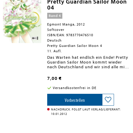
der 12-bändigen Serie werden auch
Pretty Guardian Sailor Moon
noch die Extrabände Sailor V und Sailor
04
Moon Short Stories veröffentlicht!
Band 4
Egmont Manga, 2012
Softcover
ISBN/EAN: 9783770476510
Deutsch
Pretty Guardian Sailor Moon 4
11. Aufl.
Das Warten hat endlich ein Ende! Pretty
Guardian Sailor Moon kommt wieder
nach Deutschland und wir sind alle mit
dabei. Vor über 10 Jahren hat ein
kleines blondes Mädchen für Furore
7,00 €
gesorgt und einen spektakulären
Manga-Boom in Deutschland ausgelöst.
Versandkostenfrei in DE
Die Rede ist von Usagi Tsukino, alias
Sailor Moon, die zusammen mit
Kätzchen Luna und ihren Sailor-
Vorbestellen
Kriegerinnen für Liebe und
Gerechtigkeit kämpft. Die Neuausgabe
NACHDRUCK. FOLGT LAUT VERLAG/LIEFERANT:
des Ausnahme-Klassikers erscheint ab
10.01.2012
Oktober 2011 monatlich, wird endlich in
japanischer Leserichtung vorliegen und
komplett neu übersetzt sein. Die extra