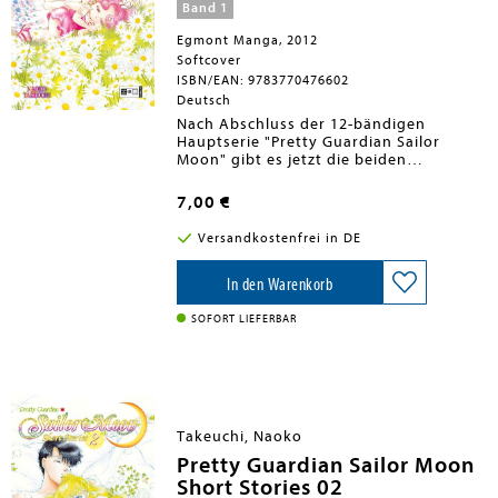
Band 1
Egmont Manga, 2012
Softcover
ISBN/EAN: 9783770476602
Deutsch
Nach Abschluss der 12-bändigen
Hauptserie "Pretty Guardian Sailor
Moon" gibt es jetzt die beiden
Zusatzbände "Short Stories", welche die
perfekte Ergänzung zum Sailor Moon-
7,00 €
Universum sind. Kleine Anekdoten und
witzige Zusatzgeschichten rund um
Versandkostenfrei in DE
Usagi Tsukino, die kleine Chibiusa und
natürlich auch Tuxedo Mask. Sailor
Moon ist und bleibt die ungeschlagene
In den Warenkorb
Heldin der Manga-Welt!
SOFORT LIEFERBAR
Takeuchi, Naoko
Pretty Guardian Sailor Moon
Short Stories 02