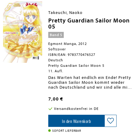
dicken Bände haben schicke neue Cover
und enthalten prächtige Farbseiten.
Doch damit nicht genug: nach Abschluß
Takeuchi, Naoko
der 12-bändigen Serie werden auch
Pretty Guardian Sailor Moon
noch die Extrabände Sailor V und Sailor
Moon Short Stories veröffentlicht!
05
Band 5
Egmont Manga, 2012
Softcover
ISBN/EAN: 9783770476527
Deutsch
Pretty Guardian Sailor Moon 5
11. Aufl.
Das Warten hat endlich ein Ende! Pretty
Guardian Sailor Moon kommt wieder
nach Deutschland und wir sind alle mit
dabei. Vor über 10 Jahren hat ein
kleines blondes Mädchen für Furore
7,00 €
gesorgt und einen spektakulären
Manga-Boom in Deutschland ausgelöst.
Versandkostenfrei in DE
Die Rede ist von Usagi Tsukino, alias
Sailor Moon, die zusammen mit
Kätzchen Luna und ihren Sailor-
In den Warenkorb
Kriegerinnen für Liebe und
Gerechtigkeit kämpft. Die Neuausgabe
SOFORT LIEFERBAR
des Ausnahme-Klassikers erscheint ab