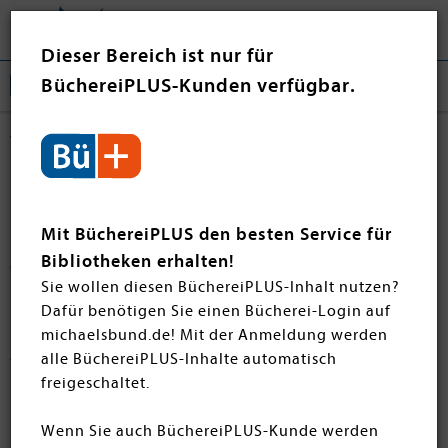
Tog
❤ Jetzt spenden
nav
Dieser Bereich ist nur für
BüchereiPLUS-Kunden verfügbar.
Vorlesen
Unsere sorgfältig ausgewählten Vorlesebücher für
Kinder machen jede gemeinsame Lesezeit zu einem
Mit BüchereiPLUS den besten Service für
besonderen Erlebnis. Ob zum Einschlafen, Kuscheln
Bibliotheken erhalten!
oder Entdecken – die Geschichten fördern
Sie wollen diesen BüchereiPLUS-Inhalt nutzen?
Sprachentwicklung, Fantasie und emotionale Bindung.
Dafür benötigen Sie einen Bücherei-Login auf
Stöbern Sie in den monatlichen Neuheiten und
michaelsbund.de! Mit der Anmeldung werden
bereichern Sie den Familienalltag Ihrer Leser:innen mit
alle BüchereiPLUS-Inhalte automatisch
wertvollen Vorlesemomenten.
freigeschaltet.
Wenn Sie auch BüchereiPLUS-Kunde werden
Filtern
SORTIEREN