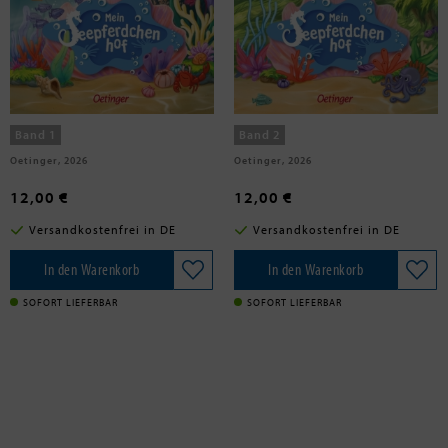
Orso, Kathrin Lena
Orso, Kathrin Lena
Mein Seepferdchenhof 1. Wilde
Mein Seepferdchenhof 2. Rettung
Flosse, großes Herz
im Korallenriff
Band 1
Band 2
Oetinger, 2026
Oetinger, 2026
12,00 €
12,00 €
Versandkostenfrei in DE
Versandkostenfrei in DE
In den Warenkorb
In den Warenkorb
SOFORT LIEFERBAR
SOFORT LIEFERBAR