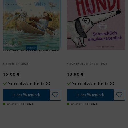
Walko
Wind, Juli
Hase und Holunderbär -
Schweinehundi
Bärenstarke
Freundschaftsgeschichten (Hase
und Holunderbär)
ars edition, 2026
FISCHER Sauerländer, 2026
15,00 €
13,90 €
Versandkostenfrei in DE
Versandkostenfrei in DE
In den Warenkorb
In den Warenkorb
SOFORT LIEFERBAR
SOFORT LIEFERBAR