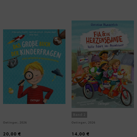
Schmitt, Petra Maria; Dreller, Christian; Orosz, Susanne
Wunderlich, Christian
Das große Buch der Kinderfragen
Fia & die Herzensbande 2. Volle
Fahrt ins Abenteuer
Band 2
Oetinger, 2026
Oetinger, 2026
20,00 €
14,00 €