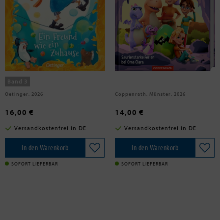
Wunderlich, Christian
Berger, Nicola
Mats und Mathilde 3. Ein Freund
Dino Mates
wie ein Zuhause
Band 3
Oetinger, 2026
Coppenrath, Münster, 2026
16,00 €
14,00 €
Versandkostenfrei in DE
Versandkostenfrei in DE
In den Warenkorb
In den Warenkorb
SOFORT LIEFERBAR
SOFORT LIEFERBAR