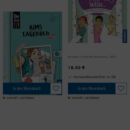
Flammang, Sina
-, -
Die drei !!!, Kims Tagebuch
Die drei !!!, Ach, wie gut, dass
niemand weiß ...
Franckh-Kosmos, 2019
Kosmos (Franckh-Kosmos), 2021
15,00 €
18,00 €
Versandkostenfrei in DE
Versandkostenfrei in DE
In den Warenkorb
In den Warenkorb
SOFORT LIEFERBAR
SOFORT LIEFERBAR