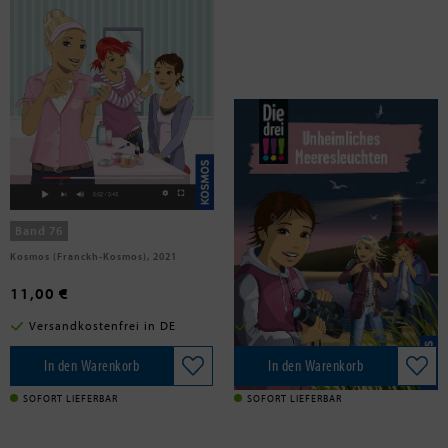
Heger, Ann-Katrin
Ambach, Jule
Die drei !!!, 76, #Falscher Ruhm
Die drei !!!, 94, Unheimliches
Meeresleuchten
Band 76
Band 94
Kosmos (Franckh-Kosmos), 2021
Franckh-Kosmos, 2022
11,00 €
12,00 €
Versandkostenfrei in DE
Versandkostenfrei in DE
In den Warenkorb
In den Warenkorb
SOFORT LIEFERBAR
SOFORT LIEFERBAR