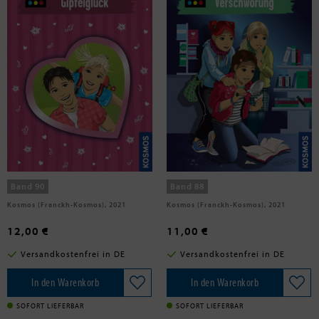
Sol, Mira
Vogel, Maja von
Die drei !!!, 90, Mission
Die drei !!!, 88, Die Krimi-
Gipfelglück
Verschwörung
Band 90
Band 88
Kosmos (Franckh-Kosmos), 2021
Kosmos (Franckh-Kosmos), 2021
12,00 €
11,00 €
Versandkostenfrei in DE
Versandkostenfrei in DE
In den Warenkorb
In den Warenkorb
SOFORT LIEFERBAR
SOFORT LIEFERBAR