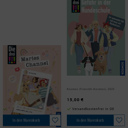
Flammang, Sina
Mann, Miriam
Die drei !!!, Maries Channel,
Die drei !!!, Gefahr in der
#endlich_online
Hundeschule
Franckh-Kosmos, 2025
Kosmos (Franckh-Kosmos), 2025
15,00 €
15,00 €
Versandkostenfrei in DE
Versandkostenfrei in DE
In den Warenkorb
In den Warenkorb