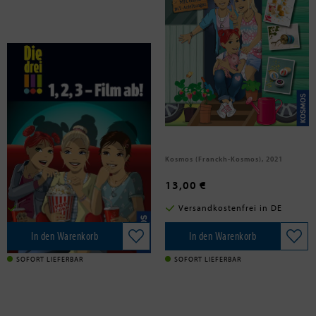
Wich, Henriette; Sol, Mira
Heger, Ann-Katrin; Vogel, Kirsten
Die drei !!!, 1, 2, 3 - Film ab! (drei
Die drei !!!, Paradies in Not
Ausrufezeichen)
Franckh-Kosmos, 2019
Kosmos (Franckh-Kosmos), 2021
9,99 €
13,00 €
Versandkostenfrei in DE
Versandkostenfrei in DE
In den Warenkorb
In den Warenkorb
SOFORT LIEFERBAR
SOFORT LIEFERBAR