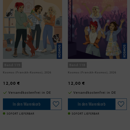
en submenu
Mann, Miriam
Vogel, Kirsten
Die drei !!!, 119, Trubel im
Die drei !!!, 118, Falle auf dem
Tierhotel
Festival
Band 119
Band 118
Kosmos (Franckh-Kosmos), 2026
Kosmos (Franckh-Kosmos), 2026
12,00 €
12,00 €
Versandkostenfrei in DE
Versandkostenfrei in DE
In den Warenkorb
In den Warenkorb
SOFORT LIEFERBAR
SOFORT LIEFERBAR