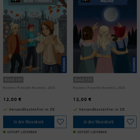
Vogel, Kirsten
Ambach, Jule
Die drei !!!,116, Geheimnis des
Die drei !!!, 115, Sternschnuppen-
alten Friedhofs
Nächte
Band 116
Band 115
Kosmos (Franckh-Kosmos), 2025
Kosmos (Franckh-Kosmos), 2025
12,00 €
12,00 €
Versandkostenfrei in DE
Versandkostenfrei in DE
In den Warenkorb
In den Warenkorb
SOFORT LIEFERBAR
SOFORT LIEFERBAR