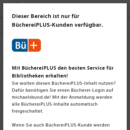
Tog
❤ Jetzt spenden
nav
Dieser Bereich ist nur für
BüchereiPLUS-Kunden verfügbar.
Die drei !!!
Mutig, clever und immer einem neuen Fall auf der Spur
– „Die drei !!!“ begeistern mit Geschichten voller
Mit BüchereiPLUS den besten Service für
Freundschaft, Spannung und Alltagsabenteuer. Die
Bibliotheken erhalten!
erfolgreiche Kinderbuchreihe rund um Kim, Franzi und
Sie wollen diesen BüchereiPLUS-Inhalt nutzen?
Marie ist ein Garant für Lesespaß in Ihrer Bücherei! Ob
Dafür benötigen Sie einen Bücherei-Login auf
rätselhafte Diebstähle oder aufregende
michaelsbund.de! Mit der Anmeldung werden
Ferienabenteuer – diese Bücher bieten kindgerechte
alle BüchereiPLUS-Inhalte automatisch
Spannung, Humor und Identifikationspotenzial. Ideal
freigeschaltet.
für Mädchen ab etwa 10 Jahren, die gern miträtseln und
mutige Heldinnen lieben. Tipp: Die Reihe wird
en submenu
Wenn Sie auch BüchereiPLUS-Kunde werden
regelmäßig fortgesetzt – so bleiben Ihre jungen