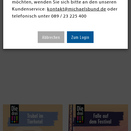
en submenu
möchten, wenden Sie sich bitte an den unseren
Detektiv-Fans immer neugierig auf den nächsten Band.
Kundenservice:
kontakt@michaelsbund.de
oder
telefonisch unter 089 / 23 225 400
Filtern
SORTIEREN
en submenu
Abbrechen
Zum Login
45 Artikel
en submenu
en submenu