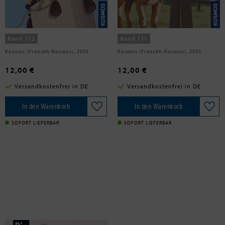
Vogel, Kirsten
Heger, Ann-Katrin
Die drei !!!, 112, Einsatz im
Die drei !!!, 111, Der Ponyhof-
Heißluftballon
Skandal
Band 112
Band 111
Kosmos (Franckh-Kosmos), 2025
Kosmos (Franckh-Kosmos), 2025
12,00 €
12,00 €
Versandkostenfrei in DE
Versandkostenfrei in DE
In den Warenkorb
In den Warenkorb
SOFORT LIEFERBAR
SOFORT LIEFERBAR