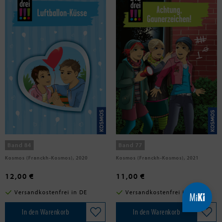
Heger, Ann-Katrin
Vogel, Maja von
Die drei !!!, Luftballon-Küsse
Die drei !!!, 77, Achtung,
Gaunerzeichen!
Band 84
Band 77
Kosmos (Franckh-Kosmos), 2020
Kosmos (Franckh-Kosmos), 2021
12,00 €
11,00 €
Versandkostenfrei in DE
Versandkostenfrei in DE
In den Warenkorb
In den Warenkorb