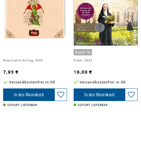
Muhr, Gisela
Precht, Jørn
Hildegard von Bingen
Die Heilerin vom Rhein
Band 16
Regionalia Verlag, 2024
Piper, 2023
7,95 €
16,00 €
Versandkostenfrei in DE
Versandkostenfrei in DE
In den Warenkorb
In den Warenkorb
SOFORT LIEFERBAR
SOFORT LIEFERBAR