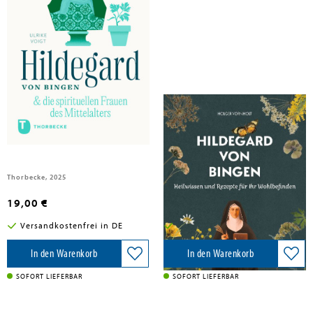
Voigt, Ulrike
Vornholt, Holger
Hildegard & die spirituellen
Hildegard von Bingen -
Frauen des Mittelalters
Heilwissen und Rezepte für Ihr
Wohlbefinden
Thorbecke, 2025
Heel Verlag GmbH, 2022
19,00 €
14,99 €
Versandkostenfrei in DE
Versandkostenfrei in DE
In den Warenkorb
In den Warenkorb
SOFORT LIEFERBAR
SOFORT LIEFERBAR