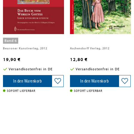
Hildegard von Bingen
Ketteler, Caroline von; Ketteler, Philipp von
Das Buch vom Wirken Gottes
Hildegard von Bingen
Band 6
Beuroner Kunstverlag, 2012
Aschendorff Verlag, 2012
19,90 €
12,80 €
Versandkostenfrei in DE
Versandkostenfrei in DE
In den Warenkorb
In den Warenkorb
SOFORT LIEFERBAR
SOFORT LIEFERBAR