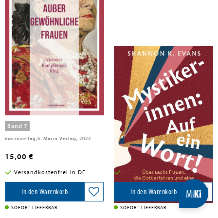
Barbara Sichtermann
Evans, Shannon K.
Außergewöhnliche Frauen
Mystikerinnen: Auf ein Wort!
Band 7
marixverlag;S. Marix Verlag, 2022
Kösel-Verlag, 2025
15,00 €
20,00 €
Versandkostenfrei in DE
Versandkostenfrei in DE
In den Warenkorb
In den Warenkorb
SOFORT LIEFERBAR
SOFORT LIEFERBAR