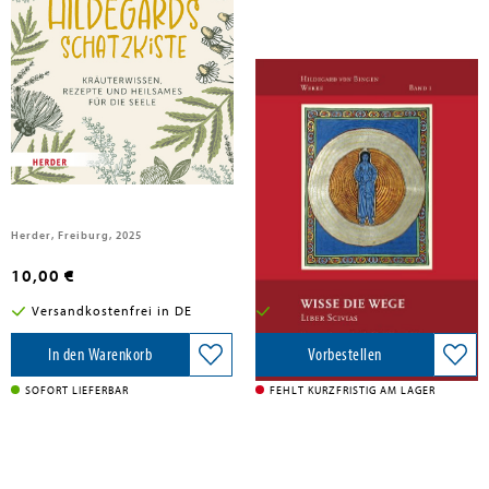
Hildegard von Bingen
Hildegards Schatzkiste
Wisse die Wege
Band 1
Herder, Freiburg, 2025
Beuroner Kunstverlag, 2012
10,00 €
19,90 €
Versandkostenfrei in DE
Versandkostenfrei in DE
In den Warenkorb
Vorbestellen
SOFORT LIEFERBAR
FEHLT KURZFRISTIG AM LAGER