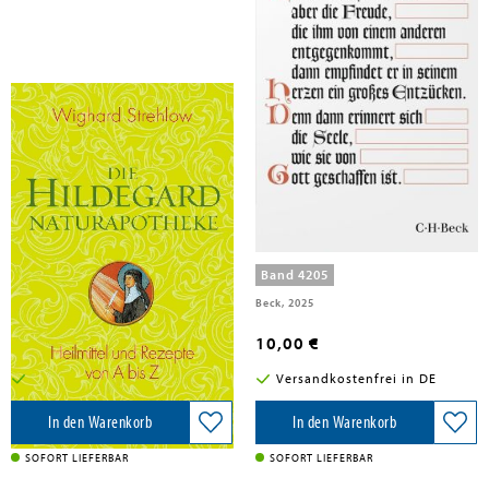
Strehlow, Wighard
Hildegard von Bingen
Die Hildegard-Naturapotheke
Über die Liebe
Band 4205
Knaur MensSana HC, 2014
Beck, 2025
25,00 €
10,00 €
Versandkostenfrei in DE
Versandkostenfrei in DE
In den Warenkorb
In den Warenkorb
SOFORT LIEFERBAR
SOFORT LIEFERBAR