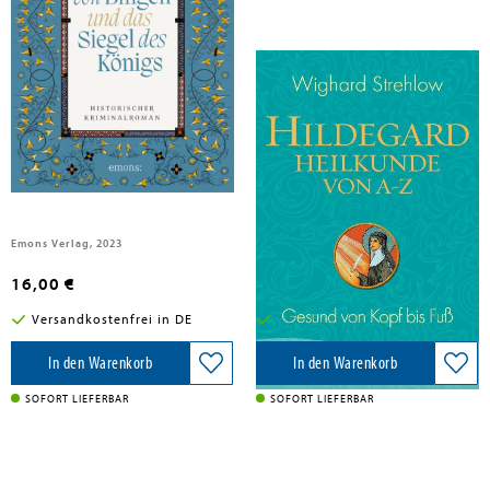
Schulte, Andreas J.
Strehlow, Wighard
Hildegard von Bingen und das
Hildegard-Heilkunde von A - Z
Siegel des Königs
Emons Verlag, 2023
Knaur MensSana TB, 2019
16,00 €
15,00 €
Versandkostenfrei in DE
Versandkostenfrei in DE
In den Warenkorb
In den Warenkorb
SOFORT LIEFERBAR
SOFORT LIEFERBAR