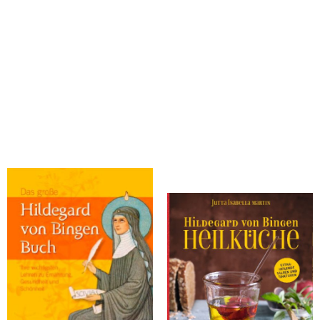
Kluge, Heidelore
Martin, Jutta I.
Das große Hildegard von Bingen
Hildegard von Bingen Heilküche
Buch
MOEWIG, 2009
Trias, 2019
7,95 €
28,00 €