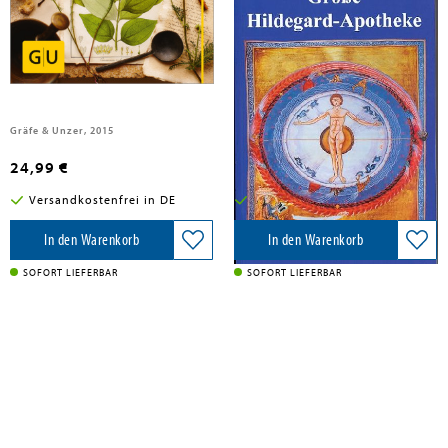
Heepen, Günther H.
Hertzka, Gottfried; Strehlow, Wighard
Das Heilwissen der Hildegard von
Große Hildegard - Apotheke
Bingen
Gräfe & Unzer, 2015
Christiana Verlag, 2019
24,99 €
22,40 €
Versandkostenfrei in DE
Versandkostenfrei in DE
In den Warenkorb
In den Warenkorb
SOFORT LIEFERBAR
SOFORT LIEFERBAR