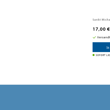
Sankt Mich
17,00 €
Versandk
In
SOFORT LI