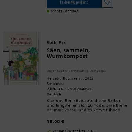
Fetzenfisch verkleidet sich als
In den Warenkorb
zerrissenes Blatt. Überall auf der Welt
gibt es Tiere, die tricksen, täuschen und
SOFORT LIEFERBAR
tarnen. Applaus für diese cleveren
Schauspieler und
Verwandlungskünstler!
Ausstattung: durchgehend 4-farbig
illustriert
Roth, Eva
Säen, sammeln,
Wurmkompost
Unser bunter Permakultur-Dschungel
Helvetiq Buchverlag, 2025
Softcover
ISBN/EAN: 9783039640966
Deutsch
Kira und Ben sitzen auf ihrem Balkon
und langweilen sich zu Tode. Eine Biene
brummt vorbei und es kommt ihnen
eine Idee ...: Ein Dschungel! Jetzt! Hier,
auf dem Balkon! Riesig, wild und bunt!
19,00 €
In der Küche finden Kira und Ben
Quinoasamen, Bohnen und
Versandkostenfrei in DE