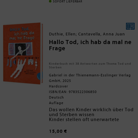
Vorgängen in der Kinderarztpraxis
SOFORT LIEFERBAR
vertraut und Lust, selbst auf
Entdeckungstour zu gehen ¿ im Buch
oder demnächst beim echten
Kinderarztbesuch.Ein Sachbilderbuch,
das Ängste nimmt, informiert und nicht
nur kleinen Leserinnen und Lesern Spaß
Duthie, Ellen; Cantavella, Anna Juan
macht! - Nimmt Angst vor dem Besuch
in der Kinderarztpraxis- Erklärt, was in
Hallo Tod, ich hab da mal ne
der Arztpraxis passiert und informiert
Frage
über moderne Standards (z.B.
Betäubungspflaster für Kinder)
- Zusatznutzen für Eltern: mit
Kinderbuch mit 38 Antworten zum Thema Tod und
umfassenden Informationen über die U-
Sterben
Untersuchungen- Eine tolle Message:
Kinderarzt kann auch Spaß machen!
Gabriel in der Thienemann-Esslinger Verlag
GmbH, 2025
Hardcover
ISBN/EAN: 9783522306850
Deutsch
Auflage
Das wollen Kinder wirklich über Tod
und Sterben wissen
Kinder stellen oft unerwartete
Fragen zum Thema Tod: Wo war ich
vor meiner Geburt? Was passiert mit
15,00 €
meinen Sachen, wenn ich sterbe?
Einfühlsam, verständlich und auf