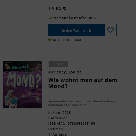
vielseitig: zu Hause, in der Industrie, in
der Medizin und in der Landwirtschaft.
14,95 €
Aber sie können noch viel mehr. Was
genau, das erkunden wir gemeinsam
Versandkostenfrei in DE
mit einem Blick in die Forschung und
auch in die Zukunft. Wie können uns
Roboter jetzt, wie sieht ihre Zukunft aus
In den Warenkorb
und wie lernen sie Ihre Eigenschaften?
Wer entwickelt Roboter und wo kann
SOFORT LIEFERBAR
man sie anschauen? Ein spannender
Band für alle Fans von Technik und
Robotik.
Morancy, Joalda
Wie wohnt man auf dem
Mond?
Spannendes Sachbuch über den Mond und
Raumfahrt für Kinder ab 8
Karibu, 2025
Hardcover
ISBN/EAN: 9783961295159
Deutsch
1. Auflage