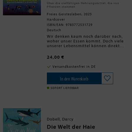
Über die vielfältigen Nahrungsmittel, die von
Pflanzen stammen
Freies Geistesleben, 2025
Hardcover
ISBN/EAN: 9783772531729
Deutsch
Wir denken kaum noch darüber nach,
woher unser Essen kommt. Doch viele
unserer Lebensmittel können direkt
vom Baum oder Strauch gepflückt
werden - sie schmecken fabelhaft und in
24,00 €
ihnen geschieht Fantastisches. Aber wer
weiß das schon? Dieses ungewöhnliche
Versandkostenfrei in DE
Sachbilderbuch erklärt und zeigt in
Wort und Bild, woher unsere tägliche
Nahrung kommt und welche Wunder
In den Warenkorb
beim Wachsen und Reifen geschehen.
Vom Samen zum Keim, über Stängel
SOFORT LIEFERBAR
und Blatt zur blühenden,
früchtetragenden Pflanze beschreibt
der Foodjournalist Joël Broekaert
anschaulich und erkenntnisreich, was
die Natur zu bieten hat. Auch die
Wurzeln, Knollen und Zwiebeln werden
Dobell, Darcy
nicht vergessen - und der Kreislauf
schließt sich, wenn wir für die Pilze
Die Welt der Haie
wieder in den Boden eintauchen, aus