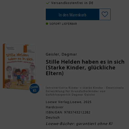
Gibt es ein schlimmeres Schicksal als
Augenhöhe, ohne zu
Versandkostenfrei in DE
den Tod? In "Hallo Tod, ich hab da
beschönigen.
mal ne Frage" werden 38 dieser
Ein einzigartiges Buch, das Kinder
Religiöses Buch des Monats Juni
Fragen aus aller Welt einfühlsam,
und Erwachsene dazu ermutigt,
In den Warenkorb
2025 der STUBE!
ehrlich und mit einer Prise Humor
offen über das schwierige Thema
beantwortet. Die Autoren
zu sprechen
SOFORT LIEFERBAR
kombinieren dabei Aspekte aus
Wissenschaft, Philosophie und
Spiritualität und behandeln auch
schwierige Themen wie Suizid und
Sterbehilfe mit großer Sorgfalt.
Geisler, Dagmar
Stille Helden haben es in sich
(Starke Kinder, glückliche
Eltern)
Introvertierte Kinder = starke Kinder - Emotionale
Entwicklung für Grundschulkinder von
Gefühlsexpertin Dagmar Geisler
Loewe Verlag;Loewe, 2025
Hardcover
ISBN/EAN: 9783743212282
Deutsch
Loewe-Bücher: garantiert ohne KI