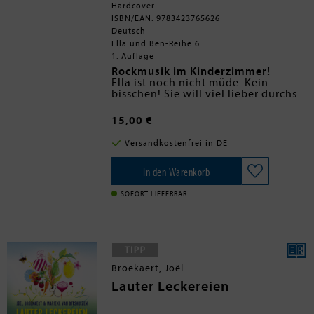
Hardcover
ISBN/EAN: 9783423765626
Deutsch
Ella und Ben-Reihe 6
1. Auflage
Rockmusik im Kinderzimmer!
Ella ist noch nicht müde. Kein
bisschen! Sie will viel lieber durchs
Zimmer rocken! Zum Glück hat Papa
ein Einsehen und packt genau die
Die erste Bilderbuch-Biografie zu
15,00 €
richtige Musik dafür aus: AC/DC.
AC/DC - der erfolgreichsten
Und schon bald wird zu »Highway to
Rockband der Welt
Versandkostenfrei in DE
Hell« durch die Wohnung gehüpft,
Führt Kinder an moderne
Zu diesem Buch finden Sie
bis Ella und ihr kleiner Bruder Ben
Musikgeschichte heran
Quizfragen auf antolin.de
zufrieden ins Bett fallen. Was für ein
Mit exklusivem Lied im Stil der
In den Warenkorb
Spaß!
Band von William Wahl
SOFORT LIEFERBAR
Broekaert, Joël
Lauter Leckereien