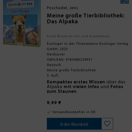
ihren schlichten Illustrationen und
treffenden Texten schafft es Klara
Poschadel, Jens
Lange, der eigentlichen Information
genügend Platz einzuräumen und die
Meine große Tierbibliothek:
Bilder für sich sprechen zu lassen. Das
Das Alpaka
Buch bietet sich auch als Grundlage für
Gespräche über Rassismus,
Diskriminierung, Akzeptanz und
Erstes Wissen für Vor- und Grundschule
Selbstachtung an, ohne diese Themen
explizit anzusprechen.
Esslinger in der Thienemann-Esslinger Verlag
GmbH, 2025
Hardcover
ISBN/EAN: 9783480239931
Deutsch
Meine große Tierbibliothek
3. Aufl.
Kompaktes erstes Wissen
über das
Alpaka
mit vielen Infos
und
Fotos
zum Staunen
.
Alpakas stammen ursprünglich aus
den
Anden Südamerikas,
werden
9,99 €
aber schon seit vielen Jahren auch
bei uns gehalten. Bekannt sind sie
ein kindgerechtes Sachbuch
ab 5
Versandkostenfrei in DE
für ihr
Jahren
weiches Fell
und ihre
sanftmütige Natur.
die bewährte Erstleserschrift ist
Ja, spucken
können Alpakas auch - allerdings
besonders gut zum gemeinsamen
In den Warenkorb
tun sie das nur selten. Beliebt sind
Vorlesen und für Leseanfänger