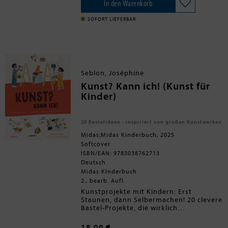
wichtiges
Grundschulkinder und die
geprüft
In den Warenkorb
Kindersachbuch ab 10
Jahren
Sekundarstufe
, das fokussiert und ehrlich
, das aufs
über den
Wesentliche fokussiert,
Hinweis: Dieses Buch behandelt die
Holocaust, die Nazi-
SOFORT LIEFERBAR
Diktatur und den Zweiten
Hintergründe beleuchtet und dem
Ereignisse des Holocausts und
Weltkrieg
Unfassbaren Ausdruck verleiht.
berichtet explizit von Hass, Gewalt
aufklärt.
und davon, was in den
Vernichtungslagern passierte. Wir
empfehlen, sich vorab mit den
Inhalten vertraut zu machen und zu
Seblon, Joséphine
entscheiden, ob das Buch für Ihr
Kind geeignet ist.
Kunst? Kann ich! (Kunst für
Kinder)
20 Bastelideen - inspiriert von großen Kunstwerken
Midas;Midas Kinderbuch, 2025
Softcover
ISBN/EAN: 9783038762713
Deutsch
Midas KInderbuch
2., bearb. Aufl.
Kunstprojekte mit Kindern: Erst
Staunen, dann Selbermachen! 20 clevere
Bastel-Projekte, die wirklich
funktionieren.Mit diesem Buch zum
kreativen Gestalten für Eltern und
18,00 €