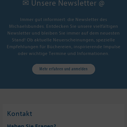
✉ Unsere Newsletter @
Kinder weg vom Bildschirm locken -
wissend, dass ein Hinterhof und ein
paar einfache Ideen dafür ausreichen!
Immer gut informiert: die Newsletter des
Michaelsbundes. Entdecken Sie unsere vielfältigen
Newsletter und bleiben Sie immer auf dem neuesten
Stand! Ob aktuelle Neuerscheinungen, spezielle
Empfehlungen für Büchereien, inspirierende Impulse
oder wichtige Termine und Informationen.
Mehr erfahren und anmelden
Kontakt
Haben Sie Fragen?