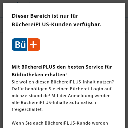
Tog
❤ Jetzt spenden
nav
Dieser Bereich ist nur für
BüchereiPLUS-Kunden verfügbar.
Kindersachbücher
Filtern
SORTIEREN
Mit BüchereiPLUS den besten Service für
Bibliotheken erhalten!
25 Artikel
Sie wollen diesen BüchereiPLUS-Inhalt nutzen?
Dafür benötigen Sie einen Bücherei-Login auf
michaelsbund.de! Mit der Anmeldung werden
Diehl, Katja
alle BüchereiPLUS-Inhalte automatisch
Komm mit in die Welt von
freigeschaltet.
morgen!
Wenn Sie auch BüchereiPLUS-Kunde werden