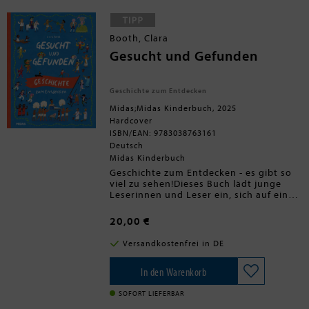
Lookismus, Rassismus, Sexismus.
Das Buch öffnet die Augen und hilft
dabei, genauer hinzuschauen, damit
Booth, Clara
wir unsere Gesellschaft verstehen
und verbessern können.
Gesucht und Gefunden
Geschichte zum Entdecken
Midas;Midas Kinderbuch, 2025
Hardcover
ISBN/EAN: 9783038763161
Deutsch
Midas Kinderbuch
Geschichte zum Entdecken - es gibt so
viel zu sehen!Dieses Buch lädt junge
Leserinnen und Leser ein, sich auf eine
Reise durch die Geschichte zu begeben,
auf der Suche nach Menschen und
20,00 €
Gegenständen, die Geschichten aus
neun verschiedenen Epochen zu
Versandkostenfrei in DE
erzählen haben. In dieser spannenden
und witzigen interaktiven Einführung in
die Geschichte von der Debüt-Autorin
In den Warenkorb
und Illustratorin Clara Booth begleiten
wir zwei Kinder und ihren frechen Hund
SOFORT LIEFERBAR
auf ihrer Reise durch die Zeit.Vom alten