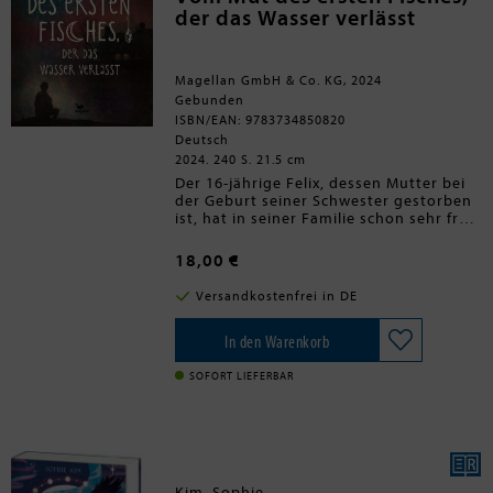
der das Wasser verlässt
Magellan GmbH & Co. KG, 2024
Gebunden
ISBN/EAN: 9783734850820
Deutsch
2024. 240 S. 21.5 cm
Der 16-jährige Felix, dessen Mutter bei
der Geburt seiner Schwester gestorben
ist, hat in seiner Familie schon sehr früh
viel Verantwortung für einen
funktionierenden Alltag übernehmen
18,00 €
müssen. Im Bemühen, alles richtig zu
machen, will er sich seine
Versandkostenfrei in DE
Überforderung nicht eingestehen, leidet
unter Schuldgefühlen und hat seine
Hoffnung auf Freundschaften und auf
In den Warenkorb
ein eigenständigeres Leben lange
verdrängt. In einem
SOFORT LIEFERBAR
heruntergekommenen leerstehenden
Haus, das überall als Spukhaus
verschrien ist, lernt er die rebellische
Selina kennen, deren Leben durch einen
Schicksalsschlag ebenfalls aus der Bahn
geraten ist. Obwohl die beiden jungen
Kim, Sophie