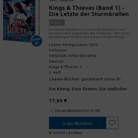
Menschen mit ihren Problemen völlig
unterschiedlich umgehen und wenig
Kings & Thieves (Band 1) -
miteinander gemein haben, beschließen
Die Letzte der Sturmkrallen
sie, gemeinsam den Ursachen der
unheimlichen Geschehnisse in der Villa
Band 1
Theodora auf den Grund zu gehen. -
Fesselnde Enemies-to-Lovers-Romantasy in der
Einfühlsam und glaubwürdig erzählt die
Koreanischen Sagenwelt der Dokkaebi - Mit einer
Autorin von den Herausforderungen auf
kaltblütigen Diebin und einem listigen König
dem Weg zum Erwachsenwerden, von
Loewe Verlag;Loewe, 2024
Identitätssuche und dem verzweifelten
Softcover
Streben nach Zugehörigkeit und von
den vielen inneren Konflikten, die die
ISBN/EAN: 9783743216914
Suche nach neuen Lebensperspektiven
Deutsch
begleiten. Ein wunderbar stimmiger
Kings & Thieves 1
Jugendroman, der lange nachwirkt.
2. Aufl.
Loewe-Bücher: garantiert ohne KI
Ein König. Eine Diebin. Ein tödlicher
Deal.
Lina ist eine Sturmkralle, eine Diebin
17,95 €
und Assassine. Da wird ihre Gang von
den Schwarzkranichen getötet und Lina
Versandkostenfrei in DE
muss für die Mörder arbeiten. Bis ihr
nach einem Diebstahl Rui erscheint - der
Herrscher der mächtigen Dokkaebi. Zur
In den Warenkorb
Strafe für ihre Tat entführt er Lina in
sein Reich. Dort bietet Rui ihr jedoch
SOFORT LIEFERBAR