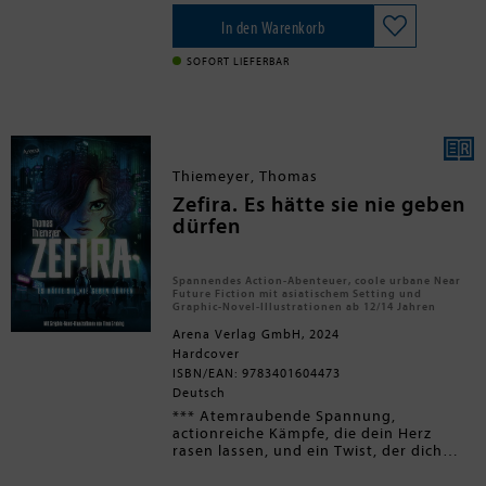
Recherchen über ein rätselhaftes
Suche nach der eigenen Identität
Holzkreuz an der Ampel.
Plädoyer für das Hinsehen und
In den Warenkorb
Leon merkt bald, dass auch Rouven
gegen das Wegschauen
- Dieses
Traurigkeit kennt und sie einiges
Buch für
Freundschaft
SOFORT LIEFERBAR
gemeinsam haben. Aber etwas scheint
einzustehen
und sich
gegen
ihrer Freundschaft im Weg zu stehen ...
Mobbing zu stellen
!
Diese Geschichte beschäftigt sich
mit dem
sensiblen Thema Tod
und Trauer
. Zugleich ist sie eine
Hommage an
Toleranz, Akzeptanz
Thiemeyer, Thomas
und die
Vielfalt von
Zefira. Es hätte sie nie geben
Lebenswegen.
dürfen
Spannendes Action-Abenteuer, coole urbane Near
Future Fiction mit asiatischem Setting und
Graphic-Novel-Illustrationen ab 12/14 Jahren
Arena Verlag GmbH, 2024
Hardcover
ISBN/EAN: 9783401604473
Deutsch
*** Atemraubende Spannung,
actionreiche Kämpfe, die dein Herz
rasen lassen, und ein Twist, der dich
eiskalt erwischt *** Essenslieferantin in
Neo-Hongkong zu sein, ist kein leichter