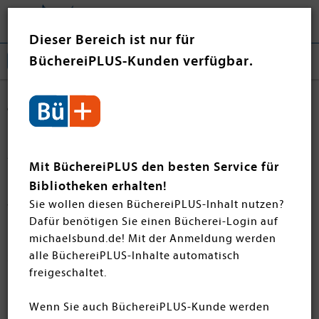
Tog
❤ Jetzt spenden
nav
Dieser Bereich ist nur für
BüchereiPLUS-Kunden verfügbar.
Jugendbücher
Hier finden Sie eine sorgfältig zusammengestellte
Auswahl an rezensierten Jugendbuch-
Mit BüchereiPLUS den besten Service für
Neuerscheinungen verschiedener Verlage, die bei
Bibliotheken erhalten!
unserem Jahreskurs im Schloss Hirschberg vorgestellt
Sie wollen diesen BüchereiPLUS-Inhalt nutzen?
wurden. Alle Novitäten können Sie auch nach
Dafür benötigen Sie einen Bücherei-Login auf
Hirschberg noch in unserem Onlineshop einsehen und
michaelsbund.de! Mit der Anmeldung werden
natürlich auch bestellen. Viel Spaß beim Entdecken und
alle BüchereiPLUS-Inhalte automatisch
Stöbern!
freigeschaltet.
Wenn Sie auch BüchereiPLUS-Kunde werden
Filtern
SORTIEREN