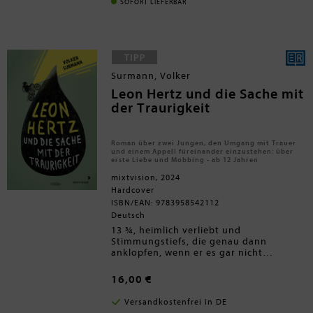
aus dem Rennen zu werfen, tut sie
SOFORT LIEFERBAR
das Undenkbare: Sie
verbündet
sich
mit Neil. Während dieser 24 Stunden
kommen alte Wunden, geheime
Wünsche und Gefühle ans Licht, die
Rowan nicht für möglich gehalten
hätte. Ist er mehr als der Typ, den sie
Surmann, Volker
all die Jahre so verachtet hatte?
Leon Hertz und die Sache mit
der Traurigkeit
Roman über zwei Jungen, den Umgang mit Trauer
und einem Appell füreinander einzustehen: über
erste Liebe und Mobbing - ab 12 Jahren
mixtvision, 2024
Hardcover
ISBN/EAN: 9783958542112
Deutsch
13 ¾, heimlich verliebt und
Stimmungstiefs, die genau dann
anklopfen, wenn er es gar nicht
gebrauchen kann - für Leon Hertz ist
(K)eine Außenseiter-Geschichte
-
das Leben nicht einfach. Immerhin
dieses
Jugendbuch ab 12 Jahren
16,00 €
bekommt er bei seinem Referat zum
erzählt einfühlsam und
Thema Tod und Trauer Unterstützung:
außergewöhnlich von einem
Versandkostenfrei in DE
Der stille Rouven hilft ihm bei seinen
"gewöhnlichen" Teenager auf der